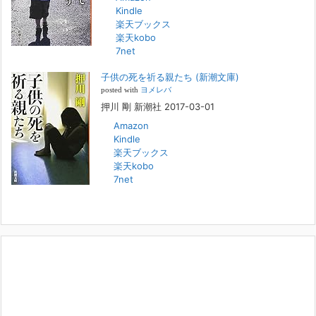
Kindle
FBS福岡放送『目撃者f』出演情報
楽天ブックス
2022年2月27日
楽天kobo
7net
本日（日曜）深夜1時25分～FBS福岡放送『目撃者f』で、（株）トキワ
精神保健事務所 所長 押川剛の活動を追ったドキュメンタリーが放送
子供の死を祈る親たち (新潮文庫)
されます。「俺がつなげてやる～コワモテ“説得屋”の生き様～」続きを
[...]
posted with
ヨメレバ
押川 剛 新潮社 2017-03-01
Amazon
人と“直接”向き合うことの価値
Kindle
2022年1月14日
楽天ブックス
2022年になりました。すでに言い尽くされていることではありますが、
楽天kobo
コロナ禍は、日々の生活や生き方そのものを考える機会となりました。
7net
「人に会う」こと一つをとっても、実はさして必要のなかった付き合い
や会
[...]