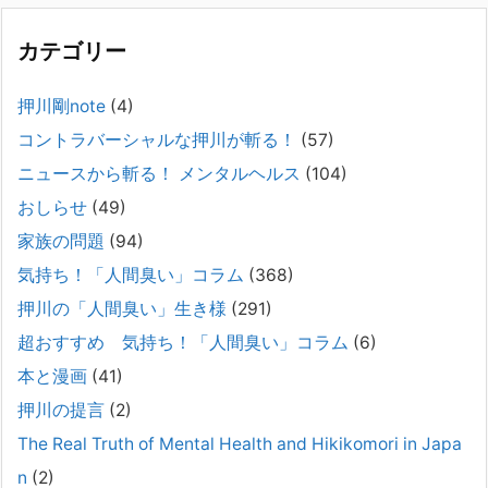
困ってし
[...]
カテゴリー
精神科から「退院できます」と言われた家族へ──退院
後の安全設計
押川剛note
(4)
2026年2月21日
コントラバーシャルな押川が斬る！
(57)
通常価格 2,980円 → 今だけ 1,480円（50％OFF）こちらのnoteは、
（株）トキワ精神保健事務所（所長：押川剛）が支援の現場で行なって
ニュースから斬る！ メンタルヘルス
(104)
きた実務対応を、家族向けに整理しています。 続きをみ
[...]
おしらせ
(49)
#042 精神疾患の子どもと健全なコミュニケーション
家族の問題
(94)
がとれない（母娘編）。
気持ち！「人間臭い」コラム
(368)
2025年8月17日
押川の「人間臭い」生き様
(291)
弊社は、病識のない重篤な精神疾患を抱えるご家族からのご相談を受
け、長年にわたり精神科医療へのアクセスの仕方や問題解決に取り組ん
超おすすめ 気持ち！「人間臭い」コラム
(6)
でまいりました。しかし現実には、精神疾患が疑われる当人に病識がな
本と漫画
(41)
い場合、家
[...]
押川の提言
(2)
#041 将来を案じる「きょうだい」必見②きょうだ
The Real Truth of Mental Health and Hikikomori in Japa
いに精神疾患が疑われる家族がいて、家族間トラブル
n
(2)