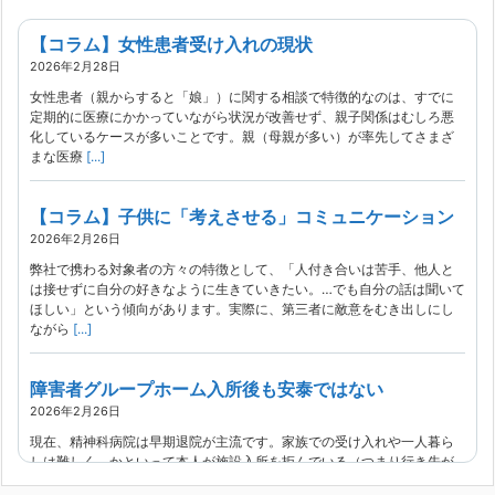
【コラム】女性患者受け入れの現状
2026年2月28日
女性患者（親からすると「娘」）に関する相談で特徴的なのは、すでに
定期的に医療にかかっていながら状況が改善せず、親子関係はむしろ悪
化しているケースが多いことです。親（母親が多い）が率先してさまざ
まな医療
[...]
【コラム】子供に「考えさせる」コミュニケーション
2026年2月26日
弊社で携わる対象者の方々の特徴として、「人付き合いは苦手、他人と
は接せずに自分の好きなように生きていきたい。…でも自分の話は聞いて
ほしい」という傾向があります。実際に、第三者に敵意をむき出しにし
ながら
[...]
障害者グループホーム入所後も安泰ではない
2026年2月26日
現在、精神科病院は早期退院が主流です。家族での受け入れや一人暮ら
しは難しく、かといって本人が施設入所を拒んでいる（つまり行き先が
見つかっていない）ような場合でも、病院から退院を急かされ、家族が