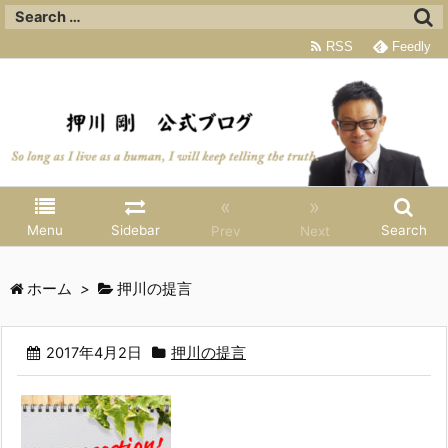
RSS
Feedly
«
»
Menu
Sidebar
Search
Prev
Next
ホーム
>
押川の提言
2017年4月2日
押川の提言