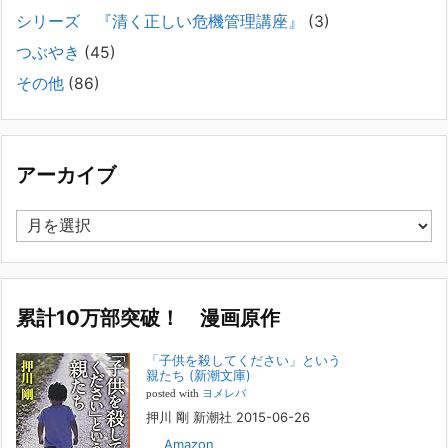
で困っている方へ
シリーズ 『清く正しい危機管理講座』
(3)
2025年8月11日
長年問題解決に至らない家族のパターンのうち、弊社の相談で多い事例
つぶやき
(45)
についてお話します。以下は、その典型的な背景・特徴です。家族の背
その他
(86)
景・特徴続きをみる
[...]
集英社オンラインのインタビューを受けました。「漫
画といえば集英社！」というく…
アーカイブ
2023年3月1日
集英社オンラインのインタビューを受けました。「漫画といえば集英
ア
社！」というくらいの大御所が、「子供を殺してくださいという親た
ー
ち」に興味を持ってくれたことは、漫画としても私個人としても大変な
カ
名誉です。h
[...]
イ
ブ
累計10万部突破！ 漫画原作
若年層の子供の問題
2022年8月26日
「子供を殺してください」という
『「子供を殺してください」という親たち』では、先月まで、10代の対
親たち (新潮文庫)
象者をテーマにした回、「ケース19 奴隷化する親たち」をお送りして
posted with
ヨメレバ
いました。こちらは、最終話をコミックバンチWebで読むことができま
押川 剛 新潮社 2015-06-26
す
[...]
Amazon