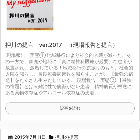
押川の提言 ver.2017 （現場報告と提言）
現場報告 実態①
地域移行により社会的入院が減った。そ
の一方で、家庭や地域に「真に精神科医療が必要」な患者が
放置され、 激増している！
地域移行の旗振りのもと、社会的
入院を減らし、長期療養病床数を減らすことが、 【最強の宿
題】をたくさん生みだしている。
現場報告 実態②
【最強
の宿題】とは＝難治性で病識がない患者、精神病質が根底に
ある薬物依存症やアルコール依存症の患者 ...
記事を読む
2015年7月11日
押川の提言