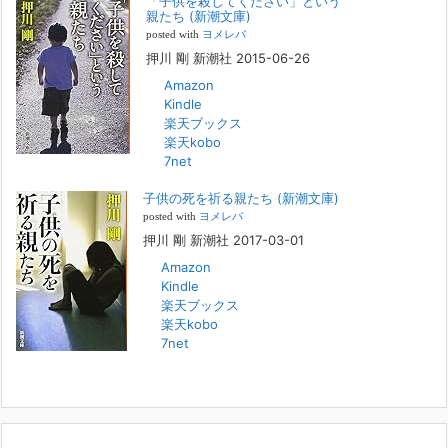
「子供を殺してください」という
『「子供を殺してください」という親たち』では、先月まで、10代の対
親たち (新潮文庫)
象者をテーマにした回、「ケース19 奴隷化する親たち」をお送りして
posted with
ヨメレバ
いました。こちらは、最終話をコミックバンチWebで読むことができま
押川 剛 新潮社 2015-06-26
す
[...]
Amazon
Kindle
FBS福岡放送『目撃者f』出演情報
楽天ブックス
2022年2月27日
楽天kobo
7net
本日（日曜）深夜1時25分～FBS福岡放送『目撃者f』で、（株）トキワ
精神保健事務所 所長 押川剛の活動を追ったドキュメンタリーが放送
子供の死を祈る親たち (新潮文庫)
されます。「俺がつなげてやる～コワモテ“説得屋”の生き様～」続きを
[...]
posted with
ヨメレバ
押川 剛 新潮社 2017-03-01
Amazon
人と“直接”向き合うことの価値
Kindle
2022年1月14日
楽天ブックス
2022年になりました。すでに言い尽くされていることではありますが、
楽天kobo
コロナ禍は、日々の生活や生き方そのものを考える機会となりました。
7net
「人に会う」こと一つをとっても、実はさして必要のなかった付き合い
や会
[...]