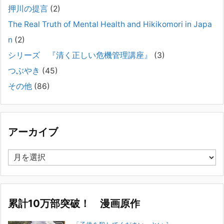
押川の提言
(2)
#041 将来を案じる「きょうだい」必見②きょうだ
The Real Truth of Mental Health and Hikikomori in Japa
いに精神疾患が疑われる家族がいて、家族間トラブル
n
(2)
で困っている方へ
シリーズ 『清く正しい危機管理講座』
(3)
2025年8月11日
長年問題解決に至らない家族のパターンのうち、弊社の相談で多い事例
つぶやき
(45)
についてお話します。以下は、その典型的な背景・特徴です。家族の背
その他
(86)
景・特徴続きをみる
[...]
集英社オンラインのインタビューを受けました。「漫
画といえば集英社！」というく…
アーカイブ
2023年3月1日
集英社オンラインのインタビューを受けました。「漫画といえば集英
ア
社！」というくらいの大御所が、「子供を殺してくださいという親た
ー
ち」に興味を持ってくれたことは、漫画としても私個人としても大変な
カ
名誉です。h
[...]
イ
ブ
累計10万部突破！ 漫画原作
若年層の子供の問題
2022年8月26日