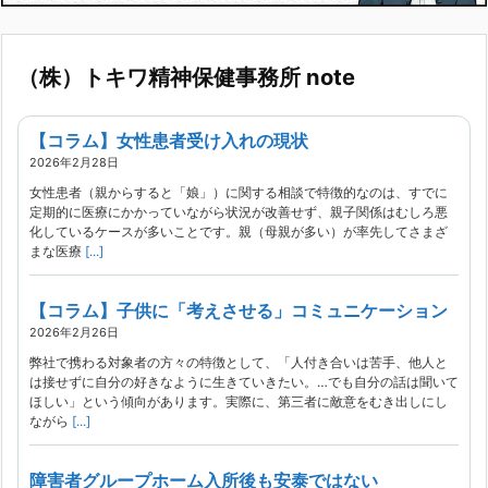
（株）トキワ精神保健事務所 note
【コラム】女性患者受け入れの現状
2026年2月28日
女性患者（親からすると「娘」）に関する相談で特徴的なのは、すでに
定期的に医療にかかっていながら状況が改善せず、親子関係はむしろ悪
化しているケースが多いことです。親（母親が多い）が率先してさまざ
まな医療
[...]
【コラム】子供に「考えさせる」コミュニケーション
2026年2月26日
弊社で携わる対象者の方々の特徴として、「人付き合いは苦手、他人と
は接せずに自分の好きなように生きていきたい。…でも自分の話は聞いて
ほしい」という傾向があります。実際に、第三者に敵意をむき出しにし
ながら
[...]
障害者グループホーム入所後も安泰ではない