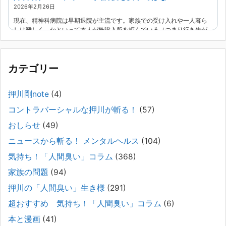
2026年2月26日
現在、精神科病院は早期退院が主流です。家族での受け入れや一人暮ら
しは難しく、かといって本人が施設入所を拒んでいる（つまり行き先が
見つかっていない）ような場合でも、病院から退院を急かされ、家族が
困ってし
[...]
カテゴリー
精神科から「退院できます」と言われた家族へ──退院
後の安全設計
押川剛note
(4)
2026年2月21日
コントラバーシャルな押川が斬る！
(57)
通常価格 2,980円 → 今だけ 1,480円（50％OFF）こちらのnoteは、
（株）トキワ精神保健事務所（所長：押川剛）が支援の現場で行なって
おしらせ
(49)
きた実務対応を、家族向けに整理しています。 続きをみ
[...]
ニュースから斬る！ メンタルヘルス
(104)
#042 精神疾患の子どもと健全なコミュニケーション
気持ち！「人間臭い」コラム
(368)
がとれない（母娘編）。
家族の問題
(94)
2025年8月17日
押川の「人間臭い」生き様
(291)
弊社は、病識のない重篤な精神疾患を抱えるご家族からのご相談を受
け、長年にわたり精神科医療へのアクセスの仕方や問題解決に取り組ん
超おすすめ 気持ち！「人間臭い」コラム
(6)
でまいりました。しかし現実には、精神疾患が疑われる当人に病識がな
本と漫画
(41)
い場合、家
[...]