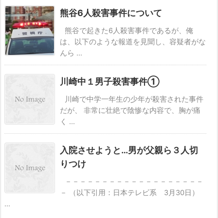
熊谷6人殺害事件について
熊谷で起きた6人殺害事件であるが、俺
は、以下のような報道を見聞し、容疑者がな
んら ...
川崎中１男子殺害事件①
川崎で中学一年生の少年が殺害された事件
だが、 非常に壮絶で陰惨な内容で、胸が痛
く ...
入院させようと…男が父親ら３人切
りつけ
－－－－－－－－－－－－－－－－－－－
－ （以下引用：日本テレビ系 3月30日）
...