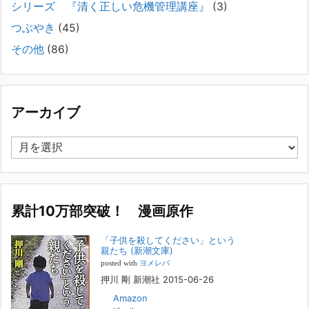
シリーズ 『清く正しい危機管理講座』
(3)
2025年8月11日
長年問題解決に至らない家族のパターンのうち、弊社の相談で多い事例
つぶやき
(45)
についてお話します。以下は、その典型的な背景・特徴です。家族の背
その他
(86)
景・特徴続きをみる
[...]
集英社オンラインのインタビューを受けました。「漫
画といえば集英社！」というく…
アーカイブ
2023年3月1日
集英社オンラインのインタビューを受けました。「漫画といえば集英
ア
社！」というくらいの大御所が、「子供を殺してくださいという親た
ー
ち」に興味を持ってくれたことは、漫画としても私個人としても大変な
カ
名誉です。h
[...]
イ
ブ
累計10万部突破！ 漫画原作
若年層の子供の問題
2022年8月26日
「子供を殺してください」という
『「子供を殺してください」という親たち』では、先月まで、10代の対
親たち (新潮文庫)
象者をテーマにした回、「ケース19 奴隷化する親たち」をお送りして
posted with
ヨメレバ
いました。こちらは、最終話をコミックバンチWebで読むことができま
押川 剛 新潮社 2015-06-26
す
[...]
Amazon