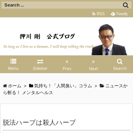
RSS
Feedly
«
»
Menu
Sidebar
Search
Prev
Next
ホーム
>
気持ち！「人間臭い」コラム
>
ニュースか
ら斬る！ メンタルヘルス
脱法ハーブは殺人ハーブ