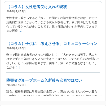
【コラム】女性患者受け入れの現状
2026年2月28日
女性患者（親からすると「娘」）に関する相談で特徴的なのは、すでに
定期的に医療にかかっていながら状況が改善せず、親子関係はむしろ悪
化しているケースが多いことです。親（母親が多い）が率先してさまざ
まな医療
[...]
【コラム】子供に「考えさせる」コミュニケーション
2026年2月26日
弊社で携わる対象者の方々の特徴として、「人付き合いは苦手、他人と
は接せずに自分の好きなように生きていきたい。…でも自分の話は聞いて
ほしい」という傾向があります。実際に、第三者に敵意をむき出しにし
ながら
[...]
障害者グループホーム入所後も安泰ではない
2026年2月26日
現在、精神科病院は早期退院が主流です。家族での受け入れや一人暮ら
しは難しく、かといって本人が施設入所を拒んでいる（つまり行き先が
見つかっていない）ような場合でも、病院から退院を急かされ、家族が
困ってし
[...]