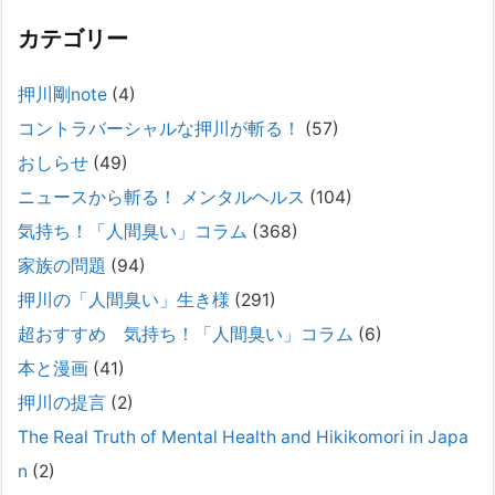
カテゴリー
精神科から「退院できます」と言われた家族へ──退院
後の安全設計
押川剛note
(4)
2026年2月21日
コントラバーシャルな押川が斬る！
(57)
通常価格 2,980円 → 今だけ 1,480円（50％OFF）こちらのnoteは、
（株）トキワ精神保健事務所（所長：押川剛）が支援の現場で行なって
おしらせ
(49)
きた実務対応を、家族向けに整理しています。 続きをみ
[...]
ニュースから斬る！ メンタルヘルス
(104)
#042 精神疾患の子どもと健全なコミュニケーション
気持ち！「人間臭い」コラム
(368)
がとれない（母娘編）。
家族の問題
(94)
2025年8月17日
押川の「人間臭い」生き様
(291)
弊社は、病識のない重篤な精神疾患を抱えるご家族からのご相談を受
け、長年にわたり精神科医療へのアクセスの仕方や問題解決に取り組ん
超おすすめ 気持ち！「人間臭い」コラム
(6)
でまいりました。しかし現実には、精神疾患が疑われる当人に病識がな
本と漫画
(41)
い場合、家
[...]
押川の提言
(2)
#041 将来を案じる「きょうだい」必見②きょうだ
The Real Truth of Mental Health and Hikikomori in Japa
いに精神疾患が疑われる家族がいて、家族間トラブル
n
(2)
で困っている方へ