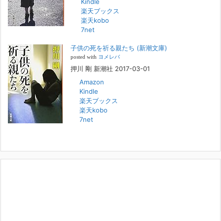
Kindle
FBS福岡放送『目撃者f』出演情報
楽天ブックス
2022年2月27日
楽天kobo
7net
本日（日曜）深夜1時25分～FBS福岡放送『目撃者f』で、（株）トキワ
精神保健事務所 所長 押川剛の活動を追ったドキュメンタリーが放送
子供の死を祈る親たち (新潮文庫)
されます。「俺がつなげてやる～コワモテ“説得屋”の生き様～」続きを
[...]
posted with
ヨメレバ
押川 剛 新潮社 2017-03-01
Amazon
人と“直接”向き合うことの価値
Kindle
2022年1月14日
楽天ブックス
2022年になりました。すでに言い尽くされていることではありますが、
楽天kobo
コロナ禍は、日々の生活や生き方そのものを考える機会となりました。
7net
「人に会う」こと一つをとっても、実はさして必要のなかった付き合い
や会
[...]