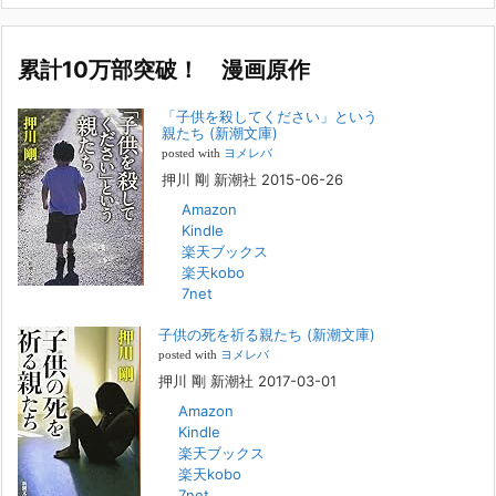
カ
名誉です。h
[...]
イ
ブ
累計10万部突破！ 漫画原作
若年層の子供の問題
2022年8月26日
「子供を殺してください」という
『「子供を殺してください」という親たち』では、先月まで、10代の対
親たち (新潮文庫)
象者をテーマにした回、「ケース19 奴隷化する親たち」をお送りして
posted with
ヨメレバ
いました。こちらは、最終話をコミックバンチWebで読むことができま
押川 剛 新潮社 2015-06-26
す
[...]
Amazon
Kindle
FBS福岡放送『目撃者f』出演情報
楽天ブックス
2022年2月27日
楽天kobo
7net
本日（日曜）深夜1時25分～FBS福岡放送『目撃者f』で、（株）トキワ
精神保健事務所 所長 押川剛の活動を追ったドキュメンタリーが放送
子供の死を祈る親たち (新潮文庫)
されます。「俺がつなげてやる～コワモテ“説得屋”の生き様～」続きを
[...]
posted with
ヨメレバ
押川 剛 新潮社 2017-03-01
Amazon
人と“直接”向き合うことの価値
Kindle
2022年1月14日
楽天ブックス
2022年になりました。すでに言い尽くされていることではありますが、
楽天kobo
コロナ禍は、日々の生活や生き方そのものを考える機会となりました。
7net