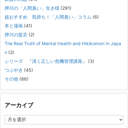
2025年8月17日
押川の「人間臭い」生き様
(291)
弊社は、病識のない重篤な精神疾患を抱えるご家族からのご相談を受
け、長年にわたり精神科医療へのアクセスの仕方や問題解決に取り組ん
超おすすめ 気持ち！「人間臭い」コラム
(6)
でまいりました。しかし現実には、精神疾患が疑われる当人に病識がな
本と漫画
(41)
い場合、家
[...]
押川の提言
(2)
#041 将来を案じる「きょうだい」必見②きょうだ
The Real Truth of Mental Health and Hikikomori in Japa
いに精神疾患が疑われる家族がいて、家族間トラブル
n
(2)
で困っている方へ
シリーズ 『清く正しい危機管理講座』
(3)
2025年8月11日
長年問題解決に至らない家族のパターンのうち、弊社の相談で多い事例
つぶやき
(45)
についてお話します。以下は、その典型的な背景・特徴です。家族の背
その他
(86)
景・特徴続きをみる
[...]
集英社オンラインのインタビューを受けました。「漫
画といえば集英社！」というく…
アーカイブ
2023年3月1日
集英社オンラインのインタビューを受けました。「漫画といえば集英
ア
社！」というくらいの大御所が、「子供を殺してくださいという親た
ー
ち」に興味を持ってくれたことは、漫画としても私個人としても大変な