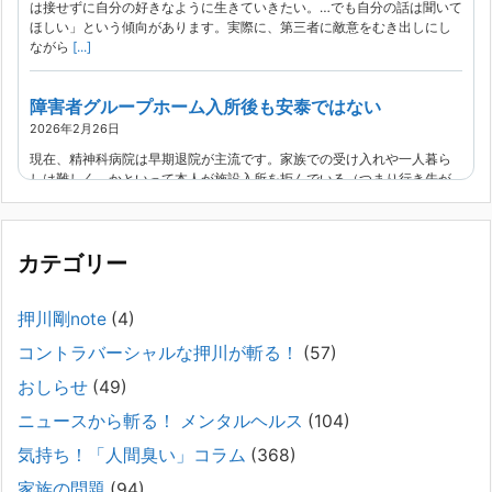
は接せずに自分の好きなように生きていきたい。…でも自分の話は聞いて
ほしい」という傾向があります。実際に、第三者に敵意をむき出しにし
ながら
[...]
障害者グループホーム入所後も安泰ではない
2026年2月26日
現在、精神科病院は早期退院が主流です。家族での受け入れや一人暮ら
しは難しく、かといって本人が施設入所を拒んでいる（つまり行き先が
見つかっていない）ような場合でも、病院から退院を急かされ、家族が
困ってし
[...]
カテゴリー
精神科から「退院できます」と言われた家族へ──退院
後の安全設計
押川剛note
(4)
2026年2月21日
コントラバーシャルな押川が斬る！
(57)
通常価格 2,980円 → 今だけ 1,480円（50％OFF）こちらのnoteは、
（株）トキワ精神保健事務所（所長：押川剛）が支援の現場で行なって
おしらせ
(49)
きた実務対応を、家族向けに整理しています。 続きをみ
[...]
ニュースから斬る！ メンタルヘルス
(104)
#042 精神疾患の子どもと健全なコミュニケーション
気持ち！「人間臭い」コラム
(368)
がとれない（母娘編）。
家族の問題
(94)