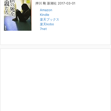
押川 剛 新潮社 2017-03-01
Amazon
人と“直接”向き合うことの価値
Kindle
2022年1月14日
楽天ブックス
2022年になりました。すでに言い尽くされていることではありますが、
楽天kobo
コロナ禍は、日々の生活や生き方そのものを考える機会となりました。
7net
「人に会う」こと一つをとっても、実はさして必要のなかった付き合い
や会
[...]