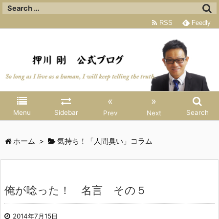
RSS
Feedly
«
»
Menu
Sidebar
Search
Prev
Next
ホーム
>
気持ち！「人間臭い」コラム
俺が唸った！ 名言 その５
2014年7月15日