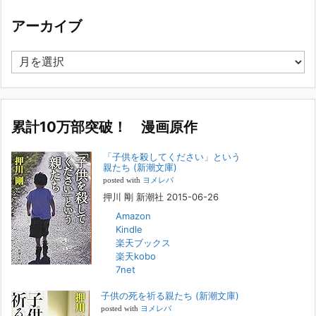
集英社オンラインのインタビューを受けました。「漫
画といえば集英社！」というく…
アーカイブ
2023年3月1日
集英社オンラインのインタビューを受けました。「漫画といえば集英
ア
社！」というくらいの大御所が、「子供を殺してくださいという親た
ー
ち」に興味を持ってくれたことは、漫画としても私個人としても大変な
カ
名誉です。h
[...]
イ
ブ
累計10万部突破！ 漫画原作
若年層の子供の問題
2022年8月26日
「子供を殺してください」という
『「子供を殺してください」という親たち』では、先月まで、10代の対
親たち (新潮文庫)
象者をテーマにした回、「ケース19 奴隷化する親たち」をお送りして
posted with
ヨメレバ
いました。こちらは、最終話をコミックバンチWebで読むことができま
押川 剛 新潮社 2015-06-26
す
[...]
Amazon
Kindle
FBS福岡放送『目撃者f』出演情報
楽天ブックス
2022年2月27日
楽天kobo
7net
本日（日曜）深夜1時25分～FBS福岡放送『目撃者f』で、（株）トキワ
精神保健事務所 所長 押川剛の活動を追ったドキュメンタリーが放送
子供の死を祈る親たち (新潮文庫)
されます。「俺がつなげてやる～コワモテ“説得屋”の生き様～」続きを
[...]
posted with
ヨメレバ