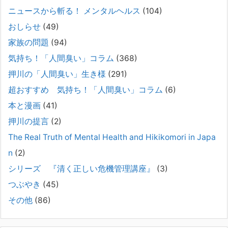
（株）トキワ精神保健事務所（所長：押川剛）が支援の現場で行なって
ニュースから斬る！ メンタルヘルス
(104)
きた実務対応を、家族向けに整理しています。 続きをみ
[...]
おしらせ
(49)
#042 精神疾患の子どもと健全なコミュニケーション
家族の問題
(94)
がとれない（母娘編）。
気持ち！「人間臭い」コラム
(368)
2025年8月17日
押川の「人間臭い」生き様
(291)
弊社は、病識のない重篤な精神疾患を抱えるご家族からのご相談を受
け、長年にわたり精神科医療へのアクセスの仕方や問題解決に取り組ん
超おすすめ 気持ち！「人間臭い」コラム
(6)
でまいりました。しかし現実には、精神疾患が疑われる当人に病識がな
本と漫画
(41)
い場合、家
[...]
押川の提言
(2)
#041 将来を案じる「きょうだい」必見②きょうだ
The Real Truth of Mental Health and Hikikomori in Japa
いに精神疾患が疑われる家族がいて、家族間トラブル
n
(2)
で困っている方へ
シリーズ 『清く正しい危機管理講座』
(3)
2025年8月11日
長年問題解決に至らない家族のパターンのうち、弊社の相談で多い事例
つぶやき
(45)
についてお話します。以下は、その典型的な背景・特徴です。家族の背
その他
(86)
景・特徴続きをみる
[...]