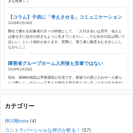
まな医療
[...]
【コラム】子供に「考えさせる」コミュニケーション
2026年2月26日
弊社で携わる対象者の方々の特徴として、「人付き合いは苦手、他人と
は接せずに自分の好きなように生きていきたい。…でも自分の話は聞いて
ほしい」という傾向があります。実際に、第三者に敵意をむき出しにし
ながら
[...]
障害者グループホーム入所後も安泰ではない
2026年2月26日
現在、精神科病院は早期退院が主流です。家族での受け入れや一人暮ら
しは難しく、かといって本人が施設入所を拒んでいる（つまり行き先が
見つかっていない）ような場合でも、病院から退院を急かされ、家族が
困ってし
[...]
カテゴリー
精神科から「退院できます」と言われた家族へ──退院
後の安全設計
押川剛note
(4)
2026年2月21日
コントラバーシャルな押川が斬る！
(57)
通常価格 2,980円 → 今だけ 1,480円（50％OFF）こちらのnoteは、