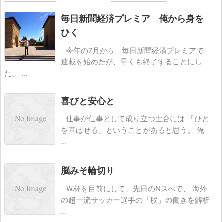
毎日新聞経済プレミア 俺から身を
ひく
今年の7月から、毎日新聞経済プレミアで
連載を始めたが、早くも終了することにし
た。 ...
喜びと安心と
仕事が仕事として成り立つ土台には 「ひと
を喜ばせる」ということがあると思う。 俺
...
脳みそ輪切り
Ｗ杯を目前にして、先日のNスぺで、 海外
の超一流サッカー選手の「脳」の働きを解析
...