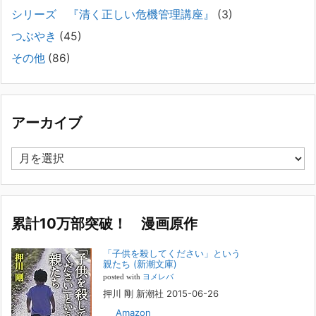
で困っている方へ
シリーズ 『清く正しい危機管理講座』
(3)
2025年8月11日
長年問題解決に至らない家族のパターンのうち、弊社の相談で多い事例
つぶやき
(45)
についてお話します。以下は、その典型的な背景・特徴です。家族の背
その他
(86)
景・特徴続きをみる
[...]
集英社オンラインのインタビューを受けました。「漫
画といえば集英社！」というく…
アーカイブ
2023年3月1日
集英社オンラインのインタビューを受けました。「漫画といえば集英
ア
社！」というくらいの大御所が、「子供を殺してくださいという親た
ー
ち」に興味を持ってくれたことは、漫画としても私個人としても大変な
カ
名誉です。h
[...]
イ
ブ
累計10万部突破！ 漫画原作
若年層の子供の問題
2022年8月26日
「子供を殺してください」という
『「子供を殺してください」という親たち』では、先月まで、10代の対
親たち (新潮文庫)
象者をテーマにした回、「ケース19 奴隷化する親たち」をお送りして
posted with
ヨメレバ
いました。こちらは、最終話をコミックバンチWebで読むことができま
押川 剛 新潮社 2015-06-26
す
[...]
Amazon