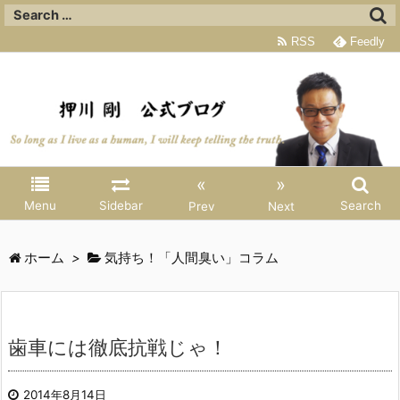
RSS
Feedly
«
»
Menu
Sidebar
Search
Prev
Next
ホーム
>
気持ち！「人間臭い」コラム
歯車には徹底抗戦じゃ！
2014年8月14日