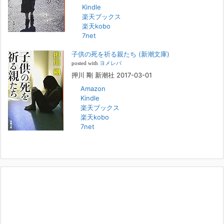
Kindle
FBS福岡放送『目撃者f』出演情報
楽天ブックス
2022年2月27日
楽天kobo
7net
本日（日曜）深夜1時25分～FBS福岡放送『目撃者f』で、（株）トキワ
精神保健事務所 所長 押川剛の活動を追ったドキュメンタリーが放送
子供の死を祈る親たち (新潮文庫)
されます。「俺がつなげてやる～コワモテ“説得屋”の生き様～」続きを
[...]
posted with
ヨメレバ
押川 剛 新潮社 2017-03-01
Amazon
人と“直接”向き合うことの価値
Kindle
2022年1月14日
楽天ブックス
2022年になりました。すでに言い尽くされていることではありますが、
楽天kobo
コロナ禍は、日々の生活や生き方そのものを考える機会となりました。
7net
「人に会う」こと一つをとっても、実はさして必要のなかった付き合い
や会
[...]