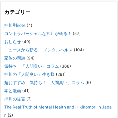
困ってし
[...]
カテゴリー
精神科から「退院できます」と言われた家族へ──退院
後の安全設計
押川剛note
(4)
2026年2月21日
コントラバーシャルな押川が斬る！
(57)
通常価格 2,980円 → 今だけ 1,480円（50％OFF）こちらのnoteは、
（株）トキワ精神保健事務所（所長：押川剛）が支援の現場で行なって
おしらせ
(49)
きた実務対応を、家族向けに整理しています。 続きをみ
[...]
ニュースから斬る！ メンタルヘルス
(104)
#042 精神疾患の子どもと健全なコミュニケーション
家族の問題
(94)
がとれない（母娘編）。
気持ち！「人間臭い」コラム
(368)
2025年8月17日
押川の「人間臭い」生き様
(291)
弊社は、病識のない重篤な精神疾患を抱えるご家族からのご相談を受
け、長年にわたり精神科医療へのアクセスの仕方や問題解決に取り組ん
超おすすめ 気持ち！「人間臭い」コラム
(6)
でまいりました。しかし現実には、精神疾患が疑われる当人に病識がな
本と漫画
(41)
い場合、家
[...]
押川の提言
(2)
#041 将来を案じる「きょうだい」必見②きょうだ
The Real Truth of Mental Health and Hikikomori in Japa
いに精神疾患が疑われる家族がいて、家族間トラブル
n
(2)