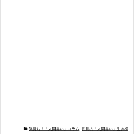
気持ち！「人間臭い」コラム
,
押川の「人間臭い」生き様