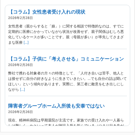
【コラム】女性患者受け入れの現状
2026年2月28日
女性患者（親からすると「娘」）に関する相談で特徴的なのは、すでに
定期的に医療にかかっていながら状況が改善せず、親子関係はむしろ悪
化しているケースが多いことです。親（母親が多い）が率先してさまざ
まな医療
[...]
【コラム】子供に「考えさせる」コミュニケーション
2026年2月26日
弊社で携わる対象者の方々の特徴として、「人付き合いは苦手、他人と
は接せずに自分の好きなように生きていきたい。…でも自分の話は聞いて
ほしい」という傾向があります。実際に、第三者に敵意をむき出しにし
ながら
[...]
障害者グループホーム入所後も安泰ではない
2026年2月26日
現在、精神科病院は早期退院が主流です。家族での受け入れや一人暮ら
しは難しく、かといって本人が施設入所を拒んでいる（つまり行き先が
見つかっていない）ような場合でも、病院から退院を急かされ、家族が