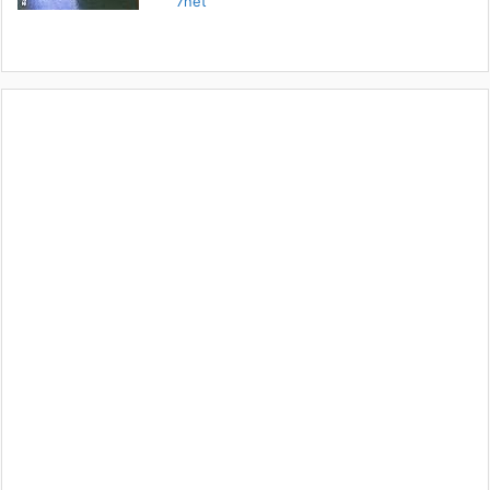
7net
「人に会う」こと一つをとっても、実はさして必要のなかった付き合い
や会
[...]