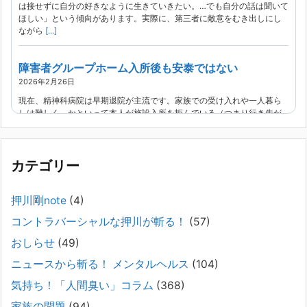
は接せずに自分の好きなように生きていきたい。…でも自分の話は聞いて
ほしい」という傾向があります。実際に、第三者に敵意をむき出しにし
ながら
[...]
障害者グループホーム入所後も安泰ではない
2026年2月26日
現在、精神科病院は早期退院が主流です。家族での受け入れや一人暮ら
しは難しく、かといって本人が施設入所を拒んでいる（つまり行き先が
見つかっていない）ような場合でも、病院から退院を急かされ、家族が
困ってし
[...]
カテゴリー
精神科から「退院できます」と言われた家族へ──退院
後の安全設計
押川剛note
(4)
2026年2月21日
コントラバーシャルな押川が斬る！
(57)
通常価格 2,980円 → 今だけ 1,480円（50％OFF）こちらのnoteは、
（株）トキワ精神保健事務所（所長：押川剛）が支援の現場で行なって
おしらせ
(49)
きた実務対応を、家族向けに整理しています。 続きをみ
[...]
ニュースから斬る！ メンタルヘルス
(104)
#042 精神疾患の子どもと健全なコミュニケーション
気持ち！「人間臭い」コラム
(368)
がとれない（母娘編）。
家族の問題
(94)