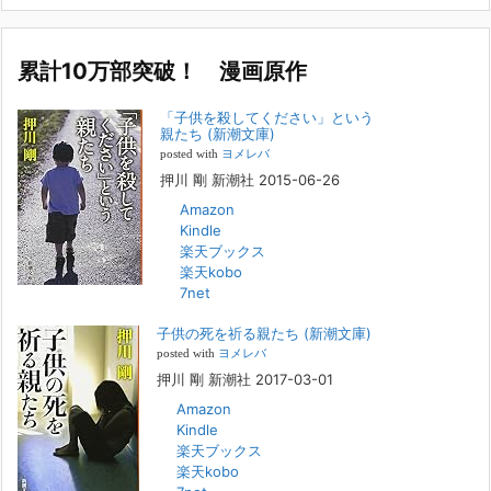
カ
名誉です。h
[...]
イ
ブ
累計10万部突破！ 漫画原作
若年層の子供の問題
2022年8月26日
「子供を殺してください」という
『「子供を殺してください」という親たち』では、先月まで、10代の対
親たち (新潮文庫)
象者をテーマにした回、「ケース19 奴隷化する親たち」をお送りして
posted with
ヨメレバ
いました。こちらは、最終話をコミックバンチWebで読むことができま
押川 剛 新潮社 2015-06-26
す
[...]
Amazon
Kindle
FBS福岡放送『目撃者f』出演情報
楽天ブックス
2022年2月27日
楽天kobo
7net
本日（日曜）深夜1時25分～FBS福岡放送『目撃者f』で、（株）トキワ
精神保健事務所 所長 押川剛の活動を追ったドキュメンタリーが放送
子供の死を祈る親たち (新潮文庫)
されます。「俺がつなげてやる～コワモテ“説得屋”の生き様～」続きを
[...]
posted with
ヨメレバ
押川 剛 新潮社 2017-03-01
Amazon
人と“直接”向き合うことの価値
Kindle
2022年1月14日
楽天ブックス
2022年になりました。すでに言い尽くされていることではありますが、
楽天kobo
コロナ禍は、日々の生活や生き方そのものを考える機会となりました。