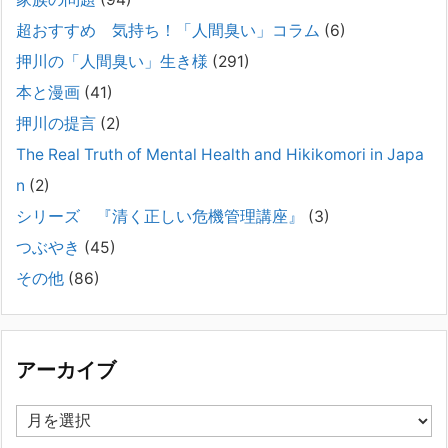
2025年8月17日
超おすすめ 気持ち！「人間臭い」コラム
(6)
弊社は、病識のない重篤な精神疾患を抱えるご家族からのご相談を受
け、長年にわたり精神科医療へのアクセスの仕方や問題解決に取り組ん
押川の「人間臭い」生き様
(291)
でまいりました。しかし現実には、精神疾患が疑われる当人に病識がな
本と漫画
(41)
い場合、家
[...]
押川の提言
(2)
#041 将来を案じる「きょうだい」必見②きょうだ
The Real Truth of Mental Health and Hikikomori in Japa
いに精神疾患が疑われる家族がいて、家族間トラブル
n
(2)
で困っている方へ
シリーズ 『清く正しい危機管理講座』
(3)
2025年8月11日
長年問題解決に至らない家族のパターンのうち、弊社の相談で多い事例
つぶやき
(45)
についてお話します。以下は、その典型的な背景・特徴です。家族の背
その他
(86)
景・特徴続きをみる
[...]
集英社オンラインのインタビューを受けました。「漫
画といえば集英社！」というく…
アーカイブ
2023年3月1日
集英社オンラインのインタビューを受けました。「漫画といえば集英
ア
社！」というくらいの大御所が、「子供を殺してくださいという親た
ー
ち」に興味を持ってくれたことは、漫画としても私個人としても大変な