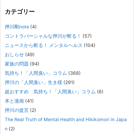
カテゴリー
精神科から「退院できます」と言われた家族へ──退院
後の安全設計
押川剛note
(4)
2026年2月21日
コントラバーシャルな押川が斬る！
(57)
通常価格 2,980円 → 今だけ 1,480円（50％OFF）こちらのnoteは、
（株）トキワ精神保健事務所（所長：押川剛）が支援の現場で行なって
ニュースから斬る！ メンタルヘルス
(104)
きた実務対応を、家族向けに整理しています。 続きをみ
[...]
おしらせ
(49)
#042 精神疾患の子どもと健全なコミュニケーション
家族の問題
(94)
がとれない（母娘編）。
気持ち！「人間臭い」コラム
(368)
2025年8月17日
押川の「人間臭い」生き様
(291)
弊社は、病識のない重篤な精神疾患を抱えるご家族からのご相談を受
け、長年にわたり精神科医療へのアクセスの仕方や問題解決に取り組ん
超おすすめ 気持ち！「人間臭い」コラム
(6)
でまいりました。しかし現実には、精神疾患が疑われる当人に病識がな
本と漫画
(41)
い場合、家
[...]
押川の提言
(2)
#041 将来を案じる「きょうだい」必見②きょうだ
The Real Truth of Mental Health and Hikikomori in Japa
いに精神疾患が疑われる家族がいて、家族間トラブル
n
(2)
で困っている方へ