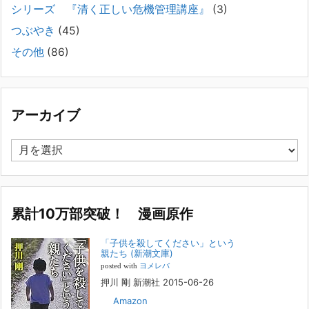
シリーズ 『清く正しい危機管理講座』
(3)
2025年8月11日
長年問題解決に至らない家族のパターンのうち、弊社の相談で多い事例
つぶやき
(45)
についてお話します。以下は、その典型的な背景・特徴です。家族の背
その他
(86)
景・特徴続きをみる
[...]
集英社オンラインのインタビューを受けました。「漫
画といえば集英社！」というく…
アーカイブ
2023年3月1日
集英社オンラインのインタビューを受けました。「漫画といえば集英
ア
社！」というくらいの大御所が、「子供を殺してくださいという親た
ー
ち」に興味を持ってくれたことは、漫画としても私個人としても大変な
カ
名誉です。h
[...]
イ
ブ
累計10万部突破！ 漫画原作
若年層の子供の問題
2022年8月26日
「子供を殺してください」という
『「子供を殺してください」という親たち』では、先月まで、10代の対
親たち (新潮文庫)
象者をテーマにした回、「ケース19 奴隷化する親たち」をお送りして
posted with
ヨメレバ
いました。こちらは、最終話をコミックバンチWebで読むことができま
押川 剛 新潮社 2015-06-26
す
[...]
Amazon