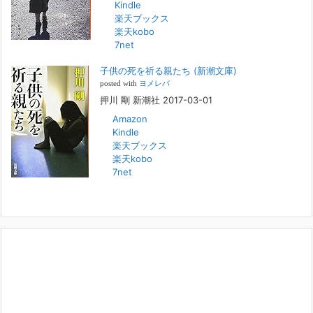
Kindle
FBS福岡放送『目撃者f』出演情報
楽天ブックス
2022年2月27日
楽天kobo
7net
本日（日曜）深夜1時25分～FBS福岡放送『目撃者f』で、（株）トキワ
精神保健事務所 所長 押川剛の活動を追ったドキュメンタリーが放送
子供の死を祈る親たち (新潮文庫)
されます。「俺がつなげてやる～コワモテ“説得屋”の生き様～」続きを
[...]
posted with
ヨメレバ
押川 剛 新潮社 2017-03-01
Amazon
人と“直接”向き合うことの価値
Kindle
2022年1月14日
楽天ブックス
2022年になりました。すでに言い尽くされていることではありますが、
楽天kobo
コロナ禍は、日々の生活や生き方そのものを考える機会となりました。
7net
「人に会う」こと一つをとっても、実はさして必要のなかった付き合い
や会
[...]