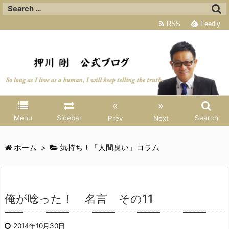
RSS
Feedly
«
»
Menu
Sidebar
Search
Prev
Next
ホーム
>
気持ち！「人間臭い」コラム
俺が唸った！ 名言 その11
2014年10月30日