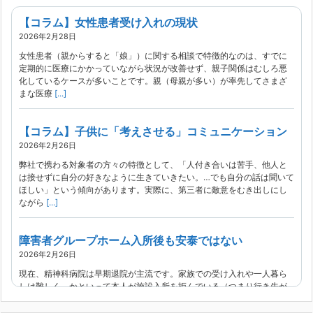
【コラム】女性患者受け入れの現状
2026年2月28日
女性患者（親からすると「娘」）に関する相談で特徴的なのは、すでに
定期的に医療にかかっていながら状況が改善せず、親子関係はむしろ悪
化しているケースが多いことです。親（母親が多い）が率先してさまざ
まな医療
[...]
【コラム】子供に「考えさせる」コミュニケーション
2026年2月26日
弊社で携わる対象者の方々の特徴として、「人付き合いは苦手、他人と
は接せずに自分の好きなように生きていきたい。…でも自分の話は聞いて
ほしい」という傾向があります。実際に、第三者に敵意をむき出しにし
ながら
[...]
障害者グループホーム入所後も安泰ではない
2026年2月26日
現在、精神科病院は早期退院が主流です。家族での受け入れや一人暮ら
しは難しく、かといって本人が施設入所を拒んでいる（つまり行き先が
見つかっていない）ような場合でも、病院から退院を急かされ、家族が
困ってし
[...]