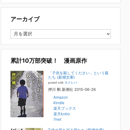
で多い事例についてお話します。以下は、その典型的な背
景・特徴です。家族の背景・特徴続きをみる
[...]
アーカイブ
集英社オンラインのインタビューを受けまし
た。「漫画といえば集英社！」というく…
ア
2023年3月1日
ー
集英社オンラインのインタビューを受けました。「漫画とい
カ
えば集英社！」というくらいの大御所が、「子供を殺してく
イ
ださいという親たち」に興味を持ってくれたことは、漫画と
しても私個人としても大変な名誉です。h
[...]
ブ
累計10万部突破！ 漫画原作
若年層の子供の問題
「子供を殺してください」という親
たち (新潮文庫)
2022年8月26日
posted with
ヨメレバ
『「子供を殺してください」という親たち』では、先月ま
押川 剛 新潮社 2015-06-26
で、10代の対象者をテーマにした回、「ケース19 奴隷化
Amazon
する親たち」をお送りしていました。こちらは、最終話をコ
Kindle
ミックバンチWebで読むことができます
[...]
楽天ブックス
楽天kobo
FBS福岡放送『目撃者f』出演情報
7net
2022年2月27日