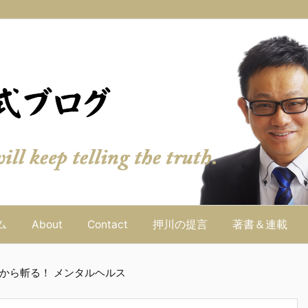
ム
About
Contact
押川の提言
著書＆連載
から斬る！ メンタルヘルス