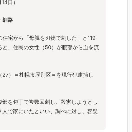
14日）
・釧路
市の住宅から「母親を刃物で刺した」と119
ると、住民の女性（50）が腹部から血を流
。
（27）＝札幌市厚別区＝を現行犯逮捕し
の腹部を包丁で複数回刺し、殺害しようとし
２人で家にいたといい、調べに対し、容疑