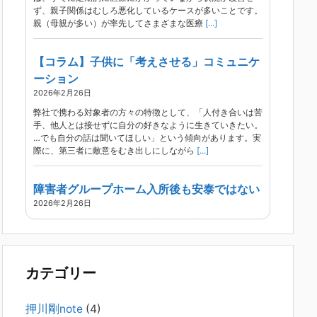
ず、親子関係はむしろ悪化しているケースが多いことです。
親（母親が多い）が率先してさまざまな医療
[...]
【コラム】子供に「考えさせる」コミュニケ
ーション
2026年2月26日
弊社で携わる対象者の方々の特徴として、「人付き合いは苦
手、他人とは接せずに自分の好きなように生きていきたい。
…でも自分の話は聞いてほしい」という傾向があります。実
際に、第三者に敵意をむき出しにしながら
[...]
障害者グループホーム入所後も安泰ではない
2026年2月26日
現在、精神科病院は早期退院が主流です。家族での受け入れ
や一人暮らしは難しく、かといって本人が施設入所を拒んで
いる（つまり行き先が見つかっていない）ような場合でも、
病院から退院を急かされ、家族が困ってし
[...]
カテゴリー
精神科から「退院できます」と言われた家族
押川剛note
(4)
へ──退院後の安全設計