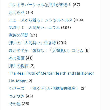
コントラバーシャルな押川が斬る！
(57)
2026年2月21日
通常価格 2,980円 → 今だけ 1,480円（50％OFF）こちらのn
おしらせ
(49)
oteは、（株）トキワ精神保健事務所（所長：押川剛）が支
ニュースから斬る！ メンタルヘルス
(104)
援の現場で行なってきた実務対応を、家族向けに整理してい
ます。 続きをみ
[...]
気持ち！「人間臭い」コラム
(368)
家族の問題
(94)
#042 精神疾患の子どもと健全なコミュニ
押川の「人間臭い」生き様
(291)
ケーションがとれない（母娘編）。
2025年8月17日
超おすすめ 気持ち！「人間臭い」コラム
(6)
弊社は、病識のない重篤な精神疾患を抱えるご家族からのご
本と漫画
(41)
相談を受け、長年にわたり精神科医療へのアクセスの仕方や
問題解決に取り組んでまいりました。しかし現実には、精神
押川の提言
(2)
疾患が疑われる当人に病識がない場合、家
[...]
The Real Truth of Mental Health and Hikikomor
i in Japan
(2)
#041 将来を案じる「きょうだい」必見②
きょうだいに精神疾患が疑われる家族がい
シリーズ 『清く正しい危機管理講座』
(3)
て、家族間トラブルで困っている方へ
つぶやき
(45)
2025年8月11日
その他
(86)
長年問題解決に至らない家族のパターンのうち、弊社の相談