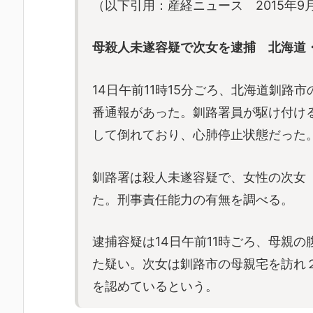
（以下引用：産経ニュース 2015年9月
母
殺人未遂容疑で次女を逮捕 北海道
14日午前11時15分ごろ、北海道釧路
番通報があった。釧路署員が駆け付け
して倒れており、心肺停止状態だった
釧路署は殺人未遂容疑で、女性の次女
た。刑事責任能力の有無を調べる。
逮捕容疑は14日午前11時ごろ、母親
た疑い。次女は釧路市の母親宅を訪れ
を認めているという。