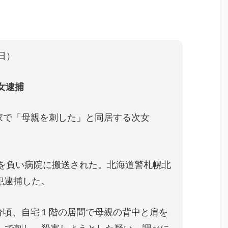
日）
女逮捕
民家で「母親を刺した」と同居する次女
傷を負い病院に搬送された。北海道警札幌北
犯逮捕した。
0分頃、自宅１階の居間で母親の背中と肩を