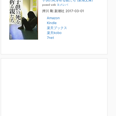
子供の死を祈る親たち (新潮文庫)
本日（日曜）深夜1時25分～FBS福岡放送『目撃者f』で、
posted with
ヨメレバ
（株）トキワ精神保健事務所 所長 押川剛の活動を追った
押川 剛 新潮社 2017-03-01
ドキュメンタリーが放送されます。「俺がつなげてやる～コ
ワモテ“説得屋”の生き様～」続きを
[...]
Amazon
Kindle
楽天ブックス
人と“直接”向き合うことの価値
楽天kobo
2022年1月14日
7net
2022年になりました。すでに言い尽くされていることでは
ありますが、コロナ禍は、日々の生活や生き方そのものを考
える機会となりました。「人に会う」こと一つをとっても、
実はさして必要のなかった付き合いや会
[...]