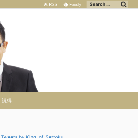
RSS
Feedly
説得
Tweets by King_of_Settoku