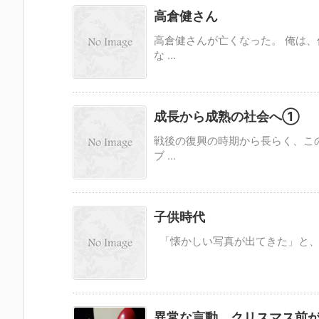
高倉健さん
高倉健さんが亡くなった。 俺は
な ...
成長から成熟の社会へ①
戦後の復興の時期から長らく、こ
ブ ...
子供時代
「懐かしい写真が出てきた」と、 幼
異常な言動 クリスマス前