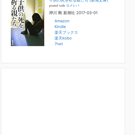
子供の死を祈る親たち (新潮文庫)
本日（日曜）深夜1時25分～FBS福岡放送『目撃者f』で、
posted with
ヨメレバ
（株）トキワ精神保健事務所 所長 押川剛の活動を追った
押川 剛 新潮社 2017-03-01
ドキュメンタリーが放送されます。「俺がつなげてやる～コ
ワモテ“説得屋”の生き様～」続きを
[...]
Amazon
Kindle
楽天ブックス
人と“直接”向き合うことの価値
楽天kobo
2022年1月14日
7net
2022年になりました。すでに言い尽くされていることでは
ありますが、コロナ禍は、日々の生活や生き方そのものを考
える機会となりました。「人に会う」こと一つをとっても、
実はさして必要のなかった付き合いや会
[...]