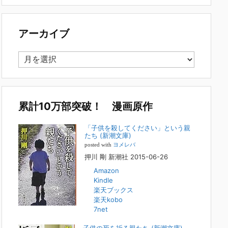
で多い事例についてお話します。以下は、その典型的な背
景・特徴です。家族の背景・特徴続きをみる
[...]
アーカイブ
集英社オンラインのインタビューを受けまし
た。「漫画といえば集英社！」というく…
ア
2023年3月1日
ー
集英社オンラインのインタビューを受けました。「漫画とい
カ
えば集英社！」というくらいの大御所が、「子供を殺してく
イ
ださいという親たち」に興味を持ってくれたことは、漫画と
しても私個人としても大変な名誉です。h
[...]
ブ
累計10万部突破！ 漫画原作
若年層の子供の問題
「子供を殺してください」という親
たち (新潮文庫)
2022年8月26日
posted with
ヨメレバ
『「子供を殺してください」という親たち』では、先月ま
押川 剛 新潮社 2015-06-26
で、10代の対象者をテーマにした回、「ケース19 奴隷化
Amazon
する親たち」をお送りしていました。こちらは、最終話をコ
Kindle
ミックバンチWebで読むことができます
[...]
楽天ブックス
楽天kobo
FBS福岡放送『目撃者f』出演情報
7net
2022年2月27日