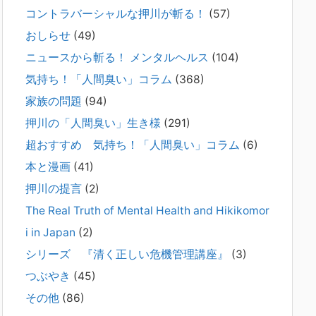
コントラバーシャルな押川が斬る！
(57)
2026年2月21日
通常価格 2,980円 → 今だけ 1,480円（50％OFF）こちらのn
おしらせ
(49)
oteは、（株）トキワ精神保健事務所（所長：押川剛）が支
ニュースから斬る！ メンタルヘルス
(104)
援の現場で行なってきた実務対応を、家族向けに整理してい
ます。 続きをみ
[...]
気持ち！「人間臭い」コラム
(368)
家族の問題
(94)
#042 精神疾患の子どもと健全なコミュニ
押川の「人間臭い」生き様
(291)
ケーションがとれない（母娘編）。
2025年8月17日
超おすすめ 気持ち！「人間臭い」コラム
(6)
弊社は、病識のない重篤な精神疾患を抱えるご家族からのご
本と漫画
(41)
相談を受け、長年にわたり精神科医療へのアクセスの仕方や
問題解決に取り組んでまいりました。しかし現実には、精神
押川の提言
(2)
疾患が疑われる当人に病識がない場合、家
[...]
The Real Truth of Mental Health and Hikikomor
i in Japan
(2)
#041 将来を案じる「きょうだい」必見②
きょうだいに精神疾患が疑われる家族がい
シリーズ 『清く正しい危機管理講座』
(3)
て、家族間トラブルで困っている方へ
つぶやき
(45)
2025年8月11日
その他
(86)
長年問題解決に至らない家族のパターンのうち、弊社の相談