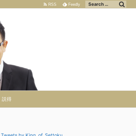
RSS
Feedly
説得
Tweets by King_of_Settoku