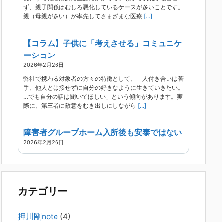
ず、親子関係はむしろ悪化しているケースが多いことです。
親（母親が多い）が率先してさまざまな医療
[...]
【コラム】子供に「考えさせる」コミュニケ
ーション
2026年2月26日
弊社で携わる対象者の方々の特徴として、「人付き合いは苦
手、他人とは接せずに自分の好きなように生きていきたい。
…でも自分の話は聞いてほしい」という傾向があります。実
際に、第三者に敵意をむき出しにしながら
[...]
障害者グループホーム入所後も安泰ではない
2026年2月26日
現在、精神科病院は早期退院が主流です。家族での受け入れ
や一人暮らしは難しく、かといって本人が施設入所を拒んで
いる（つまり行き先が見つかっていない）ような場合でも、
病院から退院を急かされ、家族が困ってし
[...]
カテゴリー
精神科から「退院できます」と言われた家族
押川剛note
(4)
へ──退院後の安全設計