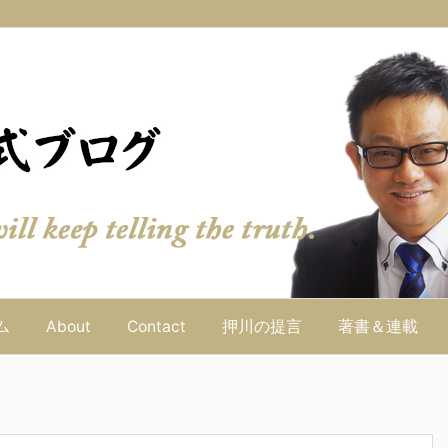
ム
About
Contact
押川の提言
著書＆連載