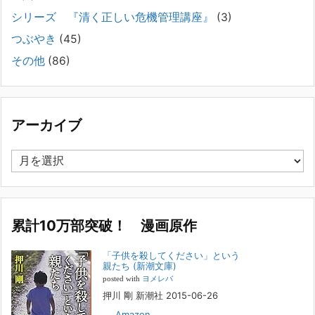
で困っている方へ
シリーズ 『清く正しい危機管理講座』
(3)
2025年8月11日
長年問題解決に至らない家族のパターンのうち、弊社の相談で多い事例
つぶやき
(45)
についてお話します。以下は、その典型的な背景・特徴です。家族の背
その他
(86)
景・特徴続きをみる
[...]
集英社オンラインのインタビューを受けました。「漫
画といえば集英社！」というく…
アーカイブ
2023年3月1日
集英社オンラインのインタビューを受けました。「漫画といえば集英
ア
社！」というくらいの大御所が、「子供を殺してくださいという親た
ー
ち」に興味を持ってくれたことは、漫画としても私個人としても大変な
カ
名誉です。h
[...]
イ
ブ
累計10万部突破！ 漫画原作
若年層の子供の問題
2022年8月26日
「子供を殺してください」という
『「子供を殺してください」という親たち』では、先月まで、10代の対
親たち (新潮文庫)
象者をテーマにした回、「ケース19 奴隷化する親たち」をお送りして
posted with
ヨメレバ
いました。こちらは、最終話をコミックバンチWebで読むことができま
押川 剛 新潮社 2015-06-26
す
[...]
Amazon