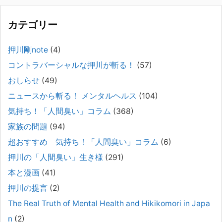
困ってし
[...]
カテゴリー
精神科から「退院できます」と言われた家族へ──退院
後の安全設計
押川剛note
(4)
2026年2月21日
コントラバーシャルな押川が斬る！
(57)
通常価格 2,980円 → 今だけ 1,480円（50％OFF）こちらのnoteは、
（株）トキワ精神保健事務所（所長：押川剛）が支援の現場で行なって
おしらせ
(49)
きた実務対応を、家族向けに整理しています。 続きをみ
[...]
ニュースから斬る！ メンタルヘルス
(104)
#042 精神疾患の子どもと健全なコミュニケーション
気持ち！「人間臭い」コラム
(368)
がとれない（母娘編）。
家族の問題
(94)
2025年8月17日
超おすすめ 気持ち！「人間臭い」コラム
(6)
弊社は、病識のない重篤な精神疾患を抱えるご家族からのご相談を受
け、長年にわたり精神科医療へのアクセスの仕方や問題解決に取り組ん
押川の「人間臭い」生き様
(291)
でまいりました。しかし現実には、精神疾患が疑われる当人に病識がな
本と漫画
(41)
い場合、家
[...]
押川の提言
(2)
#041 将来を案じる「きょうだい」必見②きょうだ
The Real Truth of Mental Health and Hikikomori in Japa
いに精神疾患が疑われる家族がいて、家族間トラブル
n
(2)