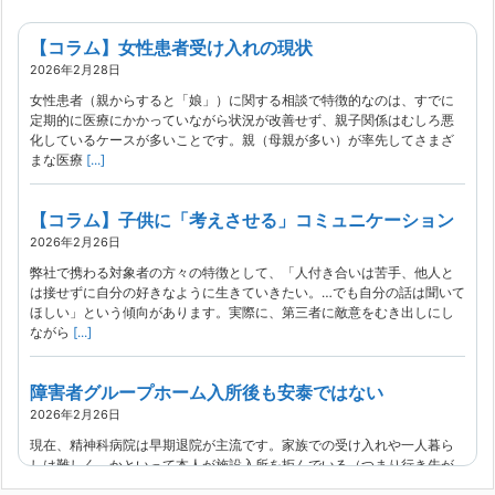
【コラム】女性患者受け入れの現状
2026年2月28日
女性患者（親からすると「娘」）に関する相談で特徴的なのは、すでに
定期的に医療にかかっていながら状況が改善せず、親子関係はむしろ悪
化しているケースが多いことです。親（母親が多い）が率先してさまざ
まな医療
[...]
【コラム】子供に「考えさせる」コミュニケーション
2026年2月26日
弊社で携わる対象者の方々の特徴として、「人付き合いは苦手、他人と
は接せずに自分の好きなように生きていきたい。…でも自分の話は聞いて
ほしい」という傾向があります。実際に、第三者に敵意をむき出しにし
ながら
[...]
障害者グループホーム入所後も安泰ではない
2026年2月26日
現在、精神科病院は早期退院が主流です。家族での受け入れや一人暮ら
しは難しく、かといって本人が施設入所を拒んでいる（つまり行き先が
見つかっていない）ような場合でも、病院から退院を急かされ、家族が