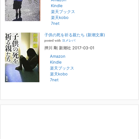
Kindle
FBS福岡放送『目撃者f』出演情報
楽天ブックス
2022年2月27日
楽天kobo
7net
本日（日曜）深夜1時25分～FBS福岡放送『目撃者f』で、（株）トキワ
精神保健事務所 所長 押川剛の活動を追ったドキュメンタリーが放送
子供の死を祈る親たち (新潮文庫)
されます。「俺がつなげてやる～コワモテ“説得屋”の生き様～」続きを
[...]
posted with
ヨメレバ
押川 剛 新潮社 2017-03-01
Amazon
人と“直接”向き合うことの価値
Kindle
2022年1月14日
楽天ブックス
2022年になりました。すでに言い尽くされていることではありますが、
楽天kobo
コロナ禍は、日々の生活や生き方そのものを考える機会となりました。
7net
「人に会う」こと一つをとっても、実はさして必要のなかった付き合い
や会
[...]