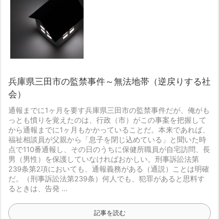
兵庫県三田市の監禁事件～無法地帯（逆戻りする社
会）
通報までに1ヶ月を要す
兵庫県三田市の監禁事件だが、俺がも
っとも憤りを覚えたのは、行政（市）がこの事案を把握して
から通報までに1ヶ月もかかっていることだ。本来であれば、
福祉相談員が父親から「息子を閉じ込めている」と聞いた時
点で110番通報し、その日のうちに保健所職員が自宅訪問、長
男（男性）を保護していなければおかしい。
刑事訴訟法第
239条第2項においても、通報義務がある（通説）ことは明確
だ。
（刑事訴訟法第239条）
何人でも、犯罪があると思料す
るときは、告発 ...
記事を読む