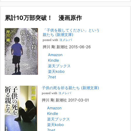
カ
名誉です。h
[...]
イ
ブ
累計10万部突破！ 漫画原作
若年層の子供の問題
2022年8月26日
「子供を殺してください」という
『「子供を殺してください」という親たち』では、先月まで、10代の対
親たち (新潮文庫)
象者をテーマにした回、「ケース19 奴隷化する親たち」をお送りして
posted with
ヨメレバ
いました。こちらは、最終話をコミックバンチWebで読むことができま
押川 剛 新潮社 2015-06-26
す
[...]
Amazon
Kindle
FBS福岡放送『目撃者f』出演情報
楽天ブックス
2022年2月27日
楽天kobo
7net
本日（日曜）深夜1時25分～FBS福岡放送『目撃者f』で、（株）トキワ
精神保健事務所 所長 押川剛の活動を追ったドキュメンタリーが放送
子供の死を祈る親たち (新潮文庫)
されます。「俺がつなげてやる～コワモテ“説得屋”の生き様～」続きを
[...]
posted with
ヨメレバ
押川 剛 新潮社 2017-03-01
Amazon
人と“直接”向き合うことの価値
Kindle
2022年1月14日
楽天ブックス
2022年になりました。すでに言い尽くされていることではありますが、
楽天kobo
コロナ禍は、日々の生活や生き方そのものを考える機会となりました。
7net