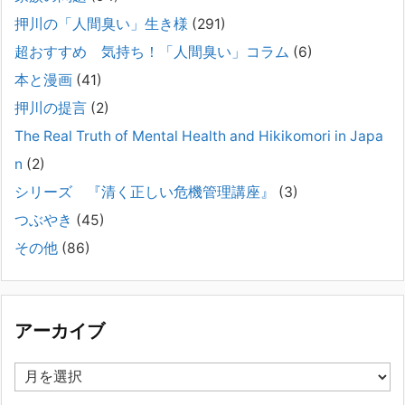
2025年8月17日
押川の「人間臭い」生き様
(291)
弊社は、病識のない重篤な精神疾患を抱えるご家族からのご相談を受
け、長年にわたり精神科医療へのアクセスの仕方や問題解決に取り組ん
超おすすめ 気持ち！「人間臭い」コラム
(6)
でまいりました。しかし現実には、精神疾患が疑われる当人に病識がな
本と漫画
(41)
い場合、家
[...]
押川の提言
(2)
#041 将来を案じる「きょうだい」必見②きょうだ
The Real Truth of Mental Health and Hikikomori in Japa
いに精神疾患が疑われる家族がいて、家族間トラブル
n
(2)
で困っている方へ
シリーズ 『清く正しい危機管理講座』
(3)
2025年8月11日
長年問題解決に至らない家族のパターンのうち、弊社の相談で多い事例
つぶやき
(45)
についてお話します。以下は、その典型的な背景・特徴です。家族の背
その他
(86)
景・特徴続きをみる
[...]
集英社オンラインのインタビューを受けました。「漫
画といえば集英社！」というく…
アーカイブ
2023年3月1日
集英社オンラインのインタビューを受けました。「漫画といえば集英
ア
社！」というくらいの大御所が、「子供を殺してくださいという親た
ー
ち」に興味を持ってくれたことは、漫画としても私個人としても大変な