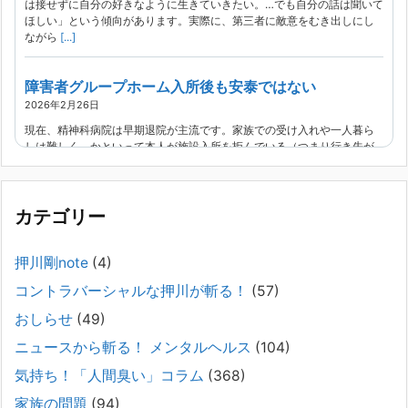
は接せずに自分の好きなように生きていきたい。…でも自分の話は聞いて
ほしい」という傾向があります。実際に、第三者に敵意をむき出しにし
ながら
[...]
障害者グループホーム入所後も安泰ではない
2026年2月26日
現在、精神科病院は早期退院が主流です。家族での受け入れや一人暮ら
しは難しく、かといって本人が施設入所を拒んでいる（つまり行き先が
見つかっていない）ような場合でも、病院から退院を急かされ、家族が
困ってし
[...]
カテゴリー
精神科から「退院できます」と言われた家族へ──退院
後の安全設計
押川剛note
(4)
2026年2月21日
コントラバーシャルな押川が斬る！
(57)
通常価格 2,980円 → 今だけ 1,480円（50％OFF）こちらのnoteは、
（株）トキワ精神保健事務所（所長：押川剛）が支援の現場で行なって
おしらせ
(49)
きた実務対応を、家族向けに整理しています。 続きをみ
[...]
ニュースから斬る！ メンタルヘルス
(104)
#042 精神疾患の子どもと健全なコミュニケーション
気持ち！「人間臭い」コラム
(368)
がとれない（母娘編）。
家族の問題
(94)