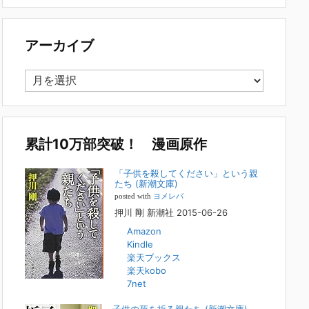
で多い事例についてお話します。以下は、その典型的な背
景・特徴です。家族の背景・特徴続きをみる
[...]
アーカイブ
集英社オンラインのインタビューを受けまし
た。「漫画といえば集英社！」というく…
ア
2023年3月1日
ー
集英社オンラインのインタビューを受けました。「漫画とい
カ
えば集英社！」というくらいの大御所が、「子供を殺してく
イ
ださいという親たち」に興味を持ってくれたことは、漫画と
しても私個人としても大変な名誉です。h
[...]
ブ
累計10万部突破！ 漫画原作
若年層の子供の問題
「子供を殺してください」という親
たち (新潮文庫)
2022年8月26日
posted with
ヨメレバ
『「子供を殺してください」という親たち』では、先月ま
押川 剛 新潮社 2015-06-26
で、10代の対象者をテーマにした回、「ケース19 奴隷化
Amazon
する親たち」をお送りしていました。こちらは、最終話をコ
Kindle
ミックバンチWebで読むことができます
[...]
楽天ブックス
楽天kobo
FBS福岡放送『目撃者f』出演情報
7net
2022年2月27日