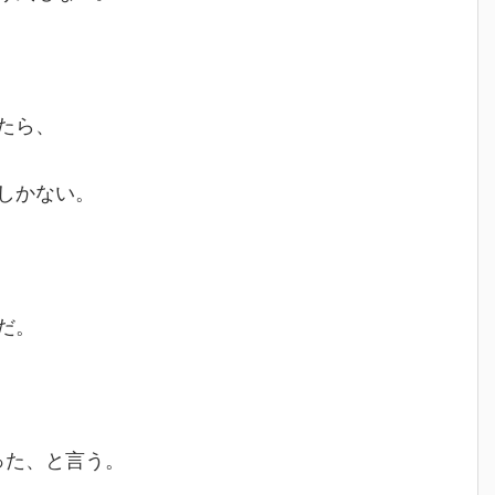
たら、
しかない。
だ。
った、と言う。