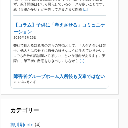
ず、親子関係はむしろ悪化しているケースが多いことです。
親（母親が多い）が率先してさまざまな医療
[...]
【コラム】子供に「考えさせる」コミュニケ
ーション
2026年2月26日
弊社で携わる対象者の方々の特徴として、「人付き合いは苦
手、他人とは接せずに自分の好きなように生きていきたい。
…でも自分の話は聞いてほしい」という傾向があります。実
際に、第三者に敵意をむき出しにしながら
[...]
障害者グループホーム入所後も安泰ではない
2026年2月26日
現在、精神科病院は早期退院が主流です。家族での受け入れ
や一人暮らしは難しく、かといって本人が施設入所を拒んで
いる（つまり行き先が見つかっていない）ような場合でも、
病院から退院を急かされ、家族が困ってし
[...]
カテゴリー
精神科から「退院できます」と言われた家族
押川剛note
(4)
へ──退院後の安全設計