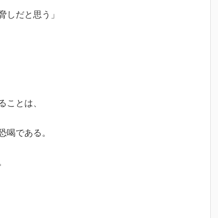
脅しだと思う」
ることは、
恐喝である。
。