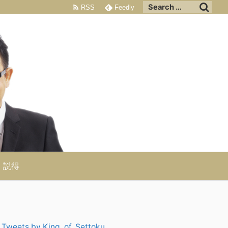
RSS
Feedly
説得
Tweets by King_of_Settoku