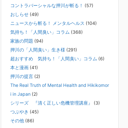
コントラバーシャルな押川が斬る！
(57)
2026年2月21日
通常価格 2,980円 → 今だけ 1,480円（50％OFF）こちらのn
おしらせ
(49)
oteは、（株）トキワ精神保健事務所（所長：押川剛）が支
ニュースから斬る！ メンタルヘルス
(104)
援の現場で行なってきた実務対応を、家族向けに整理してい
ます。 続きをみ
[...]
気持ち！「人間臭い」コラム
(368)
家族の問題
(94)
#042 精神疾患の子どもと健全なコミュニ
押川の「人間臭い」生き様
(291)
ケーションがとれない（母娘編）。
2025年8月17日
超おすすめ 気持ち！「人間臭い」コラム
(6)
弊社は、病識のない重篤な精神疾患を抱えるご家族からのご
本と漫画
(41)
相談を受け、長年にわたり精神科医療へのアクセスの仕方や
問題解決に取り組んでまいりました。しかし現実には、精神
押川の提言
(2)
疾患が疑われる当人に病識がない場合、家
[...]
The Real Truth of Mental Health and Hikikomor
i in Japan
(2)
#041 将来を案じる「きょうだい」必見②
きょうだいに精神疾患が疑われる家族がい
シリーズ 『清く正しい危機管理講座』
(3)
て、家族間トラブルで困っている方へ
つぶやき
(45)
2025年8月11日
その他
(86)
長年問題解決に至らない家族のパターンのうち、弊社の相談