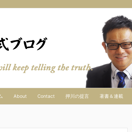
ム
About
Contact
押川の提言
著書＆連載