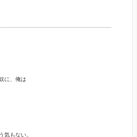
奴に、俺は
う気もない。