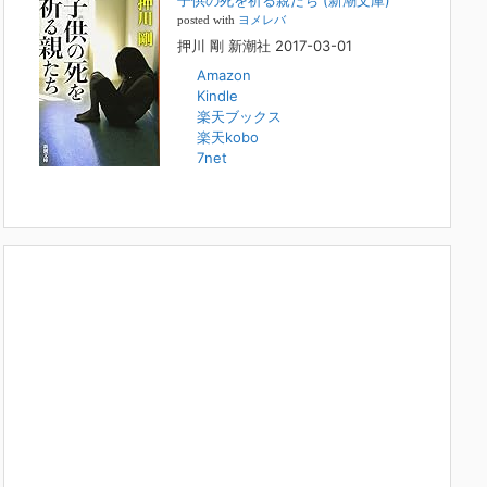
子供の死を祈る親たち (新潮文庫)
本日（日曜）深夜1時25分～FBS福岡放送『目撃者f』で、
posted with
ヨメレバ
（株）トキワ精神保健事務所 所長 押川剛の活動を追った
押川 剛 新潮社 2017-03-01
ドキュメンタリーが放送されます。「俺がつなげてやる～コ
ワモテ“説得屋”の生き様～」続きを
[...]
Amazon
Kindle
楽天ブックス
人と“直接”向き合うことの価値
楽天kobo
2022年1月14日
7net
2022年になりました。すでに言い尽くされていることでは
ありますが、コロナ禍は、日々の生活や生き方そのものを考
える機会となりました。「人に会う」こと一つをとっても、
実はさして必要のなかった付き合いや会
[...]