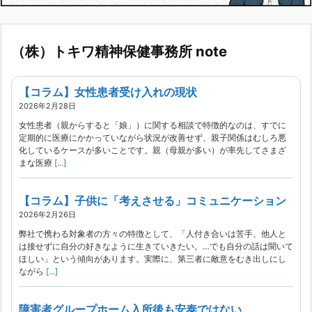
（株）トキワ精神保健事務所 note
【コラム】女性患者受け入れの現状
2026年2月28日
女性患者（親からすると「娘」）に関する相談で特徴的なのは、すでに
定期的に医療にかかっていながら状況が改善せず、親子関係はむしろ悪
化しているケースが多いことです。親（母親が多い）が率先してさまざ
まな医療
[...]
【コラム】子供に「考えさせる」コミュニケーション
2026年2月26日
弊社で携わる対象者の方々の特徴として、「人付き合いは苦手、他人と
は接せずに自分の好きなように生きていきたい。…でも自分の話は聞いて
ほしい」という傾向があります。実際に、第三者に敵意をむき出しにし
ながら
[...]
障害者グループホーム入所後も安泰ではない