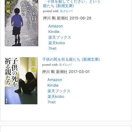
「子供を殺してください」という
『「子供を殺してください」という親たち』では、先月まで、10代の対
親たち (新潮文庫)
象者をテーマにした回、「ケース19 奴隷化する親たち」をお送りして
posted with
ヨメレバ
いました。こちらは、最終話をコミックバンチWebで読むことができま
押川 剛 新潮社 2015-06-26
す
[...]
Amazon
Kindle
FBS福岡放送『目撃者f』出演情報
楽天ブックス
2022年2月27日
楽天kobo
7net
本日（日曜）深夜1時25分～FBS福岡放送『目撃者f』で、（株）トキワ
精神保健事務所 所長 押川剛の活動を追ったドキュメンタリーが放送
子供の死を祈る親たち (新潮文庫)
されます。「俺がつなげてやる～コワモテ“説得屋”の生き様～」続きを
[...]
posted with
ヨメレバ
押川 剛 新潮社 2017-03-01
Amazon
人と“直接”向き合うことの価値
Kindle
2022年1月14日
楽天ブックス
2022年になりました。すでに言い尽くされていることではありますが、
楽天kobo
コロナ禍は、日々の生活や生き方そのものを考える機会となりました。
7net
「人に会う」こと一つをとっても、実はさして必要のなかった付き合い
や会
[...]