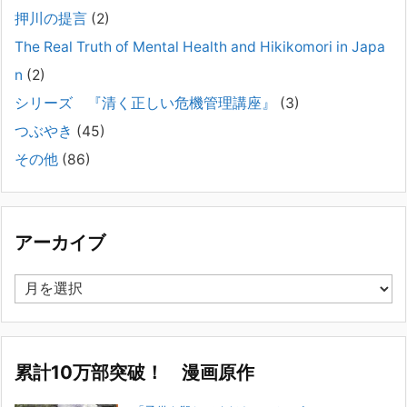
押川の提言
(2)
#041 将来を案じる「きょうだい」必見②きょうだ
The Real Truth of Mental Health and Hikikomori in Japa
いに精神疾患が疑われる家族がいて、家族間トラブル
n
(2)
で困っている方へ
シリーズ 『清く正しい危機管理講座』
(3)
2025年8月11日
長年問題解決に至らない家族のパターンのうち、弊社の相談で多い事例
つぶやき
(45)
についてお話します。以下は、その典型的な背景・特徴です。家族の背
その他
(86)
景・特徴続きをみる
[...]
集英社オンラインのインタビューを受けました。「漫
画といえば集英社！」というく…
アーカイブ
2023年3月1日
集英社オンラインのインタビューを受けました。「漫画といえば集英
ア
社！」というくらいの大御所が、「子供を殺してくださいという親た
ー
ち」に興味を持ってくれたことは、漫画としても私個人としても大変な
カ
名誉です。h
[...]
イ
ブ
累計10万部突破！ 漫画原作
若年層の子供の問題
2022年8月26日