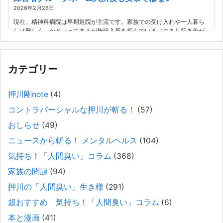
2026年2月26日
現在、精神科病院は早期退院が主流です。家族での受け入れや一人暮ら
しは難しく、かといって本人が施設入所を拒んでいる（つまり行き先が
見つかっていない）ような場合でも、病院から退院を急かされ、家族が
困ってし
[...]
カテゴリー
精神科から「退院できます」と言われた家族へ──退院
後の安全設計
押川剛note
(4)
2026年2月21日
コントラバーシャルな押川が斬る！
(57)
通常価格 2,980円 → 今だけ 1,480円（50％OFF）こちらのnoteは、
（株）トキワ精神保健事務所（所長：押川剛）が支援の現場で行なって
おしらせ
(49)
きた実務対応を、家族向けに整理しています。 続きをみ
[...]
ニュースから斬る！ メンタルヘルス
(104)
#042 精神疾患の子どもと健全なコミュニケーション
気持ち！「人間臭い」コラム
(368)
がとれない（母娘編）。
家族の問題
(94)
2025年8月17日
押川の「人間臭い」生き様
(291)
弊社は、病識のない重篤な精神疾患を抱えるご家族からのご相談を受
け、長年にわたり精神科医療へのアクセスの仕方や問題解決に取り組ん
超おすすめ 気持ち！「人間臭い」コラム
(6)
でまいりました。しかし現実には、精神疾患が疑われる当人に病識がな
本と漫画
(41)
い場合、家
[...]