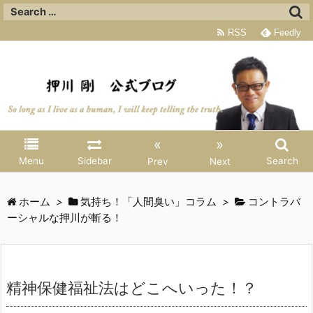
RSS
Feedly
«
»
Menu
Sidebar
Search
Prev
Next
ホーム
>
気持ち！「人間臭い」コラム
>
コントラバ
ーシャルな押川が斬る！
精神保健福祉法はどこへいった！？