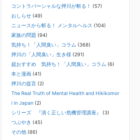
コントラバーシャルな押川が斬る！
(57)
2026年2月21日
通常価格 2,980円 → 今だけ 1,480円（50％OFF）こちらのn
おしらせ
(49)
oteは、（株）トキワ精神保健事務所（所長：押川剛）が支
ニュースから斬る！ メンタルヘルス
(104)
援の現場で行なってきた実務対応を、家族向けに整理してい
ます。 続きをみ
[...]
家族の問題
(94)
気持ち！「人間臭い」コラム
(368)
#042 精神疾患の子どもと健全なコミュニ
押川の「人間臭い」生き様
(291)
ケーションがとれない（母娘編）。
2025年8月17日
超おすすめ 気持ち！「人間臭い」コラム
(6)
弊社は、病識のない重篤な精神疾患を抱えるご家族からのご
本と漫画
(41)
相談を受け、長年にわたり精神科医療へのアクセスの仕方や
問題解決に取り組んでまいりました。しかし現実には、精神
押川の提言
(2)
疾患が疑われる当人に病識がない場合、家
[...]
The Real Truth of Mental Health and Hikikomor
i in Japan
(2)
#041 将来を案じる「きょうだい」必見②
きょうだいに精神疾患が疑われる家族がい
シリーズ 『清く正しい危機管理講座』
(3)
て、家族間トラブルで困っている方へ
つぶやき
(45)
2025年8月11日
その他
(86)
長年問題解決に至らない家族のパターンのうち、弊社の相談