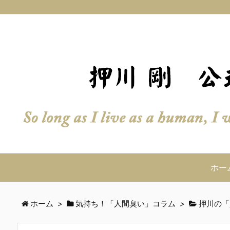
ホー
ホーム
>
気持ち！「人間臭い」コラム
>
押川の「