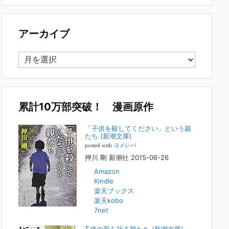
で多い事例についてお話します。以下は、その典型的な背
景・特徴です。家族の背景・特徴続きをみる
[...]
アーカイブ
集英社オンラインのインタビューを受けまし
た。「漫画といえば集英社！」というく…
ア
2023年3月1日
ー
集英社オンラインのインタビューを受けました。「漫画とい
カ
えば集英社！」というくらいの大御所が、「子供を殺してく
イ
ださいという親たち」に興味を持ってくれたことは、漫画と
しても私個人としても大変な名誉です。h
[...]
ブ
累計10万部突破！ 漫画原作
若年層の子供の問題
「子供を殺してください」という親
たち (新潮文庫)
2022年8月26日
posted with
ヨメレバ
『「子供を殺してください」という親たち』では、先月ま
押川 剛 新潮社 2015-06-26
で、10代の対象者をテーマにした回、「ケース19 奴隷化
Amazon
する親たち」をお送りしていました。こちらは、最終話をコ
Kindle
ミックバンチWebで読むことができます
[...]
楽天ブックス
楽天kobo
FBS福岡放送『目撃者f』出演情報
7net
2022年2月27日