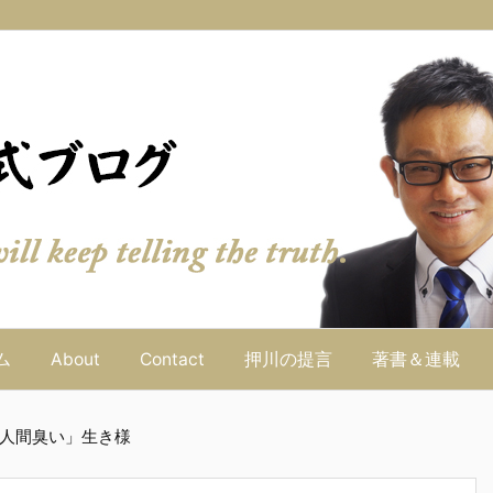
ム
About
Contact
押川の提言
著書＆連載
人間臭い」生き様