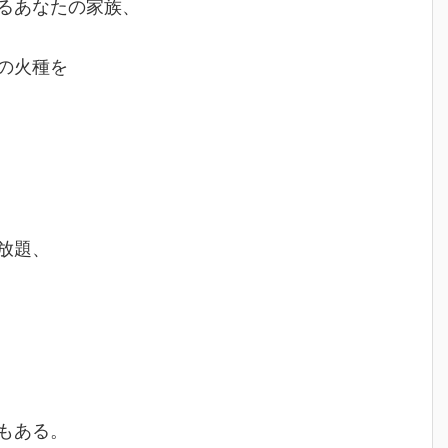
るあなたの家族、
の火種を
。
放題、
もある。