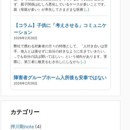
ず、親子関係はむしろ悪化しているケースが多いことです。
親（母親が多い）が率先してさまざまな医療
[...]
【コラム】子供に「考えさせる」コミュニケ
ーション
2026年2月26日
弊社で携わる対象者の方々の特徴として、「人付き合いは苦
手、他人とは接せずに自分の好きなように生きていきたい。
…でも自分の話は聞いてほしい」という傾向があります。実
際に、第三者に敵意をむき出しにしながら
[...]
障害者グループホーム入所後も安泰ではない
2026年2月26日
現在、精神科病院は早期退院が主流です。家族での受け入れ
や一人暮らしは難しく、かといって本人が施設入所を拒んで
いる（つまり行き先が見つかっていない）ような場合でも、
病院から退院を急かされ、家族が困ってし
[...]
カテゴリー
精神科から「退院できます」と言われた家族
押川剛note
(4)
へ──退院後の安全設計