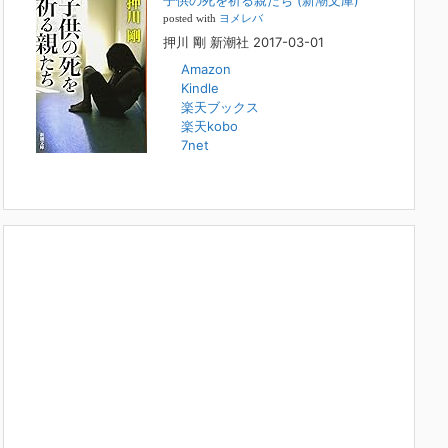
子供の死を祈る親たち (新潮文庫)
本日（日曜）深夜1時25分～FBS福岡放送『目撃者f』で、
posted with
ヨメレバ
（株）トキワ精神保健事務所 所長 押川剛の活動を追った
押川 剛 新潮社 2017-03-01
ドキュメンタリーが放送されます。「俺がつなげてやる～コ
ワモテ“説得屋”の生き様～」続きを
[...]
Amazon
Kindle
楽天ブックス
人と“直接”向き合うことの価値
楽天kobo
2022年1月14日
7net
2022年になりました。すでに言い尽くされていることでは
ありますが、コロナ禍は、日々の生活や生き方そのものを考
える機会となりました。「人に会う」こと一つをとっても、
実はさして必要のなかった付き合いや会
[...]