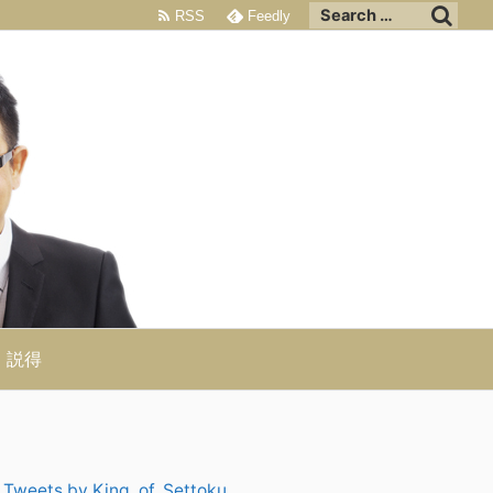
RSS
Feedly
説得
Tweets by King_of_Settoku