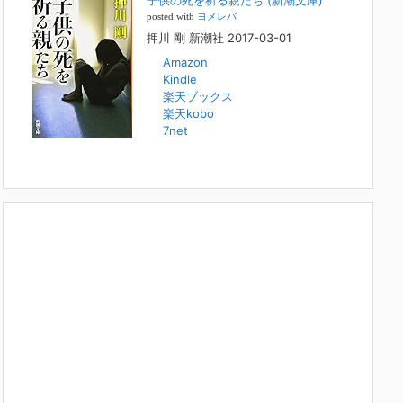
子供の死を祈る親たち (新潮文庫)
本日（日曜）深夜1時25分～FBS福岡放送『目撃者f』で、
posted with
ヨメレバ
（株）トキワ精神保健事務所 所長 押川剛の活動を追った
押川 剛 新潮社 2017-03-01
ドキュメンタリーが放送されます。「俺がつなげてやる～コ
ワモテ“説得屋”の生き様～」続きを
[...]
Amazon
Kindle
楽天ブックス
人と“直接”向き合うことの価値
楽天kobo
2022年1月14日
7net
2022年になりました。すでに言い尽くされていることでは
ありますが、コロナ禍は、日々の生活や生き方そのものを考
える機会となりました。「人に会う」こと一つをとっても、
実はさして必要のなかった付き合いや会
[...]