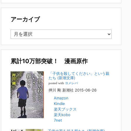
で多い事例についてお話します。以下は、その典型的な背
景・特徴です。家族の背景・特徴続きをみる
[...]
アーカイブ
集英社オンラインのインタビューを受けまし
た。「漫画といえば集英社！」というく…
ア
2023年3月1日
ー
集英社オンラインのインタビューを受けました。「漫画とい
カ
えば集英社！」というくらいの大御所が、「子供を殺してく
イ
ださいという親たち」に興味を持ってくれたことは、漫画と
しても私個人としても大変な名誉です。h
[...]
ブ
累計10万部突破！ 漫画原作
若年層の子供の問題
「子供を殺してください」という親
たち (新潮文庫)
2022年8月26日
posted with
ヨメレバ
『「子供を殺してください」という親たち』では、先月ま
押川 剛 新潮社 2015-06-26
で、10代の対象者をテーマにした回、「ケース19 奴隷化
Amazon
する親たち」をお送りしていました。こちらは、最終話をコ
Kindle
ミックバンチWebで読むことができます
[...]
楽天ブックス
楽天kobo
FBS福岡放送『目撃者f』出演情報
7net
2022年2月27日