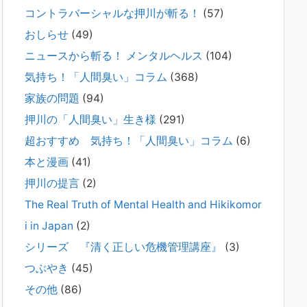
コントラバーシャルな押川が斬る！
(57)
2026年2月21日
通常価格 2,980円 → 今だけ 1,480円（50％OFF）こちらのn
おしらせ
(49)
oteは、（株）トキワ精神保健事務所（所長：押川剛）が支
ニュースから斬る！ メンタルヘルス
(104)
援の現場で行なってきた実務対応を、家族向けに整理してい
ます。 続きをみ
[...]
気持ち！「人間臭い」コラム
(368)
家族の問題
(94)
#042 精神疾患の子どもと健全なコミュニ
押川の「人間臭い」生き様
(291)
ケーションがとれない（母娘編）。
2025年8月17日
超おすすめ 気持ち！「人間臭い」コラム
(6)
弊社は、病識のない重篤な精神疾患を抱えるご家族からのご
本と漫画
(41)
相談を受け、長年にわたり精神科医療へのアクセスの仕方や
問題解決に取り組んでまいりました。しかし現実には、精神
押川の提言
(2)
疾患が疑われる当人に病識がない場合、家
[...]
The Real Truth of Mental Health and Hikikomor
i in Japan
(2)
#041 将来を案じる「きょうだい」必見②
きょうだいに精神疾患が疑われる家族がい
シリーズ 『清く正しい危機管理講座』
(3)
て、家族間トラブルで困っている方へ
つぶやき
(45)
2025年8月11日
その他
(86)
長年問題解決に至らない家族のパターンのうち、弊社の相談