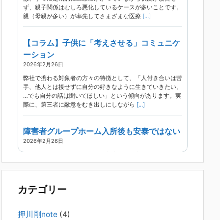
ず、親子関係はむしろ悪化しているケースが多いことです。
親（母親が多い）が率先してさまざまな医療
[...]
【コラム】子供に「考えさせる」コミュニケ
ーション
2026年2月26日
弊社で携わる対象者の方々の特徴として、「人付き合いは苦
手、他人とは接せずに自分の好きなように生きていきたい。
…でも自分の話は聞いてほしい」という傾向があります。実
際に、第三者に敵意をむき出しにしながら
[...]
障害者グループホーム入所後も安泰ではない
2026年2月26日
現在、精神科病院は早期退院が主流です。家族での受け入れ
や一人暮らしは難しく、かといって本人が施設入所を拒んで
いる（つまり行き先が見つかっていない）ような場合でも、
病院から退院を急かされ、家族が困ってし
[...]
カテゴリー
精神科から「退院できます」と言われた家族
押川剛note
(4)
へ──退院後の安全設計