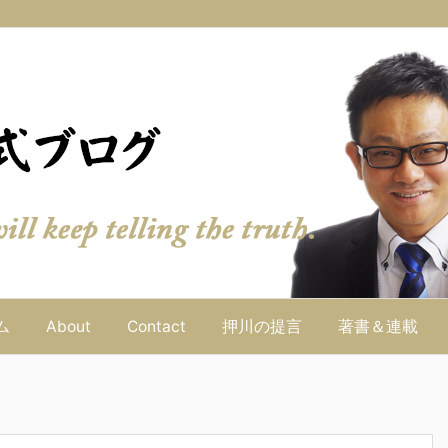
ム
About
Contact
押川の提言
著書＆連載