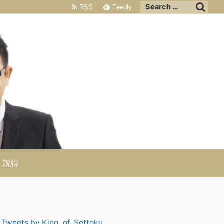
RSS
Feedly
説得
Tweets by King_of_Settoku