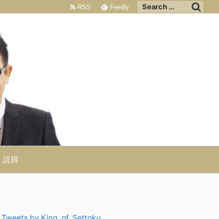
RSS
Feedly
説得
Tweets by King_of_Settoku