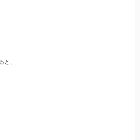
ると、
、