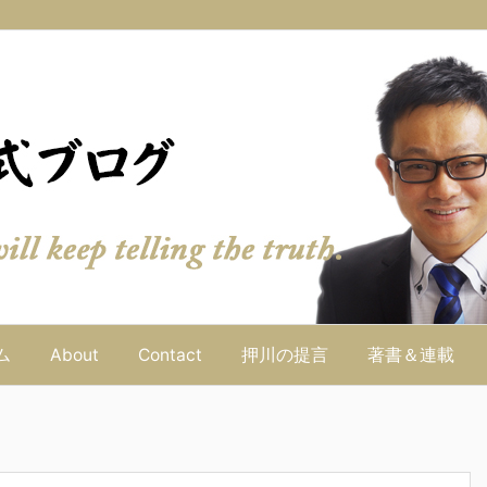
ム
About
Contact
押川の提言
著書＆連載