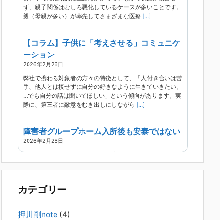
ず、親子関係はむしろ悪化しているケースが多いことです。
親（母親が多い）が率先してさまざまな医療
[...]
【コラム】子供に「考えさせる」コミュニケ
ーション
2026年2月26日
弊社で携わる対象者の方々の特徴として、「人付き合いは苦
手、他人とは接せずに自分の好きなように生きていきたい。
…でも自分の話は聞いてほしい」という傾向があります。実
際に、第三者に敵意をむき出しにしながら
[...]
障害者グループホーム入所後も安泰ではない
2026年2月26日
現在、精神科病院は早期退院が主流です。家族での受け入れ
や一人暮らしは難しく、かといって本人が施設入所を拒んで
いる（つまり行き先が見つかっていない）ような場合でも、
病院から退院を急かされ、家族が困ってし
[...]
カテゴリー
精神科から「退院できます」と言われた家族
押川剛note
(4)
へ──退院後の安全設計