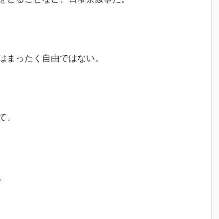
はまったく自由ではない。
て、
。