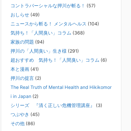
コントラバーシャルな押川が斬る！
(57)
2026年2月21日
通常価格 2,980円 → 今だけ 1,480円（50％OFF）こちらのn
おしらせ
(49)
oteは、（株）トキワ精神保健事務所（所長：押川剛）が支
ニュースから斬る！ メンタルヘルス
(104)
援の現場で行なってきた実務対応を、家族向けに整理してい
ます。 続きをみ
[...]
気持ち！「人間臭い」コラム
(368)
家族の問題
(94)
#042 精神疾患の子どもと健全なコミュニ
押川の「人間臭い」生き様
(291)
ケーションがとれない（母娘編）。
2025年8月17日
超おすすめ 気持ち！「人間臭い」コラム
(6)
弊社は、病識のない重篤な精神疾患を抱えるご家族からのご
本と漫画
(41)
相談を受け、長年にわたり精神科医療へのアクセスの仕方や
問題解決に取り組んでまいりました。しかし現実には、精神
押川の提言
(2)
疾患が疑われる当人に病識がない場合、家
[...]
The Real Truth of Mental Health and Hikikomor
i in Japan
(2)
#041 将来を案じる「きょうだい」必見②
きょうだいに精神疾患が疑われる家族がい
シリーズ 『清く正しい危機管理講座』
(3)
て、家族間トラブルで困っている方へ
つぶやき
(45)
2025年8月11日
その他
(86)
長年問題解決に至らない家族のパターンのうち、弊社の相談