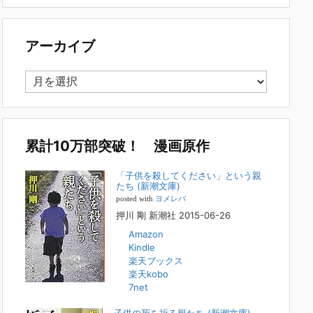
で多い事例についてお話します。以下は、その典型的な背
景・特徴です。家族の背景・特徴続きをみる
[...]
アーカイブ
集英社オンラインのインタビューを受けまし
た。「漫画といえば集英社！」というく…
ア
2023年3月1日
ー
集英社オンラインのインタビューを受けました。「漫画とい
カ
えば集英社！」というくらいの大御所が、「子供を殺してく
イ
ださいという親たち」に興味を持ってくれたことは、漫画と
しても私個人としても大変な名誉です。h
[...]
ブ
累計10万部突破！ 漫画原作
若年層の子供の問題
「子供を殺してください」という親
たち (新潮文庫)
2022年8月26日
posted with
ヨメレバ
『「子供を殺してください」という親たち』では、先月ま
押川 剛 新潮社 2015-06-26
で、10代の対象者をテーマにした回、「ケース19 奴隷化
Amazon
する親たち」をお送りしていました。こちらは、最終話をコ
Kindle
ミックバンチWebで読むことができます
[...]
楽天ブックス
楽天kobo
FBS福岡放送『目撃者f』出演情報
7net
2022年2月27日