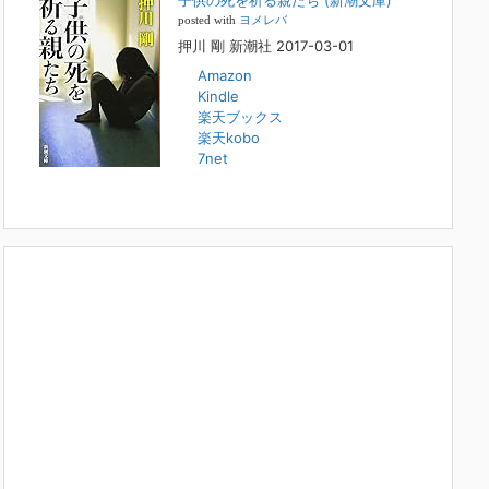
子供の死を祈る親たち (新潮文庫)
本日（日曜）深夜1時25分～FBS福岡放送『目撃者f』で、
posted with
ヨメレバ
（株）トキワ精神保健事務所 所長 押川剛の活動を追った
押川 剛 新潮社 2017-03-01
ドキュメンタリーが放送されます。「俺がつなげてやる～コ
ワモテ“説得屋”の生き様～」続きを
[...]
Amazon
Kindle
楽天ブックス
人と“直接”向き合うことの価値
楽天kobo
2022年1月14日
7net
2022年になりました。すでに言い尽くされていることでは
ありますが、コロナ禍は、日々の生活や生き方そのものを考
える機会となりました。「人に会う」こと一つをとっても、
実はさして必要のなかった付き合いや会
[...]