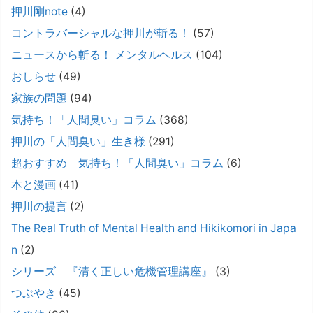
後の安全設計
押川剛note
(4)
2026年2月21日
コントラバーシャルな押川が斬る！
(57)
通常価格 2,980円 → 今だけ 1,480円（50％OFF）こちらのnoteは、
（株）トキワ精神保健事務所（所長：押川剛）が支援の現場で行なって
ニュースから斬る！ メンタルヘルス
(104)
きた実務対応を、家族向けに整理しています。 続きをみ
[...]
おしらせ
(49)
#042 精神疾患の子どもと健全なコミュニケーション
家族の問題
(94)
がとれない（母娘編）。
気持ち！「人間臭い」コラム
(368)
2025年8月17日
押川の「人間臭い」生き様
(291)
弊社は、病識のない重篤な精神疾患を抱えるご家族からのご相談を受
け、長年にわたり精神科医療へのアクセスの仕方や問題解決に取り組ん
超おすすめ 気持ち！「人間臭い」コラム
(6)
でまいりました。しかし現実には、精神疾患が疑われる当人に病識がな
本と漫画
(41)
い場合、家
[...]
押川の提言
(2)
#041 将来を案じる「きょうだい」必見②きょうだ
The Real Truth of Mental Health and Hikikomori in Japa
いに精神疾患が疑われる家族がいて、家族間トラブル
n
(2)
で困っている方へ
シリーズ 『清く正しい危機管理講座』
(3)
2025年8月11日
長年問題解決に至らない家族のパターンのうち、弊社の相談で多い事例
つぶやき
(45)
についてお話します。以下は、その典型的な背景・特徴です。家族の背