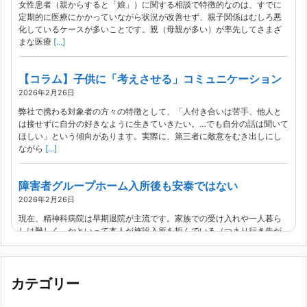
女性患者（親からすると「娘」）に関する相談で特徴的なのは、すでに
定期的に医療にかかっていながら状況が改善せず、親子関係はむしろ悪
化しているケースが多いことです。親（母親が多い）が率先してさまざ
まな医療
[...]
【コラム】子供に「考えさせる」コミュニケーション
2026年2月26日
弊社で携わる対象者の方々の特徴として、「人付き合いは苦手、他人と
は接せずに自分の好きなように生きていきたい。…でも自分の話は聞いて
ほしい」という傾向があります。実際に、第三者に敵意をむき出しにし
ながら
[...]
障害者グループホーム入所後も安泰ではない
2026年2月26日
現在、精神科病院は早期退院が主流です。家族での受け入れや一人暮ら
しは難しく、かといって本人が施設入所を拒んでいる（つまり行き先が
見つかっていない）ような場合でも、病院から退院を急かされ、家族が
困ってし
[...]
カテゴリー
精神科から「退院できます」と言われた家族へ──退院