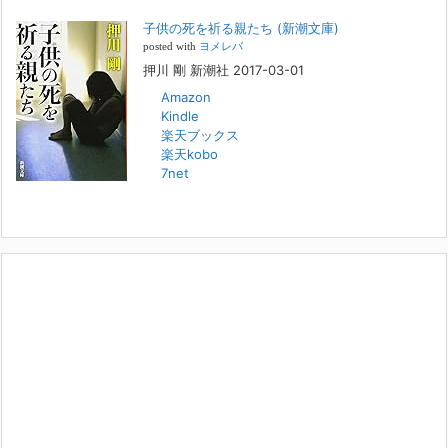
精神保健事務所 所長 押川剛の活動を追ったドキュメンタリーが放送
子供の死を祈る親たち (新潮文庫)
されます。「俺がつなげてやる～コワモテ“説得屋”の生き様～」続きを
[...]
posted with
ヨメレバ
押川 剛 新潮社 2017-03-01
Amazon
人と“直接”向き合うことの価値
Kindle
2022年1月14日
楽天ブックス
2022年になりました。すでに言い尽くされていることではありますが、
楽天kobo
コロナ禍は、日々の生活や生き方そのものを考える機会となりました。
7net
「人に会う」こと一つをとっても、実はさして必要のなかった付き合い
や会
[...]