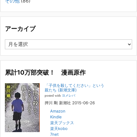
その他
(86)
景・特徴続きをみる
[...]
集英社オンラインのインタビューを受けました。「漫
画といえば集英社！」というく…
アーカイブ
2023年3月1日
集英社オンラインのインタビューを受けました。「漫画といえば集英
ア
社！」というくらいの大御所が、「子供を殺してくださいという親た
ー
ち」に興味を持ってくれたことは、漫画としても私個人としても大変な
カ
名誉です。h
[...]
イ
ブ
累計10万部突破！ 漫画原作
若年層の子供の問題
2022年8月26日
「子供を殺してください」という
『「子供を殺してください」という親たち』では、先月まで、10代の対
親たち (新潮文庫)
象者をテーマにした回、「ケース19 奴隷化する親たち」をお送りして
posted with
ヨメレバ
いました。こちらは、最終話をコミックバンチWebで読むことができま
押川 剛 新潮社 2015-06-26
す
[...]
Amazon
Kindle
FBS福岡放送『目撃者f』出演情報
楽天ブックス
2022年2月27日
楽天kobo
7net
本日（日曜）深夜1時25分～FBS福岡放送『目撃者f』で、（株）トキワ