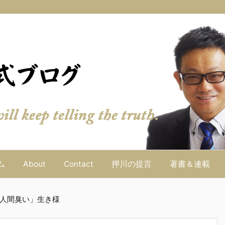
ム
About
Contact
押川の提言
著書＆連載
人間臭い」生き様