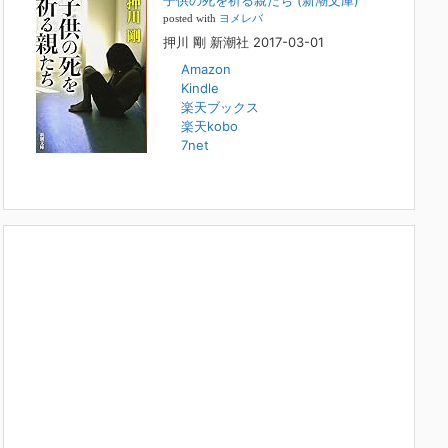
子供の死を祈る親たち (新潮文庫)
本日（日曜）深夜1時25分～FBS福岡放送『目撃者f』で、
posted with
ヨメレバ
（株）トキワ精神保健事務所 所長 押川剛の活動を追った
押川 剛 新潮社 2017-03-01
ドキュメンタリーが放送されます。「俺がつなげてやる～コ
ワモテ“説得屋”の生き様～」続きを
[...]
Amazon
Kindle
楽天ブックス
人と“直接”向き合うことの価値
楽天kobo
2022年1月14日
7net
2022年になりました。すでに言い尽くされていることでは
ありますが、コロナ禍は、日々の生活や生き方そのものを考
える機会となりました。「人に会う」こと一つをとっても、
実はさして必要のなかった付き合いや会
[...]