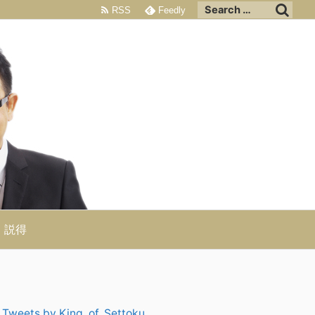
RSS
Feedly
説得
Tweets by King_of_Settoku