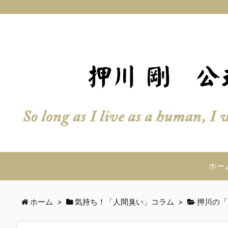
ホー
ホーム
>
気持ち！「人間臭い」コラム
>
押川の「