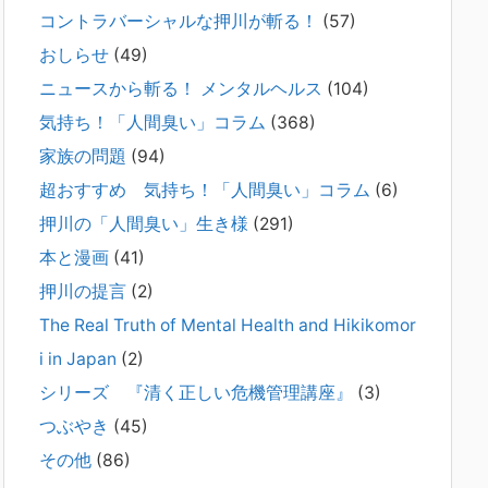
コントラバーシャルな押川が斬る！
(57)
2026年2月21日
通常価格 2,980円 → 今だけ 1,480円（50％OFF）こちらのn
おしらせ
(49)
oteは、（株）トキワ精神保健事務所（所長：押川剛）が支
ニュースから斬る！ メンタルヘルス
(104)
援の現場で行なってきた実務対応を、家族向けに整理してい
ます。 続きをみ
[...]
気持ち！「人間臭い」コラム
(368)
家族の問題
(94)
#042 精神疾患の子どもと健全なコミュニ
超おすすめ 気持ち！「人間臭い」コラム
(6)
ケーションがとれない（母娘編）。
2025年8月17日
押川の「人間臭い」生き様
(291)
弊社は、病識のない重篤な精神疾患を抱えるご家族からのご
本と漫画
(41)
相談を受け、長年にわたり精神科医療へのアクセスの仕方や
問題解決に取り組んでまいりました。しかし現実には、精神
押川の提言
(2)
疾患が疑われる当人に病識がない場合、家
[...]
The Real Truth of Mental Health and Hikikomor
i in Japan
(2)
#041 将来を案じる「きょうだい」必見②
きょうだいに精神疾患が疑われる家族がい
シリーズ 『清く正しい危機管理講座』
(3)
て、家族間トラブルで困っている方へ
つぶやき
(45)
2025年8月11日
その他
(86)
長年問題解決に至らない家族のパターンのうち、弊社の相談