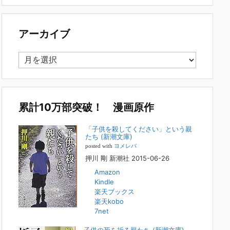
で多い事例についてお話します。以下は、その典型的な背
景・特徴です。家族の背景・特徴続きをみる
[...]
アーカイブ
集英社オンラインのインタビューを受けまし
た。「漫画といえば集英社！」というく…
ア
2023年3月1日
ー
集英社オンラインのインタビューを受けました。「漫画とい
カ
えば集英社！」というくらいの大御所が、「子供を殺してく
イ
ださいという親たち」に興味を持ってくれたことは、漫画と
しても私個人としても大変な名誉です。h
[...]
ブ
累計10万部突破！ 漫画原作
若年層の子供の問題
「子供を殺してください」という親
たち (新潮文庫)
2022年8月26日
posted with
ヨメレバ
『「子供を殺してください」という親たち』では、先月ま
押川 剛 新潮社 2015-06-26
で、10代の対象者をテーマにした回、「ケース19 奴隷化
Amazon
する親たち」をお送りしていました。こちらは、最終話をコ
Kindle
ミックバンチWebで読むことができます
[...]
楽天ブックス
楽天kobo
FBS福岡放送『目撃者f』出演情報
7net
2022年2月27日