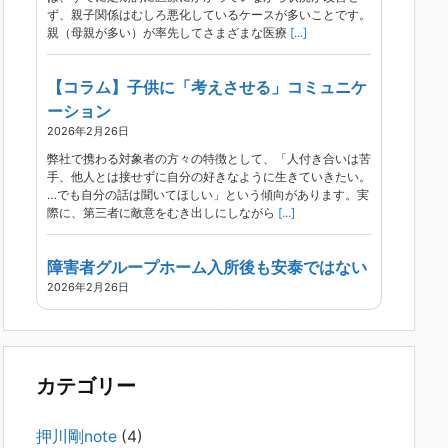
ず、親子関係はむしろ悪化しているケースが多いことです。
親（母親が多い）が率先してさまざまな医療
[...]
【コラム】子供に「考えさせる」コミュニケ
ーション
2026年2月26日
弊社で携わる対象者の方々の特徴として、「人付き合いは苦
手、他人とは接せずに自分の好きなように生きていきたい。
…でも自分の話は聞いてほしい」という傾向があります。実
際に、第三者に敵意をむき出しにしながら
[...]
障害者グループホーム入所後も安泰ではない
2026年2月26日
現在、精神科病院は早期退院が主流です。家族での受け入れ
や一人暮らしは難しく、かといって本人が施設入所を拒んで
いる（つまり行き先が見つかっていない）ような場合でも、
病院から退院を急かされ、家族が困ってし
[...]
カテゴリー
精神科から「退院できます」と言われた家族
押川剛note
(4)
へ──退院後の安全設計