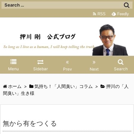
RSS
Feedly
«
»
Menu
Sidebar
Search
Prev
Next
ホーム
>
気持ち！「人間臭い」コラム
>
押川の「人
間臭い」生き様
無から有をつくる