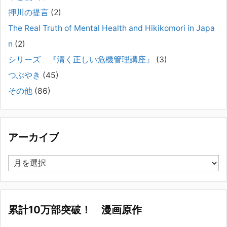
押川の提言
(2)
#041 将来を案じる「きょうだい」必見②きょうだ
The Real Truth of Mental Health and Hikikomori in Japa
いに精神疾患が疑われる家族がいて、家族間トラブル
n
(2)
で困っている方へ
シリーズ 『清く正しい危機管理講座』
(3)
2025年8月11日
長年問題解決に至らない家族のパターンのうち、弊社の相談で多い事例
つぶやき
(45)
についてお話します。以下は、その典型的な背景・特徴です。家族の背
その他
(86)
景・特徴続きをみる
[...]
集英社オンラインのインタビューを受けました。「漫
画といえば集英社！」というく…
アーカイブ
2023年3月1日
集英社オンラインのインタビューを受けました。「漫画といえば集英
ア
社！」というくらいの大御所が、「子供を殺してくださいという親た
ー
ち」に興味を持ってくれたことは、漫画としても私個人としても大変な
カ
名誉です。h
[...]
イ
ブ
累計10万部突破！ 漫画原作
若年層の子供の問題
2022年8月26日