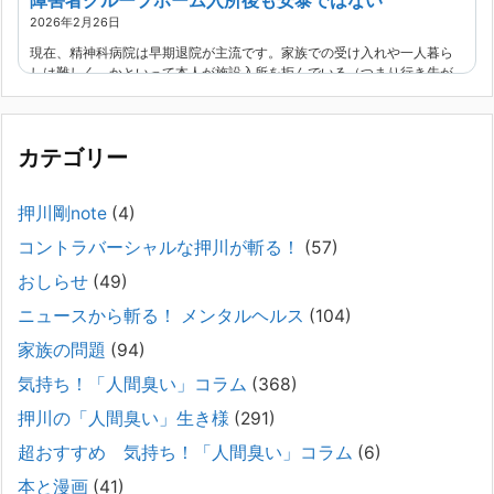
障害者グループホーム入所後も安泰ではない
2026年2月26日
現在、精神科病院は早期退院が主流です。家族での受け入れや一人暮ら
しは難しく、かといって本人が施設入所を拒んでいる（つまり行き先が
見つかっていない）ような場合でも、病院から退院を急かされ、家族が
困ってし
[...]
カテゴリー
精神科から「退院できます」と言われた家族へ──退院
後の安全設計
押川剛note
(4)
2026年2月21日
コントラバーシャルな押川が斬る！
(57)
通常価格 2,980円 → 今だけ 1,480円（50％OFF）こちらのnoteは、
（株）トキワ精神保健事務所（所長：押川剛）が支援の現場で行なって
おしらせ
(49)
きた実務対応を、家族向けに整理しています。 続きをみ
[...]
ニュースから斬る！ メンタルヘルス
(104)
#042 精神疾患の子どもと健全なコミュニケーション
家族の問題
(94)
がとれない（母娘編）。
気持ち！「人間臭い」コラム
(368)
2025年8月17日
押川の「人間臭い」生き様
(291)
弊社は、病識のない重篤な精神疾患を抱えるご家族からのご相談を受
け、長年にわたり精神科医療へのアクセスの仕方や問題解決に取り組ん
超おすすめ 気持ち！「人間臭い」コラム
(6)
でまいりました。しかし現実には、精神疾患が疑われる当人に病識がな
本と漫画
(41)
い場合、家
[...]