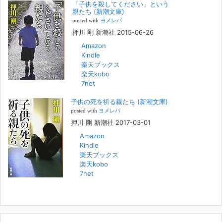
「子供を殺してください」という
『「子供を殺してください」という親たち』では、先月まで、10代の対
親たち (新潮文庫)
象者をテーマにした回、「ケース19 奴隷化する親たち」をお送りして
posted with
ヨメレバ
いました。こちらは、最終話をコミックバンチWebで読むことができま
押川 剛 新潮社 2015-06-26
す
[...]
Amazon
Kindle
FBS福岡放送『目撃者f』出演情報
楽天ブックス
2022年2月27日
楽天kobo
7net
本日（日曜）深夜1時25分～FBS福岡放送『目撃者f』で、（株）トキワ
精神保健事務所 所長 押川剛の活動を追ったドキュメンタリーが放送
子供の死を祈る親たち (新潮文庫)
されます。「俺がつなげてやる～コワモテ“説得屋”の生き様～」続きを
[...]
posted with
ヨメレバ
押川 剛 新潮社 2017-03-01
Amazon
人と“直接”向き合うことの価値
Kindle
2022年1月14日
楽天ブックス
2022年になりました。すでに言い尽くされていることではありますが、
楽天kobo
コロナ禍は、日々の生活や生き方そのものを考える機会となりました。
7net
「人に会う」こと一つをとっても、実はさして必要のなかった付き合い
や会
[...]