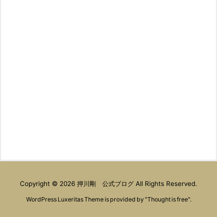
Copyright ©
2026
押川剛 公式ブログ
All Rights Reserved.
WordPress Luxeritas Theme is provided by "
Thought is free
".