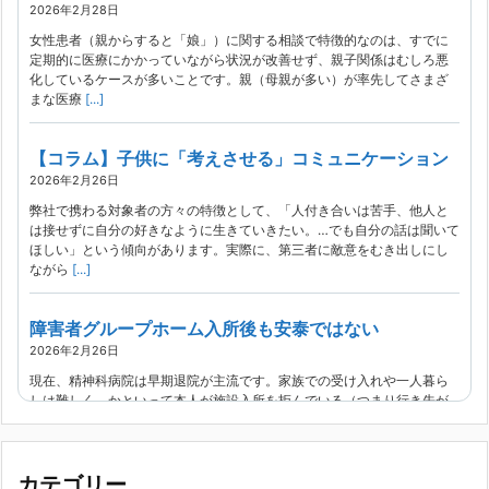
2026年2月28日
女性患者（親からすると「娘」）に関する相談で特徴的なのは、すでに
定期的に医療にかかっていながら状況が改善せず、親子関係はむしろ悪
化しているケースが多いことです。親（母親が多い）が率先してさまざ
まな医療
[...]
【コラム】子供に「考えさせる」コミュニケーション
2026年2月26日
弊社で携わる対象者の方々の特徴として、「人付き合いは苦手、他人と
は接せずに自分の好きなように生きていきたい。…でも自分の話は聞いて
ほしい」という傾向があります。実際に、第三者に敵意をむき出しにし
ながら
[...]
障害者グループホーム入所後も安泰ではない
2026年2月26日
現在、精神科病院は早期退院が主流です。家族での受け入れや一人暮ら
しは難しく、かといって本人が施設入所を拒んでいる（つまり行き先が
見つかっていない）ような場合でも、病院から退院を急かされ、家族が
困ってし
[...]
カテゴリー