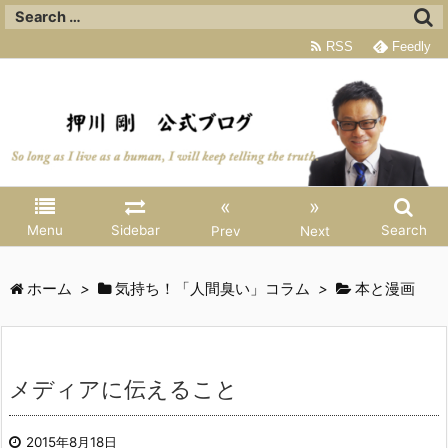
RSS
Feedly
«
»
Menu
Sidebar
Search
Prev
Next
ホーム
>
気持ち！「人間臭い」コラム
>
本と漫画
メディアに伝えること
2015年8月18日