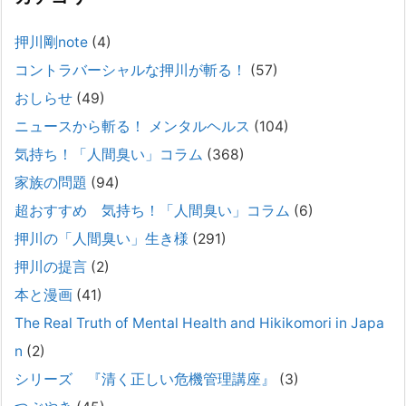
精神科から「退院できます」と言われた家族へ──退院
後の安全設計
押川剛note
(4)
2026年2月21日
コントラバーシャルな押川が斬る！
(57)
通常価格 2,980円 → 今だけ 1,480円（50％OFF）こちらのnoteは、
（株）トキワ精神保健事務所（所長：押川剛）が支援の現場で行なって
おしらせ
(49)
きた実務対応を、家族向けに整理しています。 続きをみ
[...]
ニュースから斬る！ メンタルヘルス
(104)
#042 精神疾患の子どもと健全なコミュニケーション
気持ち！「人間臭い」コラム
(368)
がとれない（母娘編）。
家族の問題
(94)
2025年8月17日
超おすすめ 気持ち！「人間臭い」コラム
(6)
弊社は、病識のない重篤な精神疾患を抱えるご家族からのご相談を受
け、長年にわたり精神科医療へのアクセスの仕方や問題解決に取り組ん
押川の「人間臭い」生き様
(291)
でまいりました。しかし現実には、精神疾患が疑われる当人に病識がな
押川の提言
(2)
い場合、家
[...]
本と漫画
(41)
#041 将来を案じる「きょうだい」必見②きょうだ
The Real Truth of Mental Health and Hikikomori in Japa
いに精神疾患が疑われる家族がいて、家族間トラブル
n
(2)
で困っている方へ
シリーズ 『清く正しい危機管理講座』
(3)
2025年8月11日
長年問題解決に至らない家族のパターンのうち、弊社の相談で多い事例