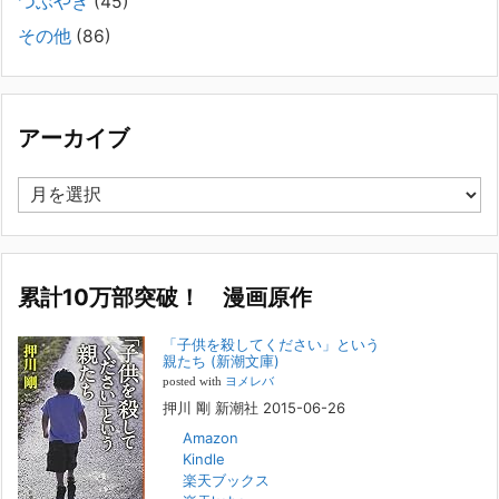
つぶやき
(45)
についてお話します。以下は、その典型的な背景・特徴です。家族の背
その他
(86)
景・特徴続きをみる
[...]
集英社オンラインのインタビューを受けました。「漫
画といえば集英社！」というく…
アーカイブ
2023年3月1日
集英社オンラインのインタビューを受けました。「漫画といえば集英
ア
社！」というくらいの大御所が、「子供を殺してくださいという親た
ー
ち」に興味を持ってくれたことは、漫画としても私個人としても大変な
カ
名誉です。h
[...]
イ
ブ
累計10万部突破！ 漫画原作
若年層の子供の問題
2022年8月26日
「子供を殺してください」という
『「子供を殺してください」という親たち』では、先月まで、10代の対
親たち (新潮文庫)
象者をテーマにした回、「ケース19 奴隷化する親たち」をお送りして
posted with
ヨメレバ
いました。こちらは、最終話をコミックバンチWebで読むことができま
押川 剛 新潮社 2015-06-26
す
[...]
Amazon
Kindle
FBS福岡放送『目撃者f』出演情報
楽天ブックス
2022年2月27日