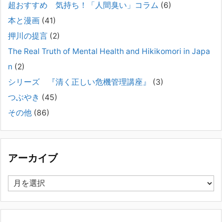
け、長年にわたり精神科医療へのアクセスの仕方や問題解決に取り組ん
超おすすめ 気持ち！「人間臭い」コラム
(6)
でまいりました。しかし現実には、精神疾患が疑われる当人に病識がな
本と漫画
(41)
い場合、家
[...]
押川の提言
(2)
#041 将来を案じる「きょうだい」必見②きょうだ
The Real Truth of Mental Health and Hikikomori in Japa
いに精神疾患が疑われる家族がいて、家族間トラブル
n
(2)
で困っている方へ
シリーズ 『清く正しい危機管理講座』
(3)
2025年8月11日
長年問題解決に至らない家族のパターンのうち、弊社の相談で多い事例
つぶやき
(45)
についてお話します。以下は、その典型的な背景・特徴です。家族の背
その他
(86)
景・特徴続きをみる
[...]
集英社オンラインのインタビューを受けました。「漫
画といえば集英社！」というく…
アーカイブ
2023年3月1日
集英社オンラインのインタビューを受けました。「漫画といえば集英
ア
社！」というくらいの大御所が、「子供を殺してくださいという親た
ー
ち」に興味を持ってくれたことは、漫画としても私個人としても大変な
カ
名誉です。h
[...]
イ