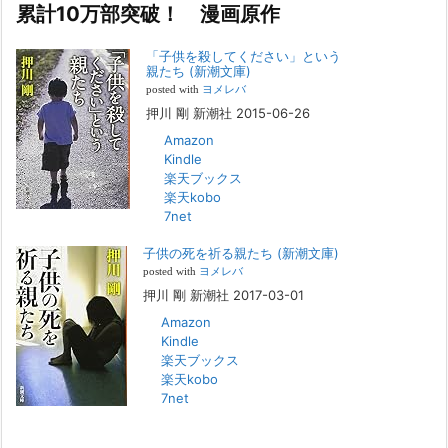
ブ
累計10万部突破！ 漫画原作
若年層の子供の問題
2022年8月26日
「子供を殺してください」という
『「子供を殺してください」という親たち』では、先月まで、10代の対
親たち (新潮文庫)
象者をテーマにした回、「ケース19 奴隷化する親たち」をお送りして
posted with
ヨメレバ
いました。こちらは、最終話をコミックバンチWebで読むことができま
押川 剛 新潮社 2015-06-26
す
[...]
Amazon
Kindle
FBS福岡放送『目撃者f』出演情報
楽天ブックス
2022年2月27日
楽天kobo
7net
本日（日曜）深夜1時25分～FBS福岡放送『目撃者f』で、（株）トキワ
精神保健事務所 所長 押川剛の活動を追ったドキュメンタリーが放送
子供の死を祈る親たち (新潮文庫)
されます。「俺がつなげてやる～コワモテ“説得屋”の生き様～」続きを
[...]
posted with
ヨメレバ
押川 剛 新潮社 2017-03-01
Amazon
人と“直接”向き合うことの価値
Kindle
2022年1月14日
楽天ブックス
2022年になりました。すでに言い尽くされていることではありますが、
楽天kobo
コロナ禍は、日々の生活や生き方そのものを考える機会となりました。
7net
「人に会う」こと一つをとっても、実はさして必要のなかった付き合い
や会
[...]