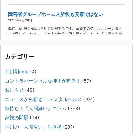
障害者グループホーム入所後も安泰ではない
2026年2月26日
現在、精神科病院は早期退院が主流です。家族での受け入れや一人暮ら
しは難しく、かといって本人が施設入所を拒んでいる（つまり行き先が
見つかっていない）ような場合でも、病院から退院を急かされ、家族が
困ってし
[...]
カテゴリー
精神科から「退院できます」と言われた家族へ──退院
後の安全設計
押川剛note
(4)
2026年2月21日
コントラバーシャルな押川が斬る！
(57)
通常価格 2,980円 → 今だけ 1,480円（50％OFF）こちらのnoteは、
（株）トキワ精神保健事務所（所長：押川剛）が支援の現場で行なって
おしらせ
(49)
きた実務対応を、家族向けに整理しています。 続きをみ
[...]
ニュースから斬る！ メンタルヘルス
(104)
#042 精神疾患の子どもと健全なコミュニケーション
気持ち！「人間臭い」コラム
(368)
がとれない（母娘編）。
家族の問題
(94)
2025年8月17日
押川の「人間臭い」生き様
(291)
弊社は、病識のない重篤な精神疾患を抱えるご家族からのご相談を受