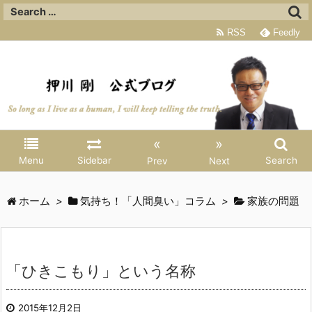
RSS
Feedly
«
»
Menu
Sidebar
Search
Prev
Next
ホーム
>
気持ち！「人間臭い」コラム
>
家族の問題
「ひきこもり」という名称
2015年12月2日