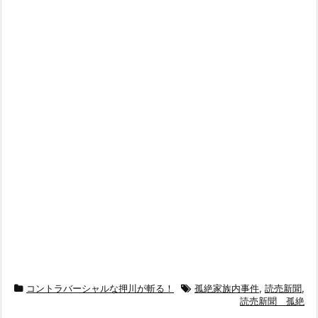
コントラバーシャルな押川が斬る！
孤絶家族内事件
,
読売新聞
,
読売新聞 孤絶