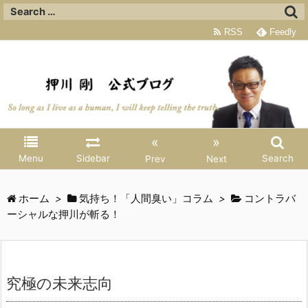
RSS
Feedly
«
»
Menu
Sidebar
Search
Prev
Next
ホーム
>
気持ち！「人間臭い」コラム
>
コントラバ
ーシャルな押川が斬る！
究極の未来志向