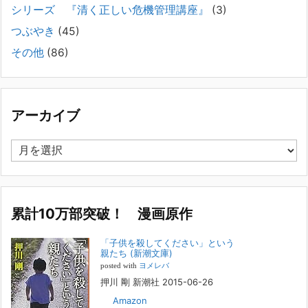
シリーズ 『清く正しい危機管理講座』
(3)
2025年8月11日
長年問題解決に至らない家族のパターンのうち、弊社の相談で多い事例
つぶやき
(45)
についてお話します。以下は、その典型的な背景・特徴です。家族の背
その他
(86)
景・特徴続きをみる
[...]
集英社オンラインのインタビューを受けました。「漫
画といえば集英社！」というく…
アーカイブ
2023年3月1日
集英社オンラインのインタビューを受けました。「漫画といえば集英
ア
社！」というくらいの大御所が、「子供を殺してくださいという親た
ー
ち」に興味を持ってくれたことは、漫画としても私個人としても大変な
カ
名誉です。h
[...]
イ
ブ
累計10万部突破！ 漫画原作
若年層の子供の問題
2022年8月26日
「子供を殺してください」という
『「子供を殺してください」という親たち』では、先月まで、10代の対
親たち (新潮文庫)
象者をテーマにした回、「ケース19 奴隷化する親たち」をお送りして
posted with
ヨメレバ
いました。こちらは、最終話をコミックバンチWebで読むことができま
押川 剛 新潮社 2015-06-26
す
[...]
Amazon