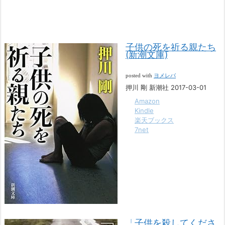
子供の死を祈る親たち
(新潮文庫)
posted with
ヨメレバ
押川 剛 新潮社 2017-03-01
Amazon
Kindle
楽天ブックス
7net
「子供を殺してくださ