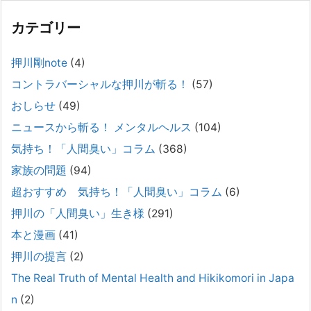
カテゴリー
精神科から「退院できます」と言われた家族へ──退院
後の安全設計
押川剛note
(4)
2026年2月21日
コントラバーシャルな押川が斬る！
(57)
通常価格 2,980円 → 今だけ 1,480円（50％OFF）こちらのnoteは、
（株）トキワ精神保健事務所（所長：押川剛）が支援の現場で行なって
おしらせ
(49)
きた実務対応を、家族向けに整理しています。 続きをみ
[...]
ニュースから斬る！ メンタルヘルス
(104)
#042 精神疾患の子どもと健全なコミュニケーション
気持ち！「人間臭い」コラム
(368)
がとれない（母娘編）。
家族の問題
(94)
2025年8月17日
超おすすめ 気持ち！「人間臭い」コラム
(6)
弊社は、病識のない重篤な精神疾患を抱えるご家族からのご相談を受
け、長年にわたり精神科医療へのアクセスの仕方や問題解決に取り組ん
押川の「人間臭い」生き様
(291)
でまいりました。しかし現実には、精神疾患が疑われる当人に病識がな
本と漫画
(41)
い場合、家
[...]
押川の提言
(2)
#041 将来を案じる「きょうだい」必見②きょうだ
The Real Truth of Mental Health and Hikikomori in Japa
いに精神疾患が疑われる家族がいて、家族間トラブル
n
(2)
で困っている方へ