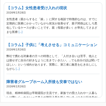
【コラム】女性患者受け入れの現状
2026年2月28日
女性患者（親からすると「娘」）に関する相談で特徴的なのは、すでに
定期的に医療にかかっていながら状況が改善せず、親子関係はむしろ悪
化しているケースが多いことです。親（母親が多い）が率先してさまざ
まな医療
[...]
【コラム】子供に「考えさせる」コミュニケーション
2026年2月26日
弊社で携わる対象者の方々の特徴として、「人付き合いは苦手、他人と
は接せずに自分の好きなように生きていきたい。…でも自分の話は聞いて
ほしい」という傾向があります。実際に、第三者に敵意をむき出しにし
ながら
[...]
障害者グループホーム入所後も安泰ではない
2026年2月26日
現在、精神科病院は早期退院が主流です。家族での受け入れや一人暮ら
しは難しく、かといって本人が施設入所を拒んでいる（つまり行き先が
見つかっていない）ような場合でも、病院から退院を急かされ、家族が
困ってし
[...]