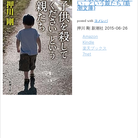
い」という親たち (新
潮文庫)
posted with
ヨメレバ
押川 剛 新潮社 2015-06-26
Amazon
Kindle
楽天ブックス
7net