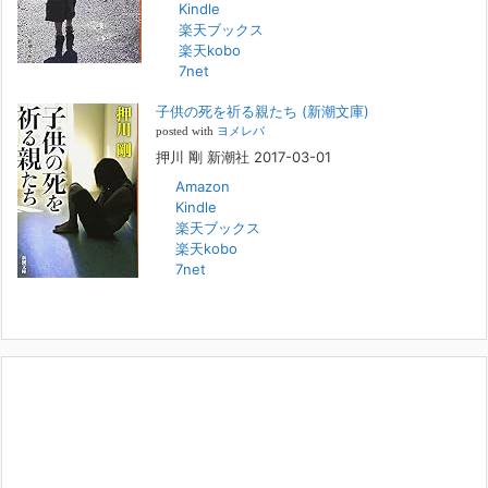
Kindle
FBS福岡放送『目撃者f』出演情報
楽天ブックス
2022年2月27日
楽天kobo
7net
本日（日曜）深夜1時25分～FBS福岡放送『目撃者f』で、（株）トキワ
精神保健事務所 所長 押川剛の活動を追ったドキュメンタリーが放送
子供の死を祈る親たち (新潮文庫)
されます。「俺がつなげてやる～コワモテ“説得屋”の生き様～」続きを
[...]
posted with
ヨメレバ
押川 剛 新潮社 2017-03-01
Amazon
人と“直接”向き合うことの価値
Kindle
2022年1月14日
楽天ブックス
2022年になりました。すでに言い尽くされていることではありますが、
楽天kobo
コロナ禍は、日々の生活や生き方そのものを考える機会となりました。
7net
「人に会う」こと一つをとっても、実はさして必要のなかった付き合い
や会
[...]