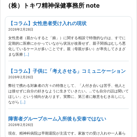
（株）トキワ精神保健事務所 note
【コラム】女性患者受け入れの現状
2026年2月28日
女性患者（親からすると「娘」）に関する相談で特徴的なのは、すでに
定期的に医療にかかっていながら状況が改善せず、親子関係はむしろ悪
化しているケースが多いことです。親（母親が多い）が率先してさまざ
まな医療
[...]
【コラム】子供に「考えさせる」コミュニケーション
2026年2月26日
弊社で携わる対象者の方々の特徴として、「人付き合いは苦手、他人と
は接せずに自分の好きなように生きていきたい。…でも自分の話は聞いて
ほしい」という傾向があります。実際に、第三者に敵意をむき出しにし
ながら
[...]
障害者グループホーム入所後も安泰ではない
2026年2月26日
現在、精神科病院は早期退院が主流です。家族での受け入れや一人暮ら