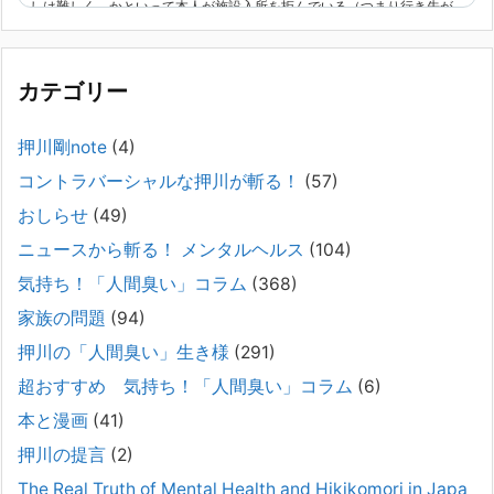
しは難しく、かといって本人が施設入所を拒んでいる（つまり行き先が
見つかっていない）ような場合でも、病院から退院を急かされ、家族が
困ってし
[...]
カテゴリー
精神科から「退院できます」と言われた家族へ──退院
後の安全設計
押川剛note
(4)
2026年2月21日
コントラバーシャルな押川が斬る！
(57)
通常価格 2,980円 → 今だけ 1,480円（50％OFF）こちらのnoteは、
（株）トキワ精神保健事務所（所長：押川剛）が支援の現場で行なって
おしらせ
(49)
きた実務対応を、家族向けに整理しています。 続きをみ
[...]
ニュースから斬る！ メンタルヘルス
(104)
#042 精神疾患の子どもと健全なコミュニケーション
気持ち！「人間臭い」コラム
(368)
がとれない（母娘編）。
家族の問題
(94)
2025年8月17日
押川の「人間臭い」生き様
(291)
弊社は、病識のない重篤な精神疾患を抱えるご家族からのご相談を受
け、長年にわたり精神科医療へのアクセスの仕方や問題解決に取り組ん
超おすすめ 気持ち！「人間臭い」コラム
(6)
でまいりました。しかし現実には、精神疾患が疑われる当人に病識がな
本と漫画
(41)
い場合、家
[...]
押川の提言
(2)
#041 将来を案じる「きょうだい」必見②きょうだ
The Real Truth of Mental Health and Hikikomori in Japa