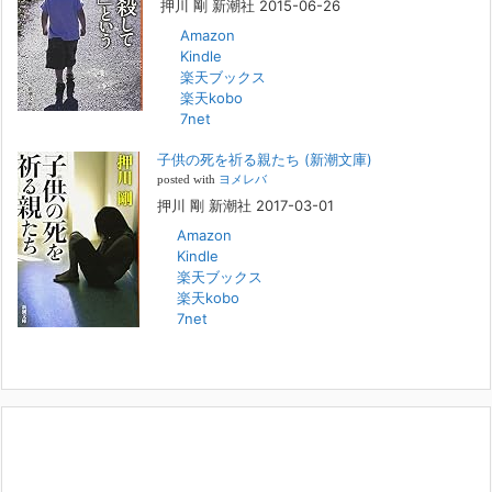
押川 剛 新潮社 2015-06-26
す
[...]
Amazon
Kindle
FBS福岡放送『目撃者f』出演情報
楽天ブックス
2022年2月27日
楽天kobo
7net
本日（日曜）深夜1時25分～FBS福岡放送『目撃者f』で、（株）トキワ
精神保健事務所 所長 押川剛の活動を追ったドキュメンタリーが放送
子供の死を祈る親たち (新潮文庫)
されます。「俺がつなげてやる～コワモテ“説得屋”の生き様～」続きを
[...]
posted with
ヨメレバ
押川 剛 新潮社 2017-03-01
Amazon
人と“直接”向き合うことの価値
Kindle
2022年1月14日
楽天ブックス
2022年になりました。すでに言い尽くされていることではありますが、
楽天kobo
コロナ禍は、日々の生活や生き方そのものを考える機会となりました。
7net
「人に会う」こと一つをとっても、実はさして必要のなかった付き合い
や会
[...]