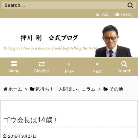
RSS
Feedly
«
»
Menu
Sidebar
Search
Prev
Next
ホーム
>
気持ち！「人間臭い」コラム
>
その他
ゴウ会長は14歳！
2019年9月27日