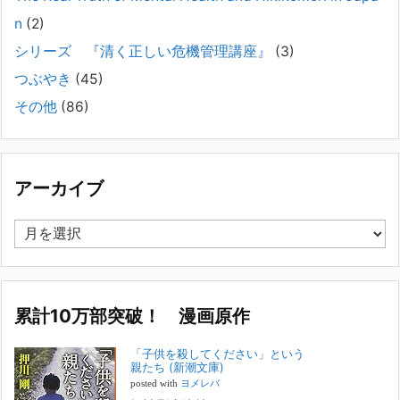
いに精神疾患が疑われる家族がいて、家族間トラブル
n
(2)
で困っている方へ
シリーズ 『清く正しい危機管理講座』
(3)
2025年8月11日
長年問題解決に至らない家族のパターンのうち、弊社の相談で多い事例
つぶやき
(45)
についてお話します。以下は、その典型的な背景・特徴です。家族の背
その他
(86)
景・特徴続きをみる
[...]
集英社オンラインのインタビューを受けました。「漫
画といえば集英社！」というく…
アーカイブ
2023年3月1日
集英社オンラインのインタビューを受けました。「漫画といえば集英
ア
社！」というくらいの大御所が、「子供を殺してくださいという親た
ー
ち」に興味を持ってくれたことは、漫画としても私個人としても大変な
カ
名誉です。h
[...]
イ
ブ
累計10万部突破！ 漫画原作
若年層の子供の問題
2022年8月26日
「子供を殺してください」という
『「子供を殺してください」という親たち』では、先月まで、10代の対
親たち (新潮文庫)
象者をテーマにした回、「ケース19 奴隷化する親たち」をお送りして
posted with
ヨメレバ
いました。こちらは、最終話をコミックバンチWebで読むことができま