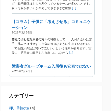
ず、親子関係はむしろ悪化しているケースが多いことです。
親（母親が多い）が率先してさまざまな医療
[...]
【コラム】子供に「考えさせる」コミュニケ
ーション
2026年2月26日
弊社で携わる対象者の方々の特徴として、「人付き合いは苦
手、他人とは接せずに自分の好きなように生きていきたい。
…でも自分の話は聞いてほしい」という傾向があります。実
際に、第三者に敵意をむき出しにしながら
[...]
障害者グループホーム入所後も安泰ではない
2026年2月26日
現在、精神科病院は早期退院が主流です。家族での受け入れ
や一人暮らしは難しく、かといって本人が施設入所を拒んで
いる（つまり行き先が見つかっていない）ような場合でも、
病院から退院を急かされ、家族が困ってし
[...]
カテゴリー
精神科から「退院できます」と言われた家族
押川剛note
(4)
へ──退院後の安全設計