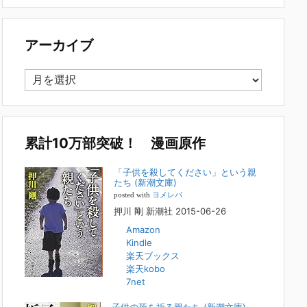
で多い事例についてお話します。以下は、その典型的な背
景・特徴です。家族の背景・特徴続きをみる
[...]
アーカイブ
集英社オンラインのインタビューを受けまし
た。「漫画といえば集英社！」というく…
ア
2023年3月1日
ー
集英社オンラインのインタビューを受けました。「漫画とい
カ
えば集英社！」というくらいの大御所が、「子供を殺してく
イ
ださいという親たち」に興味を持ってくれたことは、漫画と
しても私個人としても大変な名誉です。h
[...]
ブ
累計10万部突破！ 漫画原作
若年層の子供の問題
「子供を殺してください」という親
たち (新潮文庫)
2022年8月26日
posted with
ヨメレバ
『「子供を殺してください」という親たち』では、先月ま
押川 剛 新潮社 2015-06-26
で、10代の対象者をテーマにした回、「ケース19 奴隷化
Amazon
する親たち」をお送りしていました。こちらは、最終話をコ
Kindle
ミックバンチWebで読むことができます
[...]
楽天ブックス
楽天kobo
FBS福岡放送『目撃者f』出演情報
7net
2022年2月27日