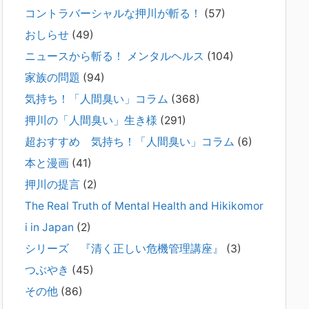
コントラバーシャルな押川が斬る！
(57)
2026年2月21日
通常価格 2,980円 → 今だけ 1,480円（50％OFF）こちらのn
おしらせ
(49)
oteは、（株）トキワ精神保健事務所（所長：押川剛）が支
ニュースから斬る！ メンタルヘルス
(104)
援の現場で行なってきた実務対応を、家族向けに整理してい
ます。 続きをみ
[...]
家族の問題
(94)
気持ち！「人間臭い」コラム
(368)
#042 精神疾患の子どもと健全なコミュニ
押川の「人間臭い」生き様
(291)
ケーションがとれない（母娘編）。
2025年8月17日
超おすすめ 気持ち！「人間臭い」コラム
(6)
弊社は、病識のない重篤な精神疾患を抱えるご家族からのご
本と漫画
(41)
相談を受け、長年にわたり精神科医療へのアクセスの仕方や
問題解決に取り組んでまいりました。しかし現実には、精神
押川の提言
(2)
疾患が疑われる当人に病識がない場合、家
[...]
The Real Truth of Mental Health and Hikikomor
i in Japan
(2)
#041 将来を案じる「きょうだい」必見②
きょうだいに精神疾患が疑われる家族がい
シリーズ 『清く正しい危機管理講座』
(3)
て、家族間トラブルで困っている方へ
つぶやき
(45)
2025年8月11日
その他
(86)
長年問題解決に至らない家族のパターンのうち、弊社の相談