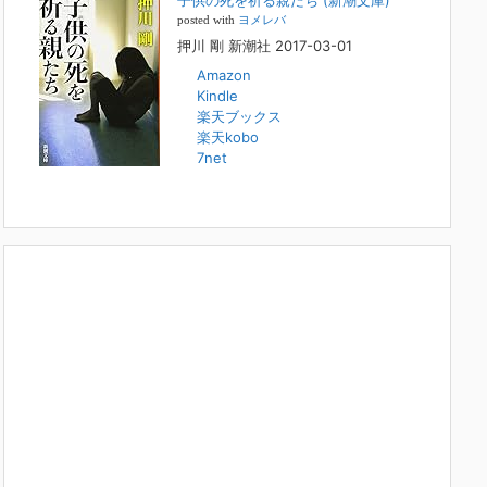
子供の死を祈る親たち (新潮文庫)
本日（日曜）深夜1時25分～FBS福岡放送『目撃者f』で、
posted with
ヨメレバ
（株）トキワ精神保健事務所 所長 押川剛の活動を追った
押川 剛 新潮社 2017-03-01
ドキュメンタリーが放送されます。「俺がつなげてやる～コ
ワモテ“説得屋”の生き様～」続きを
[...]
Amazon
Kindle
楽天ブックス
人と“直接”向き合うことの価値
楽天kobo
2022年1月14日
7net
2022年になりました。すでに言い尽くされていることでは
ありますが、コロナ禍は、日々の生活や生き方そのものを考
える機会となりました。「人に会う」こと一つをとっても、
実はさして必要のなかった付き合いや会
[...]