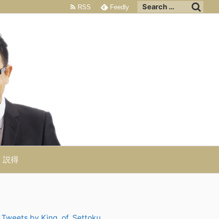
RSS
Feedly
説得
Tweets by King_of_Settoku