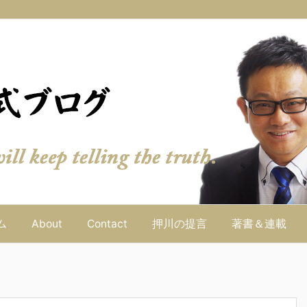
ム
About
Contact
押川の提言
著書＆連載