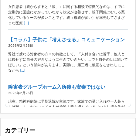
女性患者（親からすると「娘」）に関する相談で特徴的なのは、すでに
定期的に医療にかかっていながら状況が改善せず、親子関係はむしろ悪
化しているケースが多いことです。親（母親が多い）が率先してさまざ
まな医療
[...]
【コラム】子供に「考えさせる」コミュニケーション
2026年2月26日
弊社で携わる対象者の方々の特徴として、「人付き合いは苦手、他人と
は接せずに自分の好きなように生きていきたい。…でも自分の話は聞いて
ほしい」という傾向があります。実際に、第三者に敵意をむき出しにし
ながら
[...]
障害者グループホーム入所後も安泰ではない
2026年2月26日
現在、精神科病院は早期退院が主流です。家族での受け入れや一人暮ら
しは難しく、かといって本人が施設入所を拒んでいる（つまり行き先が
見つかっていない）ような場合でも、病院から退院を急かされ、家族が
困ってし
[...]
カテゴリー
精神科から「退院できます」と言われた家族へ──退院