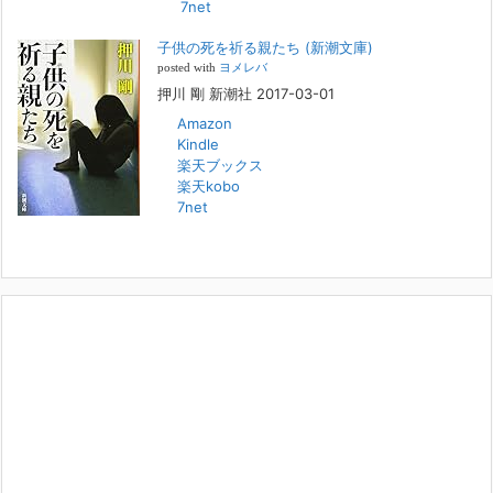
7net
本日（日曜）深夜1時25分～FBS福岡放送『目撃者f』で、（株）トキワ
精神保健事務所 所長 押川剛の活動を追ったドキュメンタリーが放送
子供の死を祈る親たち (新潮文庫)
されます。「俺がつなげてやる～コワモテ“説得屋”の生き様～」続きを
[...]
posted with
ヨメレバ
押川 剛 新潮社 2017-03-01
Amazon
人と“直接”向き合うことの価値
Kindle
2022年1月14日
楽天ブックス
2022年になりました。すでに言い尽くされていることではありますが、
楽天kobo
コロナ禍は、日々の生活や生き方そのものを考える機会となりました。
7net
「人に会う」こと一つをとっても、実はさして必要のなかった付き合い
や会
[...]