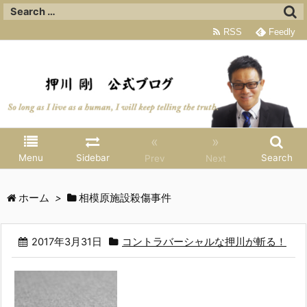
RSS
Feedly
«
»
Menu
Sidebar
Search
Prev
Next
ホーム
>
相模原施設殺傷事件
2017年3月31日
コントラバーシャルな押川が斬る！