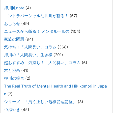
後の安全設計
押川剛note
(4)
2026年2月21日
コントラバーシャルな押川が斬る！
(57)
通常価格 2,980円 → 今だけ 1,480円（50％OFF）こちらのnoteは、
（株）トキワ精神保健事務所（所長：押川剛）が支援の現場で行なって
おしらせ
(49)
きた実務対応を、家族向けに整理しています。 続きをみ
[...]
ニュースから斬る！ メンタルヘルス
(104)
#042 精神疾患の子どもと健全なコミュニケーション
家族の問題
(94)
がとれない（母娘編）。
気持ち！「人間臭い」コラム
(368)
2025年8月17日
押川の「人間臭い」生き様
(291)
弊社は、病識のない重篤な精神疾患を抱えるご家族からのご相談を受
け、長年にわたり精神科医療へのアクセスの仕方や問題解決に取り組ん
超おすすめ 気持ち！「人間臭い」コラム
(6)
でまいりました。しかし現実には、精神疾患が疑われる当人に病識がな
本と漫画
(41)
い場合、家
[...]
押川の提言
(2)
#041 将来を案じる「きょうだい」必見②きょうだ
The Real Truth of Mental Health and Hikikomori in Japa
いに精神疾患が疑われる家族がいて、家族間トラブル
n
(2)
で困っている方へ
シリーズ 『清く正しい危機管理講座』
(3)
2025年8月11日
長年問題解決に至らない家族のパターンのうち、弊社の相談で多い事例
つぶやき
(45)