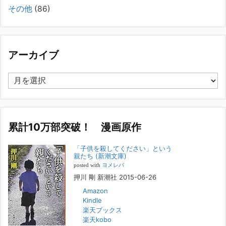
についてお話します。以下は、その典型的な背景・特徴です。家族の背
その他
(86)
景・特徴続きをみる
[...]
集英社オンラインのインタビューを受けました。「漫
画といえば集英社！」というく…
アーカイブ
2023年3月1日
集英社オンラインのインタビューを受けました。「漫画といえば集英
ア
社！」というくらいの大御所が、「子供を殺してくださいという親た
ー
ち」に興味を持ってくれたことは、漫画としても私個人としても大変な
カ
名誉です。h
[...]
イ
ブ
累計10万部突破！ 漫画原作
若年層の子供の問題
2022年8月26日
「子供を殺してください」という
『「子供を殺してください」という親たち』では、先月まで、10代の対
親たち (新潮文庫)
象者をテーマにした回、「ケース19 奴隷化する親たち」をお送りして
posted with
ヨメレバ
いました。こちらは、最終話をコミックバンチWebで読むことができま
押川 剛 新潮社 2015-06-26
す
[...]
Amazon
Kindle
FBS福岡放送『目撃者f』出演情報
楽天ブックス
2022年2月27日
楽天kobo