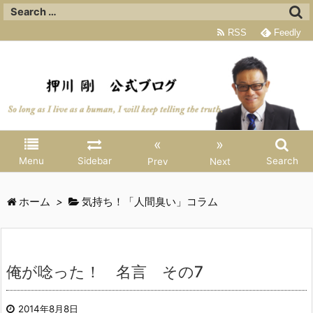
RSS
Feedly
«
»
Menu
Sidebar
Search
Prev
Next
ホーム
>
気持ち！「人間臭い」コラム
俺が唸った！ 名言 その7
2014年8月8日