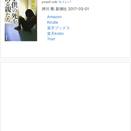
[...]
posted with
ヨメレバ
押川 剛 新潮社 2017-03-01
Amazon
人と“直接”向き合うことの価値
Kindle
2022年1月14日
楽天ブックス
2022年になりました。すでに言い尽くされていることではありますが、
楽天kobo
コロナ禍は、日々の生活や生き方そのものを考える機会となりました。
7net
「人に会う」こと一つをとっても、実はさして必要のなかった付き合い
や会
[...]