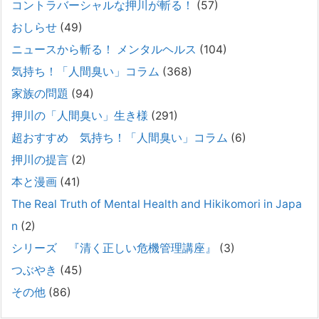
コントラバーシャルな押川が斬る！
(57)
通常価格 2,980円 → 今だけ 1,480円（50％OFF）こちらのnoteは、
（株）トキワ精神保健事務所（所長：押川剛）が支援の現場で行なって
おしらせ
(49)
きた実務対応を、家族向けに整理しています。 続きをみ
[...]
ニュースから斬る！ メンタルヘルス
(104)
#042 精神疾患の子どもと健全なコミュニケーション
気持ち！「人間臭い」コラム
(368)
がとれない（母娘編）。
家族の問題
(94)
2025年8月17日
押川の「人間臭い」生き様
(291)
弊社は、病識のない重篤な精神疾患を抱えるご家族からのご相談を受
け、長年にわたり精神科医療へのアクセスの仕方や問題解決に取り組ん
超おすすめ 気持ち！「人間臭い」コラム
(6)
でまいりました。しかし現実には、精神疾患が疑われる当人に病識がな
押川の提言
(2)
い場合、家
[...]
本と漫画
(41)
#041 将来を案じる「きょうだい」必見②きょうだ
The Real Truth of Mental Health and Hikikomori in Japa
いに精神疾患が疑われる家族がいて、家族間トラブル
n
(2)
で困っている方へ
シリーズ 『清く正しい危機管理講座』
(3)
2025年8月11日
長年問題解決に至らない家族のパターンのうち、弊社の相談で多い事例
つぶやき
(45)
についてお話します。以下は、その典型的な背景・特徴です。家族の背
その他
(86)
景・特徴続きをみる
[...]