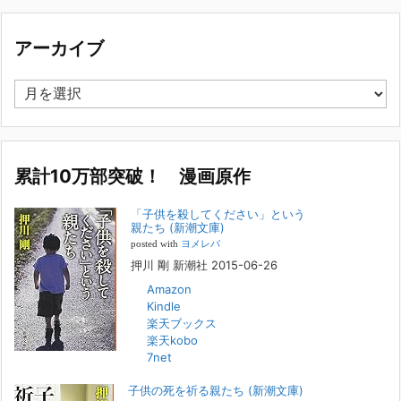
集英社オンラインのインタビューを受けました。「漫
画といえば集英社！」というく…
アーカイブ
2023年3月1日
集英社オンラインのインタビューを受けました。「漫画といえば集英
ア
社！」というくらいの大御所が、「子供を殺してくださいという親た
ー
ち」に興味を持ってくれたことは、漫画としても私個人としても大変な
カ
名誉です。h
[...]
イ
ブ
累計10万部突破！ 漫画原作
若年層の子供の問題
2022年8月26日
「子供を殺してください」という
『「子供を殺してください」という親たち』では、先月まで、10代の対
親たち (新潮文庫)
象者をテーマにした回、「ケース19 奴隷化する親たち」をお送りして
posted with
ヨメレバ
いました。こちらは、最終話をコミックバンチWebで読むことができま
押川 剛 新潮社 2015-06-26
す
[...]
Amazon
Kindle
FBS福岡放送『目撃者f』出演情報
楽天ブックス
2022年2月27日
楽天kobo
7net
本日（日曜）深夜1時25分～FBS福岡放送『目撃者f』で、（株）トキワ
精神保健事務所 所長 押川剛の活動を追ったドキュメンタリーが放送
子供の死を祈る親たち (新潮文庫)
されます。「俺がつなげてやる～コワモテ“説得屋”の生き様～」続きを