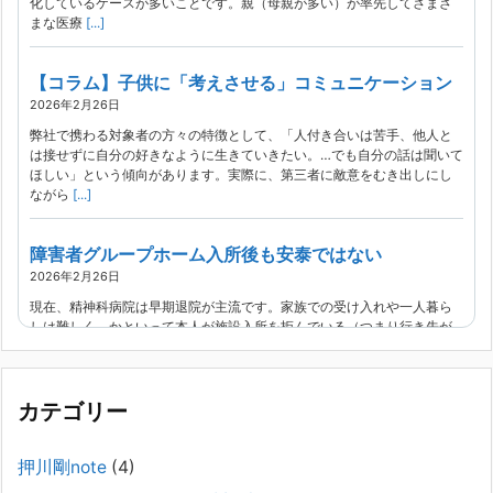
化しているケースが多いことです。親（母親が多い）が率先してさまざ
まな医療
[...]
【コラム】子供に「考えさせる」コミュニケーション
2026年2月26日
弊社で携わる対象者の方々の特徴として、「人付き合いは苦手、他人と
は接せずに自分の好きなように生きていきたい。…でも自分の話は聞いて
ほしい」という傾向があります。実際に、第三者に敵意をむき出しにし
ながら
[...]
障害者グループホーム入所後も安泰ではない
2026年2月26日
現在、精神科病院は早期退院が主流です。家族での受け入れや一人暮ら
しは難しく、かといって本人が施設入所を拒んでいる（つまり行き先が
見つかっていない）ような場合でも、病院から退院を急かされ、家族が
困ってし
[...]
カテゴリー
精神科から「退院できます」と言われた家族へ──退院
後の安全設計
押川剛note
(4)
2026年2月21日