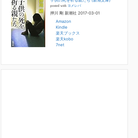
子供の死を祈る親たち (新潮文庫)
本日（日曜）深夜1時25分～FBS福岡放送『目撃者f』で、
posted with
ヨメレバ
（株）トキワ精神保健事務所 所長 押川剛の活動を追った
押川 剛 新潮社 2017-03-01
ドキュメンタリーが放送されます。「俺がつなげてやる～コ
ワモテ“説得屋”の生き様～」続きを
[...]
Amazon
Kindle
楽天ブックス
人と“直接”向き合うことの価値
楽天kobo
2022年1月14日
7net
2022年になりました。すでに言い尽くされていることでは
ありますが、コロナ禍は、日々の生活や生き方そのものを考
える機会となりました。「人に会う」こと一つをとっても、
実はさして必要のなかった付き合いや会
[...]