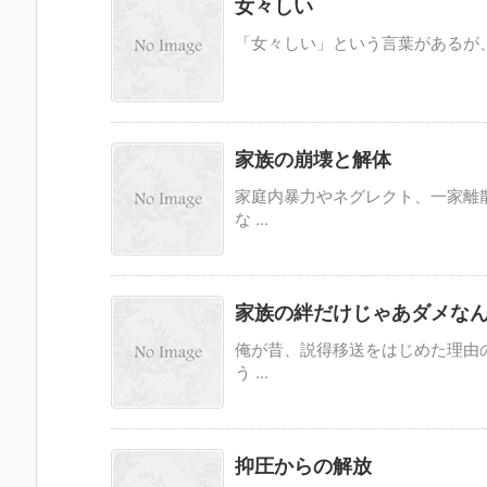
女々しい
「女々しい」という言葉があるが、 
家族の崩壊と解体
家庭内暴力やネグレクト、一家離
な ...
家族の絆だけじゃあダメな
俺が昔、説得移送をはじめた理由
う ...
抑圧からの解放