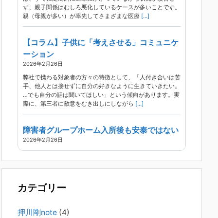
ず、親子関係はむしろ悪化しているケースが多いことです。
親（母親が多い）が率先してさまざまな医療
[...]
【コラム】子供に「考えさせる」コミュニケ
ーション
2026年2月26日
弊社で携わる対象者の方々の特徴として、「人付き合いは苦
手、他人とは接せずに自分の好きなように生きていきたい。
…でも自分の話は聞いてほしい」という傾向があります。実
際に、第三者に敵意をむき出しにしながら
[...]
障害者グループホーム入所後も安泰ではない
2026年2月26日
現在、精神科病院は早期退院が主流です。家族での受け入れ
や一人暮らしは難しく、かといって本人が施設入所を拒んで
いる（つまり行き先が見つかっていない）ような場合でも、
病院から退院を急かされ、家族が困ってし
[...]
カテゴリー
精神科から「退院できます」と言われた家族
押川剛note
(4)
へ──退院後の安全設計