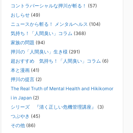
コントラバーシャルな押川が斬る！
(57)
2026年2月21日
通常価格 2,980円 → 今だけ 1,480円（50％OFF）こちらのn
おしらせ
(49)
oteは、（株）トキワ精神保健事務所（所長：押川剛）が支
ニュースから斬る！ メンタルヘルス
(104)
援の現場で行なってきた実務対応を、家族向けに整理してい
ます。 続きをみ
[...]
気持ち！「人間臭い」コラム
(368)
家族の問題
(94)
#042 精神疾患の子どもと健全なコミュニ
押川の「人間臭い」生き様
(291)
ケーションがとれない（母娘編）。
2025年8月17日
超おすすめ 気持ち！「人間臭い」コラム
(6)
弊社は、病識のない重篤な精神疾患を抱えるご家族からのご
本と漫画
(41)
相談を受け、長年にわたり精神科医療へのアクセスの仕方や
問題解決に取り組んでまいりました。しかし現実には、精神
押川の提言
(2)
疾患が疑われる当人に病識がない場合、家
[...]
The Real Truth of Mental Health and Hikikomor
i in Japan
(2)
#041 将来を案じる「きょうだい」必見②
きょうだいに精神疾患が疑われる家族がい
シリーズ 『清く正しい危機管理講座』
(3)
て、家族間トラブルで困っている方へ
つぶやき
(45)
2025年8月11日
その他
(86)
長年問題解決に至らない家族のパターンのうち、弊社の相談