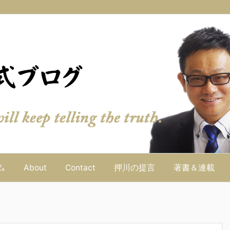
ム
About
Contact
押川の提言
著書＆連載