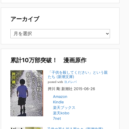
で多い事例についてお話します。以下は、その典型的な背
景・特徴です。家族の背景・特徴続きをみる
[...]
アーカイブ
集英社オンラインのインタビューを受けまし
た。「漫画といえば集英社！」というく…
ア
2023年3月1日
ー
集英社オンラインのインタビューを受けました。「漫画とい
カ
えば集英社！」というくらいの大御所が、「子供を殺してく
イ
ださいという親たち」に興味を持ってくれたことは、漫画と
しても私個人としても大変な名誉です。h
[...]
ブ
累計10万部突破！ 漫画原作
若年層の子供の問題
「子供を殺してください」という親
たち (新潮文庫)
2022年8月26日
posted with
ヨメレバ
『「子供を殺してください」という親たち』では、先月ま
押川 剛 新潮社 2015-06-26
で、10代の対象者をテーマにした回、「ケース19 奴隷化
Amazon
する親たち」をお送りしていました。こちらは、最終話をコ
Kindle
ミックバンチWebで読むことができます
[...]
楽天ブックス
楽天kobo
FBS福岡放送『目撃者f』出演情報
7net
2022年2月27日