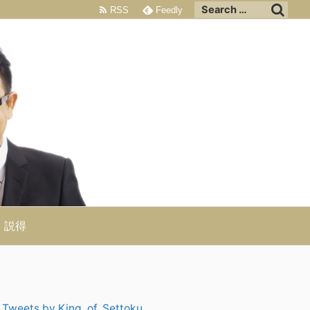
RSS
Feedly
説得
Tweets by King_of_Settoku