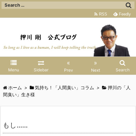
RSS
Feedly
«
»
Menu
Sidebar
Search
Prev
Next
ホーム
>
気持ち！「人間臭い」コラム
>
押川の「人
間臭い」生き様
もし……