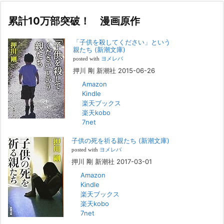
イ
ブ
累計10万部突破！ 漫画原作
若年層の子供の問題
2022年8月26日
「子供を殺してください」という
『「子供を殺してください」という親たち』では、先月まで、10代の対
親たち (新潮文庫)
象者をテーマにした回、「ケース19 奴隷化する親たち」をお送りして
posted with
ヨメレバ
いました。こちらは、最終話をコミックバンチWebで読むことができま
押川 剛 新潮社 2015-06-26
す
[...]
Amazon
Kindle
FBS福岡放送『目撃者f』出演情報
楽天ブックス
2022年2月27日
楽天kobo
7net
本日（日曜）深夜1時25分～FBS福岡放送『目撃者f』で、（株）トキワ
精神保健事務所 所長 押川剛の活動を追ったドキュメンタリーが放送
子供の死を祈る親たち (新潮文庫)
されます。「俺がつなげてやる～コワモテ“説得屋”の生き様～」続きを
[...]
posted with
ヨメレバ
押川 剛 新潮社 2017-03-01
Amazon
人と“直接”向き合うことの価値
Kindle
2022年1月14日
楽天ブックス
2022年になりました。すでに言い尽くされていることではありますが、
楽天kobo
コロナ禍は、日々の生活や生き方そのものを考える機会となりました。
7net
「人に会う」こと一つをとっても、実はさして必要のなかった付き合い