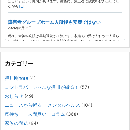
ほしい」という傾向があります。実際に、第三者に敵意をむき出しにし
ながら
[...]
障害者グループホーム入所後も安泰ではない
2026年2月26日
現在、精神科病院は早期退院が主流です。家族での受け入れや一人暮ら
しは難しく、かといって本人が施設入所を拒んでいる（つまり行き先が
見つかっていない）ような場合でも、病院から退院を急かされ、家族が
困ってし
[...]
カテゴリー
精神科から「退院できます」と言われた家族へ──退院
後の安全設計
押川剛note
(4)
2026年2月21日
コントラバーシャルな押川が斬る！
(57)
通常価格 2,980円 → 今だけ 1,480円（50％OFF）こちらのnoteは、
（株）トキワ精神保健事務所（所長：押川剛）が支援の現場で行なって
おしらせ
(49)
きた実務対応を、家族向けに整理しています。 続きをみ
[...]
ニュースから斬る！ メンタルヘルス
(104)
#042 精神疾患の子どもと健全なコミュニケーション
気持ち！「人間臭い」コラム
(368)
がとれない（母娘編）。
家族の問題
(94)
2025年8月17日