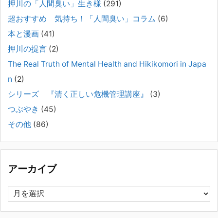
押川の「人間臭い」生き様
(291)
弊社は、病識のない重篤な精神疾患を抱えるご家族からのご相談を受
け、長年にわたり精神科医療へのアクセスの仕方や問題解決に取り組ん
超おすすめ 気持ち！「人間臭い」コラム
(6)
でまいりました。しかし現実には、精神疾患が疑われる当人に病識がな
本と漫画
(41)
い場合、家
[...]
押川の提言
(2)
#041 将来を案じる「きょうだい」必見②きょうだ
The Real Truth of Mental Health and Hikikomori in Japa
いに精神疾患が疑われる家族がいて、家族間トラブル
n
(2)
で困っている方へ
シリーズ 『清く正しい危機管理講座』
(3)
2025年8月11日
長年問題解決に至らない家族のパターンのうち、弊社の相談で多い事例
つぶやき
(45)
についてお話します。以下は、その典型的な背景・特徴です。家族の背
その他
(86)
景・特徴続きをみる
[...]
集英社オンラインのインタビューを受けました。「漫
画といえば集英社！」というく…
アーカイブ
2023年3月1日
集英社オンラインのインタビューを受けました。「漫画といえば集英
ア
社！」というくらいの大御所が、「子供を殺してくださいという親た
ー
ち」に興味を持ってくれたことは、漫画としても私個人としても大変な
カ
名誉です。h
[...]