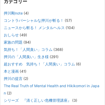
カテゴリー
精神科から「退院できます」と言われた家族へ──退院
後の安全設計
押川剛note
(4)
2026年2月21日
コントラバーシャルな押川が斬る！
(57)
通常価格 2,980円 → 今だけ 1,480円（50％OFF）こちらのnoteは、
（株）トキワ精神保健事務所（所長：押川剛）が支援の現場で行なって
ニュースから斬る！ メンタルヘルス
(104)
きた実務対応を、家族向けに整理しています。 続きをみ
[...]
おしらせ
(49)
#042 精神疾患の子どもと健全なコミュニケーション
家族の問題
(94)
がとれない（母娘編）。
気持ち！「人間臭い」コラム
(368)
2025年8月17日
押川の「人間臭い」生き様
(291)
弊社は、病識のない重篤な精神疾患を抱えるご家族からのご相談を受
け、長年にわたり精神科医療へのアクセスの仕方や問題解決に取り組ん
超おすすめ 気持ち！「人間臭い」コラム
(6)
でまいりました。しかし現実には、精神疾患が疑われる当人に病識がな
本と漫画
(41)
い場合、家
[...]
押川の提言
(2)
#041 将来を案じる「きょうだい」必見②きょうだ
The Real Truth of Mental Health and Hikikomori in Japa
いに精神疾患が疑われる家族がいて、家族間トラブル
n
(2)
で困っている方へ
シリーズ 『清く正しい危機管理講座』
(3)
2025年8月11日