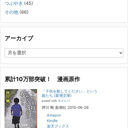
長年問題解決に至らない家族のパターンのうち、弊社の相談で多い事例
つぶやき
(45)
についてお話します。以下は、その典型的な背景・特徴です。家族の背
その他
(86)
景・特徴続きをみる
[...]
集英社オンラインのインタビューを受けました。「漫
画といえば集英社！」というく…
アーカイブ
2023年3月1日
集英社オンラインのインタビューを受けました。「漫画といえば集英
ア
社！」というくらいの大御所が、「子供を殺してくださいという親た
ー
ち」に興味を持ってくれたことは、漫画としても私個人としても大変な
カ
名誉です。h
[...]
イ
ブ
累計10万部突破！ 漫画原作
若年層の子供の問題
2022年8月26日
「子供を殺してください」という
『「子供を殺してください」という親たち』では、先月まで、10代の対
親たち (新潮文庫)
象者をテーマにした回、「ケース19 奴隷化する親たち」をお送りして
posted with
ヨメレバ
いました。こちらは、最終話をコミックバンチWebで読むことができま
押川 剛 新潮社 2015-06-26
す
[...]
Amazon
Kindle
FBS福岡放送『目撃者f』出演情報
楽天ブックス