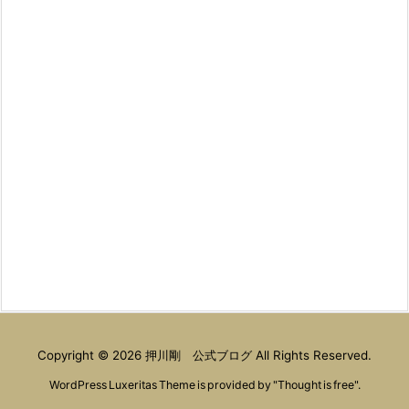
Copyright ©
2026
押川剛 公式ブログ
All Rights Reserved.
WordPress Luxeritas Theme is provided by "
Thought is free
".