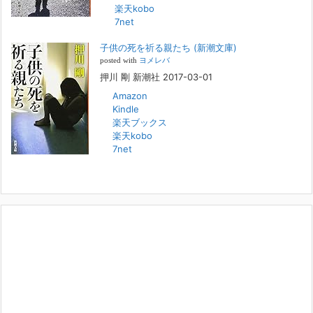
2022年2月27日
楽天kobo
7net
本日（日曜）深夜1時25分～FBS福岡放送『目撃者f』で、（株）トキワ
精神保健事務所 所長 押川剛の活動を追ったドキュメンタリーが放送
子供の死を祈る親たち (新潮文庫)
されます。「俺がつなげてやる～コワモテ“説得屋”の生き様～」続きを
[...]
posted with
ヨメレバ
押川 剛 新潮社 2017-03-01
Amazon
人と“直接”向き合うことの価値
Kindle
2022年1月14日
楽天ブックス
2022年になりました。すでに言い尽くされていることではありますが、
楽天kobo
コロナ禍は、日々の生活や生き方そのものを考える機会となりました。
7net
「人に会う」こと一つをとっても、実はさして必要のなかった付き合い
や会
[...]