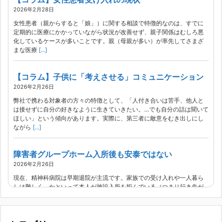
2026年2月28日
女性患者（親からすると「娘」）に関する相談で特徴的なのは、すでに
定期的に医療にかかっていながら状況が改善せず、親子関係はむしろ悪
化しているケースが多いことです。親（母親が多い）が率先してさまざ
まな医療
[...]
【コラム】子供に「考えさせる」コミュニケーション
2026年2月26日
弊社で携わる対象者の方々の特徴として、「人付き合いは苦手、他人と
は接せずに自分の好きなように生きていきたい。…でも自分の話は聞いて
ほしい」という傾向があります。実際に、第三者に敵意をむき出しにし
ながら
[...]
障害者グループホーム入所後も安泰ではない
2026年2月26日
現在、精神科病院は早期退院が主流です。家族での受け入れや一人暮ら
しは難しく、かといって本人が施設入所を拒んでいる（つまり行き先が
見つかっていない）ような場合でも、病院から退院を急かされ、家族が
困ってし
[...]