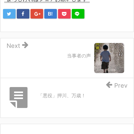
B!
Next
当事者の声
Prev
「悪役」押川、万歳！