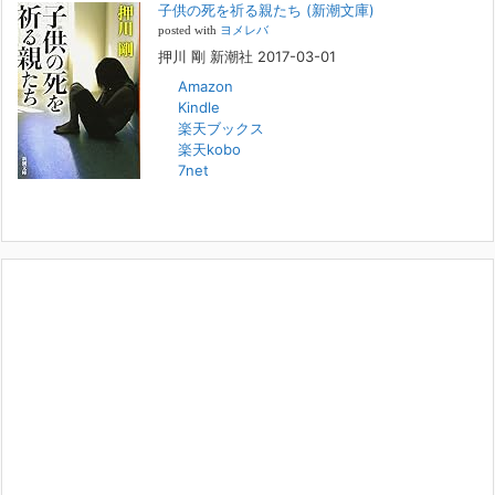
子供の死を祈る親たち (新潮文庫)
されます。「俺がつなげてやる～コワモテ“説得屋”の生き様～」続きを
[...]
posted with
ヨメレバ
押川 剛 新潮社 2017-03-01
Amazon
人と“直接”向き合うことの価値
Kindle
2022年1月14日
楽天ブックス
2022年になりました。すでに言い尽くされていることではありますが、
楽天kobo
コロナ禍は、日々の生活や生き方そのものを考える機会となりました。
7net
「人に会う」こと一つをとっても、実はさして必要のなかった付き合い
や会
[...]