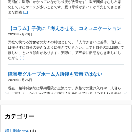
定期的に医療にかかっていながら状況が改善せず、親子関係はむしろ悪
化しているケースが多いことです。親（母親が多い）が率先してさまざ
まな医療
[...]
【コラム】子供に「考えさせる」コミュニケーション
2026年2月26日
弊社で携わる対象者の方々の特徴として、「人付き合いは苦手、他人と
は接せずに自分の好きなように生きていきたい。…でも自分の話は聞いて
ほしい」という傾向があります。実際に、第三者に敵意をむき出しにし
ながら
[...]
障害者グループホーム入所後も安泰ではない
2026年2月26日
現在、精神科病院は早期退院が主流です。家族での受け入れや一人暮ら
しは難しく、かといって本人が施設入所を拒んでいる（つまり行き先が
見つかっていない）ような場合でも、病院から退院を急かされ、家族が
困ってし
[...]
カテゴリー
精神科から「退院できます」と言われた家族へ──退院
後の安全設計
押川剛note
(4)