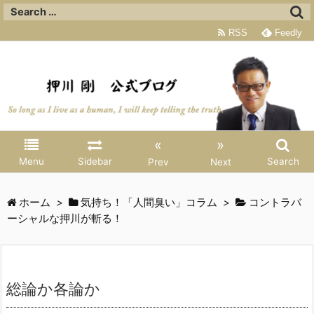
RSS
Feedly
«
»
Menu
Sidebar
Search
Prev
Next
ホーム
>
気持ち！「人間臭い」コラム
>
コントラバ
ーシャルな押川が斬る！
総論か各論か