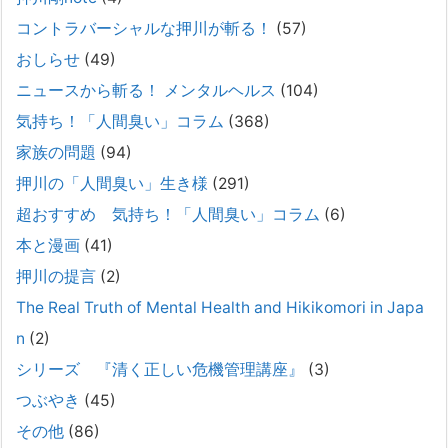
2026年2月21日
コントラバーシャルな押川が斬る！
(57)
通常価格 2,980円 → 今だけ 1,480円（50％OFF）こちらのnoteは、
（株）トキワ精神保健事務所（所長：押川剛）が支援の現場で行なって
おしらせ
(49)
きた実務対応を、家族向けに整理しています。 続きをみ
[...]
ニュースから斬る！ メンタルヘルス
(104)
#042 精神疾患の子どもと健全なコミュニケーション
気持ち！「人間臭い」コラム
(368)
がとれない（母娘編）。
家族の問題
(94)
2025年8月17日
押川の「人間臭い」生き様
(291)
弊社は、病識のない重篤な精神疾患を抱えるご家族からのご相談を受
け、長年にわたり精神科医療へのアクセスの仕方や問題解決に取り組ん
超おすすめ 気持ち！「人間臭い」コラム
(6)
でまいりました。しかし現実には、精神疾患が疑われる当人に病識がな
本と漫画
(41)
い場合、家
[...]
押川の提言
(2)
#041 将来を案じる「きょうだい」必見②きょうだ
The Real Truth of Mental Health and Hikikomori in Japa
いに精神疾患が疑われる家族がいて、家族間トラブル
n
(2)
で困っている方へ
シリーズ 『清く正しい危機管理講座』
(3)
2025年8月11日
長年問題解決に至らない家族のパターンのうち、弊社の相談で多い事例
つぶやき
(45)
についてお話します。以下は、その典型的な背景・特徴です。家族の背
その他
(86)
景・特徴続きをみる
[...]