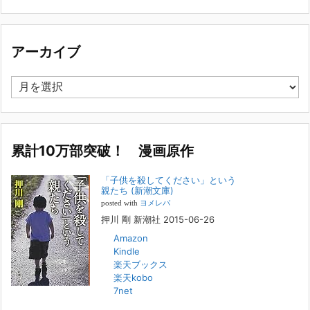
集英社オンラインのインタビューを受けました。「漫
画といえば集英社！」というく…
アーカイブ
2023年3月1日
集英社オンラインのインタビューを受けました。「漫画といえば集英
ア
社！」というくらいの大御所が、「子供を殺してくださいという親た
ー
ち」に興味を持ってくれたことは、漫画としても私個人としても大変な
カ
名誉です。h
[...]
イ
ブ
累計10万部突破！ 漫画原作
若年層の子供の問題
2022年8月26日
「子供を殺してください」という
『「子供を殺してください」という親たち』では、先月まで、10代の対
親たち (新潮文庫)
象者をテーマにした回、「ケース19 奴隷化する親たち」をお送りして
posted with
ヨメレバ
いました。こちらは、最終話をコミックバンチWebで読むことができま
押川 剛 新潮社 2015-06-26
す
[...]
Amazon
Kindle
FBS福岡放送『目撃者f』出演情報
楽天ブックス
2022年2月27日
楽天kobo
7net
本日（日曜）深夜1時25分～FBS福岡放送『目撃者f』で、（株）トキワ
精神保健事務所 所長 押川剛の活動を追ったドキュメンタリーが放送