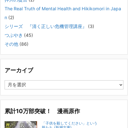
#041 将来を案じる「きょうだい」必見②きょうだ
The Real Truth of Mental Health and Hikikomori in Japa
いに精神疾患が疑われる家族がいて、家族間トラブル
n
(2)
で困っている方へ
シリーズ 『清く正しい危機管理講座』
(3)
2025年8月11日
長年問題解決に至らない家族のパターンのうち、弊社の相談で多い事例
つぶやき
(45)
についてお話します。以下は、その典型的な背景・特徴です。家族の背
その他
(86)
景・特徴続きをみる
[...]
集英社オンラインのインタビューを受けました。「漫
画といえば集英社！」というく…
アーカイブ
2023年3月1日
集英社オンラインのインタビューを受けました。「漫画といえば集英
ア
社！」というくらいの大御所が、「子供を殺してくださいという親た
ー
ち」に興味を持ってくれたことは、漫画としても私個人としても大変な
カ
名誉です。h
[...]
イ
ブ
累計10万部突破！ 漫画原作
若年層の子供の問題
2022年8月26日
「子供を殺してください」という
『「子供を殺してください」という親たち』では、先月まで、10代の対
親たち (新潮文庫)