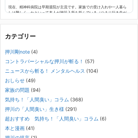
現在、精神科病院は早期退院が主流です。家族での受け入れや一人暮ら
しは難しく、かといって本人が施設入所を拒んでいる（つまり行き先が
見つかっていない）ような場合でも、病院から退院を急かされ、家族が
困ってし
[...]
カテゴリー
精神科から「退院できます」と言われた家族へ──退院
後の安全設計
押川剛note
(4)
2026年2月21日
コントラバーシャルな押川が斬る！
(57)
通常価格 2,980円 → 今だけ 1,480円（50％OFF）こちらのnoteは、
（株）トキワ精神保健事務所（所長：押川剛）が支援の現場で行なって
ニュースから斬る！ メンタルヘルス
(104)
きた実務対応を、家族向けに整理しています。 続きをみ
[...]
おしらせ
(49)
#042 精神疾患の子どもと健全なコミュニケーション
家族の問題
(94)
がとれない（母娘編）。
気持ち！「人間臭い」コラム
(368)
2025年8月17日
押川の「人間臭い」生き様
(291)
弊社は、病識のない重篤な精神疾患を抱えるご家族からのご相談を受
け、長年にわたり精神科医療へのアクセスの仕方や問題解決に取り組ん
超おすすめ 気持ち！「人間臭い」コラム
(6)
でまいりました。しかし現実には、精神疾患が疑われる当人に病識がな
本と漫画
(41)
い場合、家
[...]
押川の提言
(2)