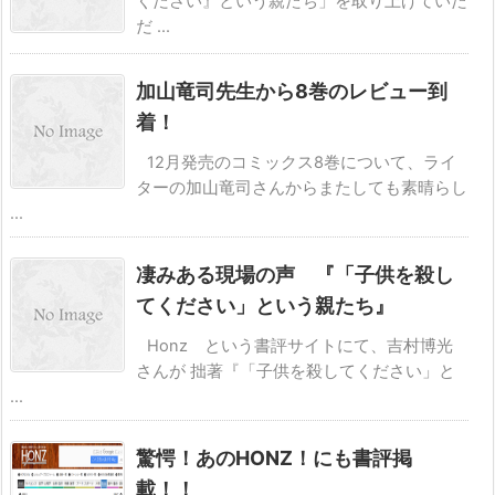
ください』という親たち」を取り上げていた
だ ...
加山竜司先生から8巻のレビュー到
着！
12月発売のコミックス8巻について、ライ
ターの加山竜司さんからまたしても素晴らし
...
凄みある現場の声 『「子供を殺し
てください」という親たち』
Honz という書評サイトにて、吉村博光
さんが 拙著『「子供を殺してください」と
...
驚愕！あのHONZ！にも書評掲
載！！