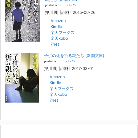
象者をテーマにした回、「ケース19 奴隷化する親たち」をお送りして
posted with
ヨメレバ
いました。こちらは、最終話をコミックバンチWebで読むことができま
押川 剛 新潮社 2015-06-26
す
[...]
Amazon
Kindle
FBS福岡放送『目撃者f』出演情報
楽天ブックス
2022年2月27日
楽天kobo
7net
本日（日曜）深夜1時25分～FBS福岡放送『目撃者f』で、（株）トキワ
精神保健事務所 所長 押川剛の活動を追ったドキュメンタリーが放送
子供の死を祈る親たち (新潮文庫)
されます。「俺がつなげてやる～コワモテ“説得屋”の生き様～」続きを
[...]
posted with
ヨメレバ
押川 剛 新潮社 2017-03-01
Amazon
人と“直接”向き合うことの価値
Kindle
2022年1月14日
楽天ブックス
2022年になりました。すでに言い尽くされていることではありますが、
楽天kobo
コロナ禍は、日々の生活や生き方そのものを考える機会となりました。
7net
「人に会う」こと一つをとっても、実はさして必要のなかった付き合い
や会
[...]