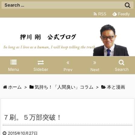
RSS
Feedly
«
»
Menu
Sidebar
Search
Prev
Next
ホーム
>
気持ち！「人間臭い」コラム
>
本と漫画
７刷。５万部突破！
2015年10月27日