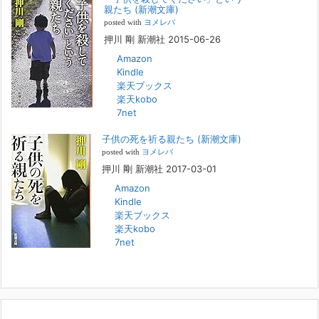
『「子供を殺してください」という親たち』では、先月まで、10代の対
親たち (新潮文庫)
象者をテーマにした回、「ケース19 奴隷化する親たち」をお送りして
posted with
ヨメレバ
いました。こちらは、最終話をコミックバンチWebで読むことができま
押川 剛 新潮社 2015-06-26
す
[...]
Amazon
Kindle
FBS福岡放送『目撃者f』出演情報
楽天ブックス
2022年2月27日
楽天kobo
7net
本日（日曜）深夜1時25分～FBS福岡放送『目撃者f』で、（株）トキワ
精神保健事務所 所長 押川剛の活動を追ったドキュメンタリーが放送
子供の死を祈る親たち (新潮文庫)
されます。「俺がつなげてやる～コワモテ“説得屋”の生き様～」続きを
[...]
posted with
ヨメレバ
押川 剛 新潮社 2017-03-01
Amazon
人と“直接”向き合うことの価値
Kindle
2022年1月14日
楽天ブックス
2022年になりました。すでに言い尽くされていることではありますが、
楽天kobo
コロナ禍は、日々の生活や生き方そのものを考える機会となりました。
7net
「人に会う」こと一つをとっても、実はさして必要のなかった付き合い
や会
[...]