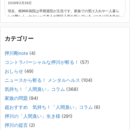
2026年2月26日
現在、精神科病院は早期退院が主流です。家族での受け入れや一人暮ら
しは難しく、かといって本人が施設入所を拒んでいる（つまり行き先が
見つかっていない）ような場合でも、病院から退院を急かされ、家族が
困ってし
[...]
カテゴリー
精神科から「退院できます」と言われた家族へ──退院
後の安全設計
押川剛note
(4)
2026年2月21日
コントラバーシャルな押川が斬る！
(57)
通常価格 2,980円 → 今だけ 1,480円（50％OFF）こちらのnoteは、
（株）トキワ精神保健事務所（所長：押川剛）が支援の現場で行なって
おしらせ
(49)
きた実務対応を、家族向けに整理しています。 続きをみ
[...]
ニュースから斬る！ メンタルヘルス
(104)
#042 精神疾患の子どもと健全なコミュニケーション
気持ち！「人間臭い」コラム
(368)
がとれない（母娘編）。
家族の問題
(94)
2025年8月17日
超おすすめ 気持ち！「人間臭い」コラム
(6)
弊社は、病識のない重篤な精神疾患を抱えるご家族からのご相談を受
け、長年にわたり精神科医療へのアクセスの仕方や問題解決に取り組ん
押川の「人間臭い」生き様
(291)
でまいりました。しかし現実には、精神疾患が疑われる当人に病識がな
押川の提言
(2)
い場合、家
[...]