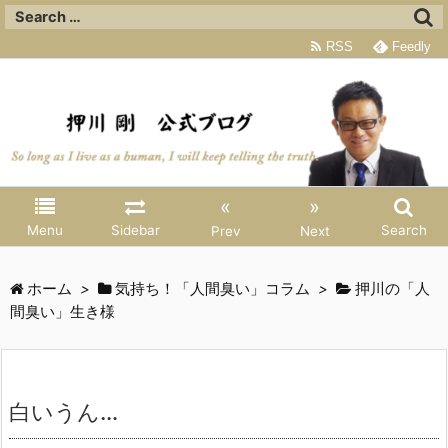
RSS
Feedly
«
»
Menu
Sidebar
Search
Prev
Next
ホーム
>
気持ち！「人間臭い」コラム
>
押川の「人
間臭い」生き様
白いうん…