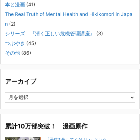
本と漫画
(41)
#041 将来を案じる「きょうだい」必見②きょうだ
The Real Truth of Mental Health and Hikikomori in Japa
いに精神疾患が疑われる家族がいて、家族間トラブル
n
(2)
で困っている方へ
シリーズ 『清く正しい危機管理講座』
(3)
2025年8月11日
長年問題解決に至らない家族のパターンのうち、弊社の相談で多い事例
つぶやき
(45)
についてお話します。以下は、その典型的な背景・特徴です。家族の背
その他
(86)
景・特徴続きをみる
[...]
集英社オンラインのインタビューを受けました。「漫
画といえば集英社！」というく…
アーカイブ
2023年3月1日
集英社オンラインのインタビューを受けました。「漫画といえば集英
ア
社！」というくらいの大御所が、「子供を殺してくださいという親た
ー
ち」に興味を持ってくれたことは、漫画としても私個人としても大変な
カ
名誉です。h
[...]
イ
ブ
累計10万部突破！ 漫画原作
若年層の子供の問題
2022年8月26日
「子供を殺してください」という