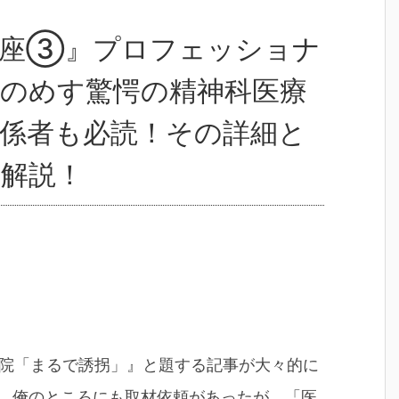
講座③』プロフェッショナ
のめす驚愕の精神科医療
係者も必読！その詳細と
解説！
入院「まるで誘拐」』と題する記事が大々的に
、俺のところにも取材依頼があったが、「医