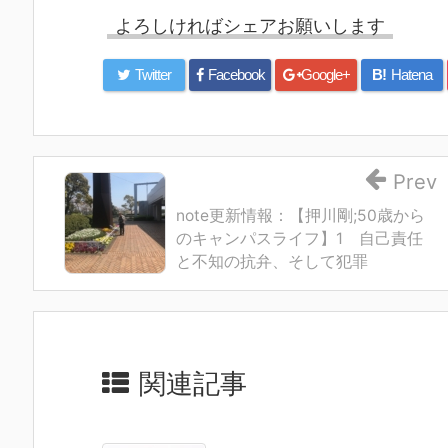
よろしければシェアお願いします
Twitter
Facebook
Google+
B!
Hatena
Prev
note更新情報：【押川剛;50歳から
のキャンパスライフ】1 自己責任
と不知の抗弁、そして犯罪
関連記事