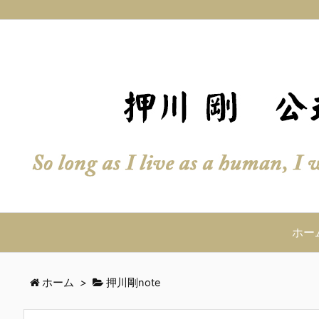
ホー
ホーム
>
押川剛note