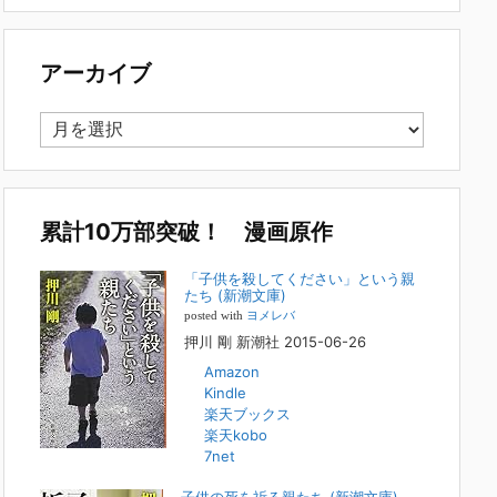
で多い事例についてお話します。以下は、その典型的な背
景・特徴です。家族の背景・特徴続きをみる
[...]
アーカイブ
集英社オンラインのインタビューを受けまし
た。「漫画といえば集英社！」というく…
ア
2023年3月1日
ー
集英社オンラインのインタビューを受けました。「漫画とい
カ
えば集英社！」というくらいの大御所が、「子供を殺してく
イ
ださいという親たち」に興味を持ってくれたことは、漫画と
しても私個人としても大変な名誉です。h
[...]
ブ
累計10万部突破！ 漫画原作
若年層の子供の問題
「子供を殺してください」という親
たち (新潮文庫)
2022年8月26日
posted with
ヨメレバ
『「子供を殺してください」という親たち』では、先月ま
押川 剛 新潮社 2015-06-26
で、10代の対象者をテーマにした回、「ケース19 奴隷化
Amazon
する親たち」をお送りしていました。こちらは、最終話をコ
Kindle
ミックバンチWebで読むことができます
[...]
楽天ブックス
楽天kobo
FBS福岡放送『目撃者f』出演情報
7net
2022年2月27日