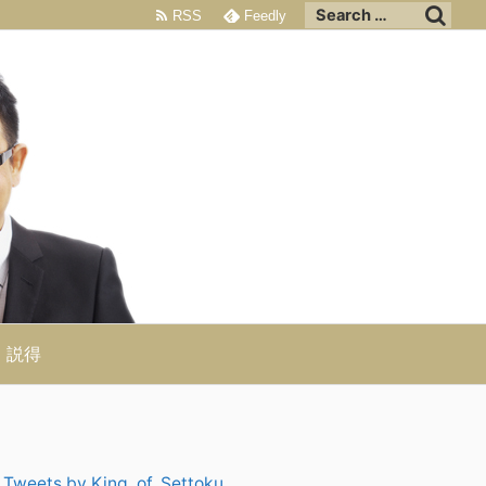
RSS
Feedly
説得
Tweets by King_of_Settoku