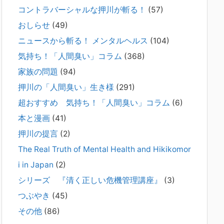
コントラバーシャルな押川が斬る！
(57)
2026年2月21日
通常価格 2,980円 → 今だけ 1,480円（50％OFF）こちらのn
おしらせ
(49)
oteは、（株）トキワ精神保健事務所（所長：押川剛）が支
ニュースから斬る！ メンタルヘルス
(104)
援の現場で行なってきた実務対応を、家族向けに整理してい
ます。 続きをみ
[...]
気持ち！「人間臭い」コラム
(368)
家族の問題
(94)
#042 精神疾患の子どもと健全なコミュニ
押川の「人間臭い」生き様
(291)
ケーションがとれない（母娘編）。
2025年8月17日
超おすすめ 気持ち！「人間臭い」コラム
(6)
弊社は、病識のない重篤な精神疾患を抱えるご家族からのご
本と漫画
(41)
相談を受け、長年にわたり精神科医療へのアクセスの仕方や
問題解決に取り組んでまいりました。しかし現実には、精神
押川の提言
(2)
疾患が疑われる当人に病識がない場合、家
[...]
The Real Truth of Mental Health and Hikikomor
i in Japan
(2)
#041 将来を案じる「きょうだい」必見②
きょうだいに精神疾患が疑われる家族がい
シリーズ 『清く正しい危機管理講座』
(3)
て、家族間トラブルで困っている方へ
つぶやき
(45)
2025年8月11日
その他
(86)
長年問題解決に至らない家族のパターンのうち、弊社の相談