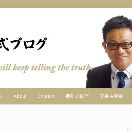
ム
About
Contact
押川の提言
著書＆連載