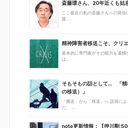
斎藤環さん、20年近くも姑
ここ最近の私の斎藤さんへの発信
援 ...
精神障害者移送こそ、クリ
基本的に専門家がその能力を遺憾
は ...
そもそもの話として… 「精
の移送）」
「搬送」から「移送」へ 説得に
だ、 ...
note更新情報：【押川剛;