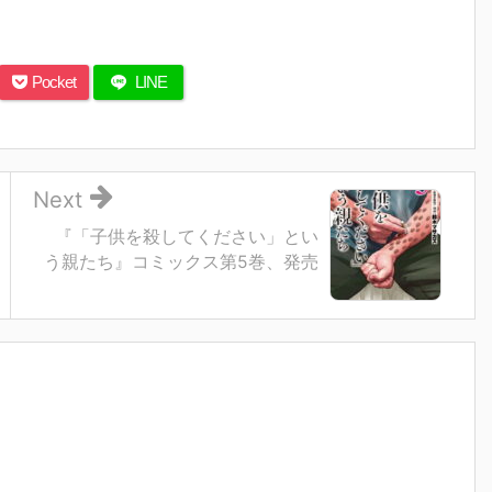
Pocket
LINE
Next
『「子供を殺してください」とい
う親たち』コミックス第5巻、発売