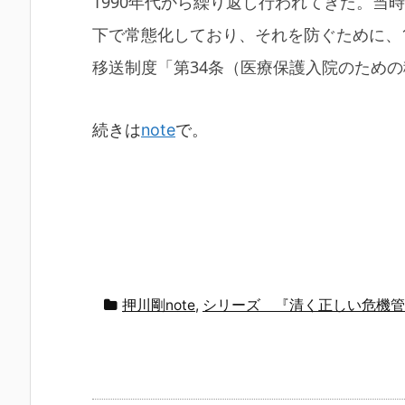
1990年代から繰り返し行われてきた。当
下で常態化しており、それを防ぐために、1
移送制度「第34条（医療保護入院のため
続きは
note
で。
押川剛note
,
シリーズ 『清く正しい危機管