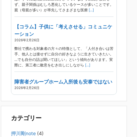
ず、親子関係はむしろ悪化しているケースが多いことです。
親（母親が多い）が率先してさまざまな医療
[...]
【コラム】子供に「考えさせる」コミュニケ
ーション
2026年2月26日
弊社で携わる対象者の方々の特徴として、「人付き合いは苦
手、他人とは接せずに自分の好きなように生きていきたい。
…でも自分の話は聞いてほしい」という傾向があります。実
際に、第三者に敵意をむき出しにしながら
[...]
障害者グループホーム入所後も安泰ではない
2026年2月26日
現在、精神科病院は早期退院が主流です。家族での受け入れ
や一人暮らしは難しく、かといって本人が施設入所を拒んで
いる（つまり行き先が見つかっていない）ような場合でも、
病院から退院を急かされ、家族が困ってし
[...]
カテゴリー
精神科から「退院できます」と言われた家族
押川剛note
(4)
へ──退院後の安全設計