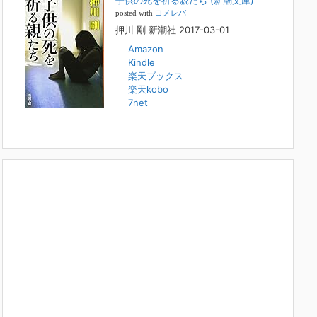
子供の死を祈る親たち (新潮文庫)
本日（日曜）深夜1時25分～FBS福岡放送『目撃者f』で、
posted with
ヨメレバ
（株）トキワ精神保健事務所 所長 押川剛の活動を追った
押川 剛 新潮社 2017-03-01
ドキュメンタリーが放送されます。「俺がつなげてやる～コ
ワモテ“説得屋”の生き様～」続きを
[...]
Amazon
Kindle
楽天ブックス
人と“直接”向き合うことの価値
楽天kobo
2022年1月14日
7net
2022年になりました。すでに言い尽くされていることでは
ありますが、コロナ禍は、日々の生活や生き方そのものを考
える機会となりました。「人に会う」こと一つをとっても、
実はさして必要のなかった付き合いや会
[...]