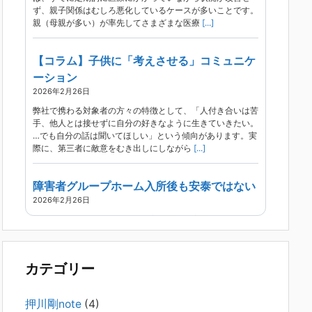
ず、親子関係はむしろ悪化しているケースが多いことです。
親（母親が多い）が率先してさまざまな医療
[...]
【コラム】子供に「考えさせる」コミュニケ
ーション
2026年2月26日
弊社で携わる対象者の方々の特徴として、「人付き合いは苦
手、他人とは接せずに自分の好きなように生きていきたい。
…でも自分の話は聞いてほしい」という傾向があります。実
際に、第三者に敵意をむき出しにしながら
[...]
障害者グループホーム入所後も安泰ではない
2026年2月26日
現在、精神科病院は早期退院が主流です。家族での受け入れ
や一人暮らしは難しく、かといって本人が施設入所を拒んで
いる（つまり行き先が見つかっていない）ような場合でも、
病院から退院を急かされ、家族が困ってし
[...]
カテゴリー
精神科から「退院できます」と言われた家族
押川剛note
(4)
へ──退院後の安全設計