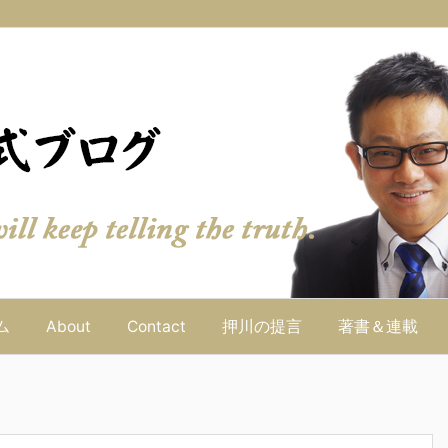
ム
About
Contact
押川の提言
著書＆連載