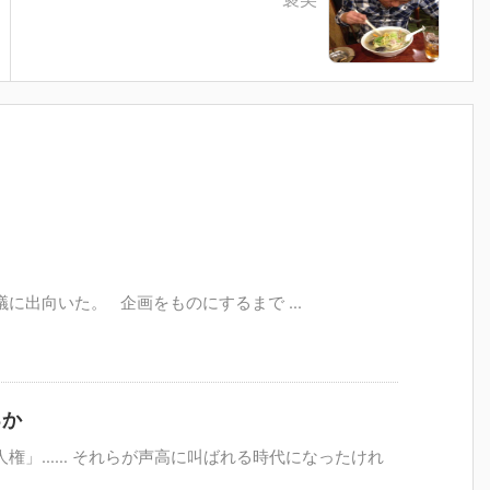
に出向いた。 企画をものにするまで ...
るか
人権」…… それらが声高に叫ばれる時代になったけれ