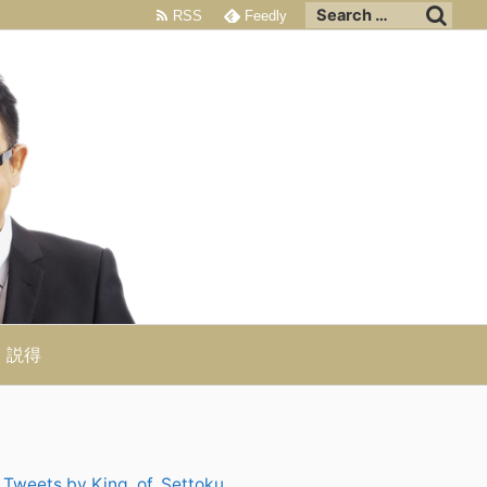
RSS
Feedly
説得
Tweets by King_of_Settoku