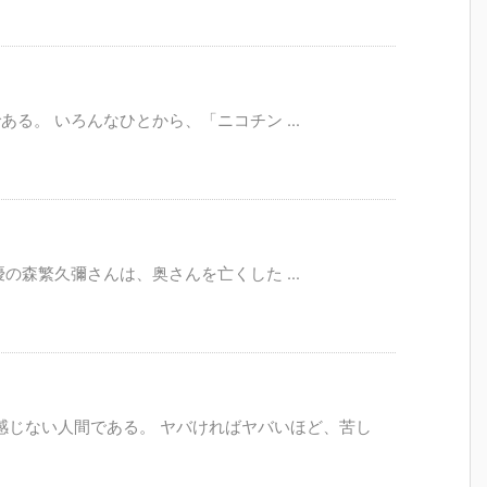
る。 いろんなひとから、「ニコチン ...
の森繁久彌さんは、奥さんを亡くした ...
感じない人間である。 ヤバければヤバいほど、苦し