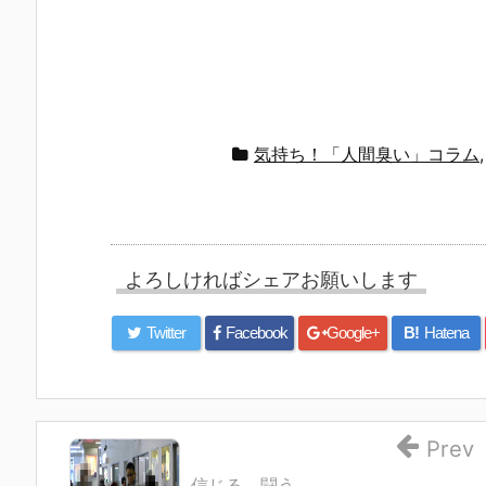
気持ち！「人間臭い」コラム
よろしければシェアお願いします
Twitter
Facebook
Google+
B!
Hatena
Prev
信じる、闘う