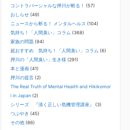
コントラバーシャルな押川が斬る！
(57)
2026年2月21日
通常価格 2,980円 → 今だけ 1,480円（50％OFF）こちらのn
おしらせ
(49)
oteは、（株）トキワ精神保健事務所（所長：押川剛）が支
ニュースから斬る！ メンタルヘルス
(104)
援の現場で行なってきた実務対応を、家族向けに整理してい
ます。 続きをみ
[...]
気持ち！「人間臭い」コラム
(368)
家族の問題
(94)
#042 精神疾患の子どもと健全なコミュニ
超おすすめ 気持ち！「人間臭い」コラム
(6)
ケーションがとれない（母娘編）。
2025年8月17日
押川の「人間臭い」生き様
(291)
弊社は、病識のない重篤な精神疾患を抱えるご家族からのご
本と漫画
(41)
相談を受け、長年にわたり精神科医療へのアクセスの仕方や
問題解決に取り組んでまいりました。しかし現実には、精神
押川の提言
(2)
疾患が疑われる当人に病識がない場合、家
[...]
The Real Truth of Mental Health and Hikikomor
i in Japan
(2)
#041 将来を案じる「きょうだい」必見②
きょうだいに精神疾患が疑われる家族がい
シリーズ 『清く正しい危機管理講座』
(3)
て、家族間トラブルで困っている方へ
つぶやき
(45)
2025年8月11日
その他
(86)
長年問題解決に至らない家族のパターンのうち、弊社の相談