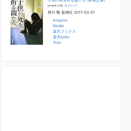
子供の死を祈る親たち (新潮文庫)
本日（日曜）深夜1時25分～FBS福岡放送『目撃者f』で、
posted with
ヨメレバ
（株）トキワ精神保健事務所 所長 押川剛の活動を追った
押川 剛 新潮社 2017-03-01
ドキュメンタリーが放送されます。「俺がつなげてやる～コ
ワモテ“説得屋”の生き様～」続きを
[...]
Amazon
Kindle
楽天ブックス
人と“直接”向き合うことの価値
楽天kobo
2022年1月14日
7net
2022年になりました。すでに言い尽くされていることでは
ありますが、コロナ禍は、日々の生活や生き方そのものを考
える機会となりました。「人に会う」こと一つをとっても、
実はさして必要のなかった付き合いや会
[...]