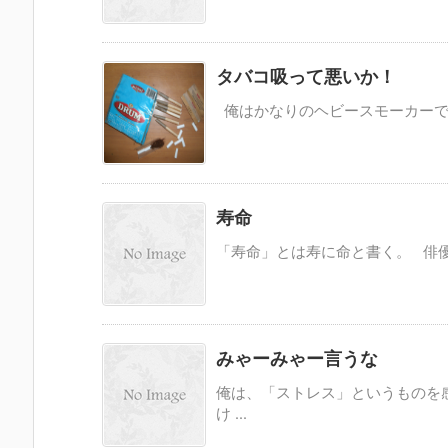
タバコ吸って悪いか！
俺はかなりのヘビースモーカーであ
寿命
「寿命」とは寿に命と書く。 俳優
みゃーみゃー言うな
俺は、「ストレス」というものを
け ...