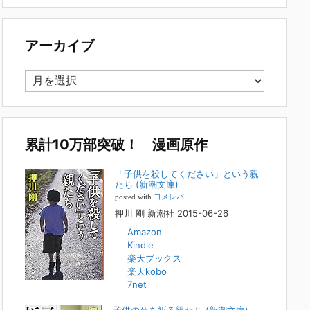
で多い事例についてお話します。以下は、その典型的な背
景・特徴です。家族の背景・特徴続きをみる
[...]
アーカイブ
集英社オンラインのインタビューを受けまし
た。「漫画といえば集英社！」というく…
ア
2023年3月1日
ー
集英社オンラインのインタビューを受けました。「漫画とい
カ
えば集英社！」というくらいの大御所が、「子供を殺してく
イ
ださいという親たち」に興味を持ってくれたことは、漫画と
しても私個人としても大変な名誉です。h
[...]
ブ
累計10万部突破！ 漫画原作
若年層の子供の問題
「子供を殺してください」という親
たち (新潮文庫)
2022年8月26日
posted with
ヨメレバ
『「子供を殺してください」という親たち』では、先月ま
押川 剛 新潮社 2015-06-26
で、10代の対象者をテーマにした回、「ケース19 奴隷化
Amazon
する親たち」をお送りしていました。こちらは、最終話をコ
Kindle
ミックバンチWebで読むことができます
[...]
楽天ブックス
楽天kobo
FBS福岡放送『目撃者f』出演情報
7net
2022年2月27日