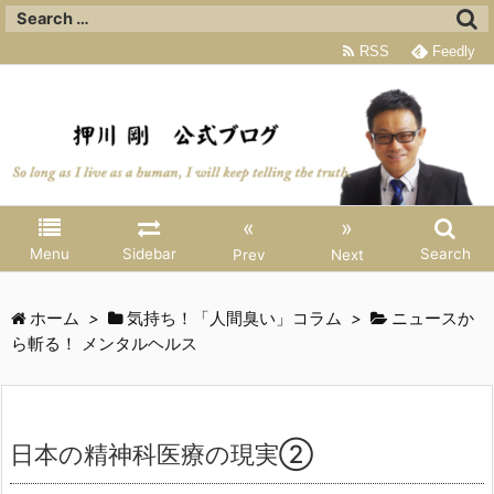
RSS
Feedly
«
»
Menu
Sidebar
Search
Prev
Next
ホーム
>
気持ち！「人間臭い」コラム
>
ニュースか
ら斬る！ メンタルヘルス
日本の精神科医療の現実②