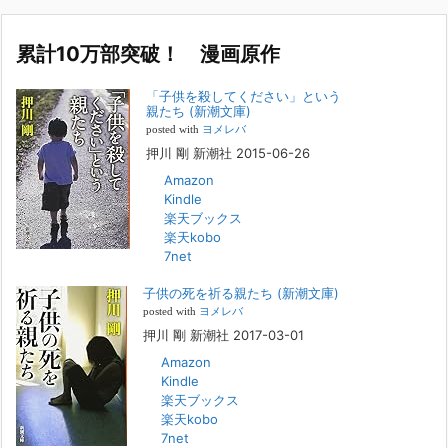
カ
名誉です。h
[...]
イ
ブ
累計10万部突破！ 漫画原作
若年層の子供の問題
2022年8月26日
「子供を殺してください」という
『「子供を殺してください」という親たち』では、先月まで、10代の対
親たち (新潮文庫)
象者をテーマにした回、「ケース19 奴隷化する親たち」をお送りして
posted with
ヨメレバ
いました。こちらは、最終話をコミックバンチWebで読むことができま
押川 剛 新潮社 2015-06-26
す
[...]
Amazon
Kindle
FBS福岡放送『目撃者f』出演情報
楽天ブックス
2022年2月27日
楽天kobo
7net
本日（日曜）深夜1時25分～FBS福岡放送『目撃者f』で、（株）トキワ
精神保健事務所 所長 押川剛の活動を追ったドキュメンタリーが放送
子供の死を祈る親たち (新潮文庫)
されます。「俺がつなげてやる～コワモテ“説得屋”の生き様～」続きを
[...]
posted with
ヨメレバ
押川 剛 新潮社 2017-03-01
Amazon
人と“直接”向き合うことの価値
Kindle
2022年1月14日
楽天ブックス
2022年になりました。すでに言い尽くされていることではありますが、
楽天kobo
コロナ禍は、日々の生活や生き方そのものを考える機会となりました。
7net