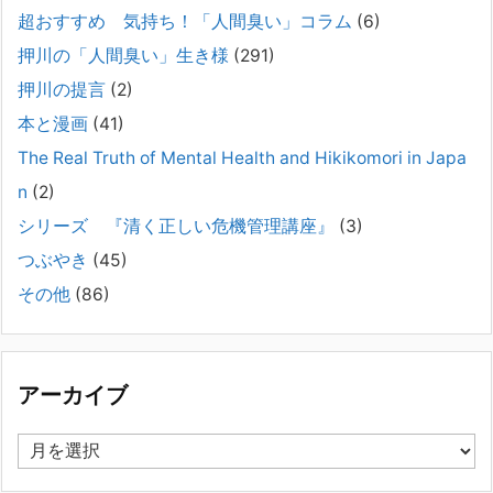
2025年8月17日
超おすすめ 気持ち！「人間臭い」コラム
(6)
弊社は、病識のない重篤な精神疾患を抱えるご家族からのご相談を受
け、長年にわたり精神科医療へのアクセスの仕方や問題解決に取り組ん
押川の「人間臭い」生き様
(291)
でまいりました。しかし現実には、精神疾患が疑われる当人に病識がな
押川の提言
(2)
い場合、家
[...]
本と漫画
(41)
#041 将来を案じる「きょうだい」必見②きょうだ
The Real Truth of Mental Health and Hikikomori in Japa
いに精神疾患が疑われる家族がいて、家族間トラブル
n
(2)
で困っている方へ
シリーズ 『清く正しい危機管理講座』
(3)
2025年8月11日
長年問題解決に至らない家族のパターンのうち、弊社の相談で多い事例
つぶやき
(45)
についてお話します。以下は、その典型的な背景・特徴です。家族の背
その他
(86)
景・特徴続きをみる
[...]
集英社オンラインのインタビューを受けました。「漫
画といえば集英社！」というく…
アーカイブ
2023年3月1日
集英社オンラインのインタビューを受けました。「漫画といえば集英
ア
社！」というくらいの大御所が、「子供を殺してくださいという親た
ー
ち」に興味を持ってくれたことは、漫画としても私個人としても大変な