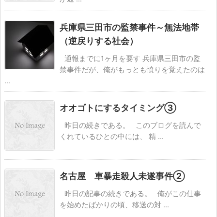
兵庫県三田市の監禁事件～無法地帯
（逆戻りする社会）
通報までに1ヶ月を要す 兵庫県三田市の監
禁事件だが、俺がもっとも憤りを覚えたのは
...
オオゴトにするタイミング③
昨日の続きである。 このブログを読んで
くれているひとの中には、 精 ...
名古屋 車暴走殺人未遂事件②
昨日の記事の続きである。 俺がこの仕事
を始めたばかりの頃、移送の対 ...