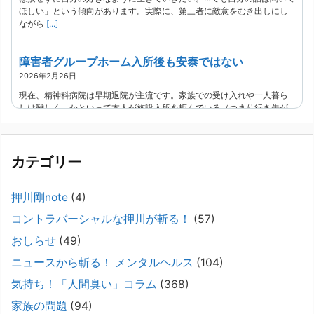
ほしい」という傾向があります。実際に、第三者に敵意をむき出しにし
ながら
[...]
障害者グループホーム入所後も安泰ではない
2026年2月26日
現在、精神科病院は早期退院が主流です。家族での受け入れや一人暮ら
しは難しく、かといって本人が施設入所を拒んでいる（つまり行き先が
見つかっていない）ような場合でも、病院から退院を急かされ、家族が
困ってし
[...]
カテゴリー
精神科から「退院できます」と言われた家族へ──退院
後の安全設計
押川剛note
(4)
2026年2月21日
コントラバーシャルな押川が斬る！
(57)
通常価格 2,980円 → 今だけ 1,480円（50％OFF）こちらのnoteは、
（株）トキワ精神保健事務所（所長：押川剛）が支援の現場で行なって
おしらせ
(49)
きた実務対応を、家族向けに整理しています。 続きをみ
[...]
ニュースから斬る！ メンタルヘルス
(104)
#042 精神疾患の子どもと健全なコミュニケーション
気持ち！「人間臭い」コラム
(368)
がとれない（母娘編）。
家族の問題
(94)