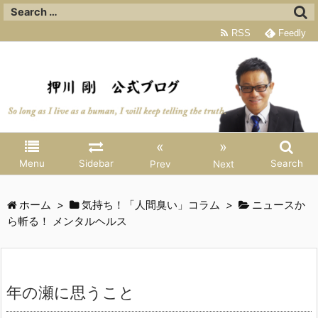
RSS
Feedly
«
»
Menu
Sidebar
Search
Prev
Next
ホーム
>
気持ち！「人間臭い」コラム
>
ニュースか
ら斬る！ メンタルヘルス
年の瀬に思うこと