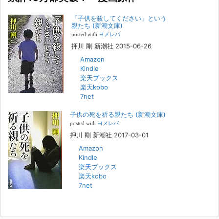
2022年8月26日
「子供を殺してください」という
『「子供を殺してください」という親たち』では、先月まで、10代の対
親たち (新潮文庫)
象者をテーマにした回、「ケース19 奴隷化する親たち」をお送りして
posted with
ヨメレバ
いました。こちらは、最終話をコミックバンチWebで読むことができま
押川 剛 新潮社 2015-06-26
す
[...]
Amazon
Kindle
FBS福岡放送『目撃者f』出演情報
楽天ブックス
2022年2月27日
楽天kobo
7net
本日（日曜）深夜1時25分～FBS福岡放送『目撃者f』で、（株）トキワ
精神保健事務所 所長 押川剛の活動を追ったドキュメンタリーが放送
子供の死を祈る親たち (新潮文庫)
されます。「俺がつなげてやる～コワモテ“説得屋”の生き様～」続きを
[...]
posted with
ヨメレバ
押川 剛 新潮社 2017-03-01
Amazon
人と“直接”向き合うことの価値
Kindle
2022年1月14日
楽天ブックス
2022年になりました。すでに言い尽くされていることではありますが、
楽天kobo
コロナ禍は、日々の生活や生き方そのものを考える機会となりました。
7net
「人に会う」こと一つをとっても、実はさして必要のなかった付き合い
や会
[...]