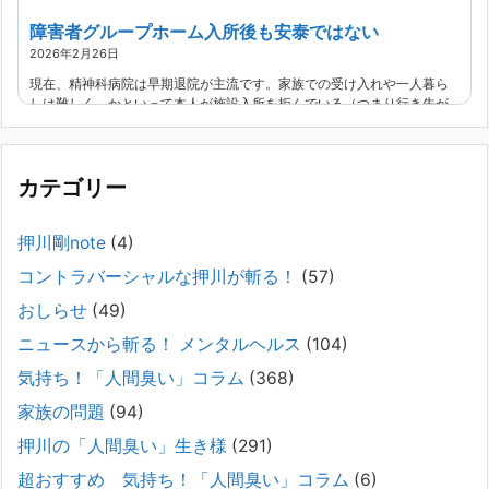
障害者グループホーム入所後も安泰ではない
2026年2月26日
現在、精神科病院は早期退院が主流です。家族での受け入れや一人暮ら
しは難しく、かといって本人が施設入所を拒んでいる（つまり行き先が
見つかっていない）ような場合でも、病院から退院を急かされ、家族が
困ってし
[...]
カテゴリー
精神科から「退院できます」と言われた家族へ──退院
後の安全設計
押川剛note
(4)
2026年2月21日
コントラバーシャルな押川が斬る！
(57)
通常価格 2,980円 → 今だけ 1,480円（50％OFF）こちらのnoteは、
（株）トキワ精神保健事務所（所長：押川剛）が支援の現場で行なって
おしらせ
(49)
きた実務対応を、家族向けに整理しています。 続きをみ
[...]
ニュースから斬る！ メンタルヘルス
(104)
#042 精神疾患の子どもと健全なコミュニケーション
気持ち！「人間臭い」コラム
(368)
がとれない（母娘編）。
家族の問題
(94)
2025年8月17日
押川の「人間臭い」生き様
(291)
弊社は、病識のない重篤な精神疾患を抱えるご家族からのご相談を受
け、長年にわたり精神科医療へのアクセスの仕方や問題解決に取り組ん
超おすすめ 気持ち！「人間臭い」コラム
(6)