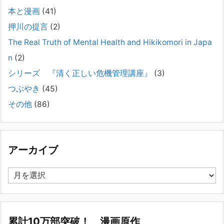
でまいりました。しかし現実には、精神疾患が疑われる当人に病識がな
本と漫画
(41)
い場合、家
[...]
押川の提言
(2)
#041 将来を案じる「きょうだい」必見②きょうだ
The Real Truth of Mental Health and Hikikomori in Japa
いに精神疾患が疑われる家族がいて、家族間トラブル
n
(2)
で困っている方へ
シリーズ 『清く正しい危機管理講座』
(3)
2025年8月11日
長年問題解決に至らない家族のパターンのうち、弊社の相談で多い事例
つぶやき
(45)
についてお話します。以下は、その典型的な背景・特徴です。家族の背
その他
(86)
景・特徴続きをみる
[...]
集英社オンラインのインタビューを受けました。「漫
画といえば集英社！」というく…
アーカイブ
2023年3月1日
集英社オンラインのインタビューを受けました。「漫画といえば集英
ア
社！」というくらいの大御所が、「子供を殺してくださいという親た
ー
ち」に興味を持ってくれたことは、漫画としても私個人としても大変な
カ
名誉です。h
[...]
イ
ブ
累計10万部突破！ 漫画原作
若年層の子供の問題