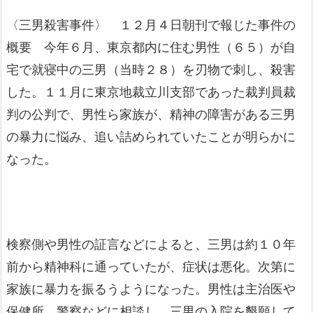
〈三男殺害事件〉 １２月４日朝刊で報じた事件の
概要 今年６月、東京都内に住む男性（６５）が自
宅で就寝中の三男（当時２８）を刃物で刺し、殺害
した。１１月に東京地裁立川支部であった裁判員裁
判の公判で、男性ら家族が、精神の障害がある三男
の暴力に悩み、追い詰められていたことが明らかに
なった。
検察側や男性の証言などによると、三男は約１０年
前から精神科に通っていたが、症状は悪化。次第に
家族に暴力を振るうようになった。男性は主治医や
保健所、警察などに相談し、三男の入院を懇願して