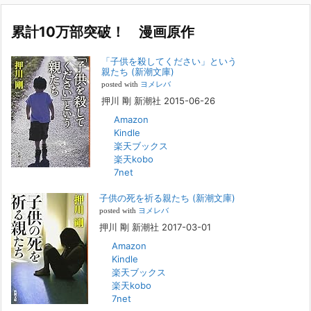
イ
ブ
累計10万部突破！ 漫画原作
若年層の子供の問題
2022年8月26日
「子供を殺してください」という
『「子供を殺してください」という親たち』では、先月まで、10代の対
親たち (新潮文庫)
象者をテーマにした回、「ケース19 奴隷化する親たち」をお送りして
posted with
ヨメレバ
いました。こちらは、最終話をコミックバンチWebで読むことができま
押川 剛 新潮社 2015-06-26
す
[...]
Amazon
Kindle
FBS福岡放送『目撃者f』出演情報
楽天ブックス
2022年2月27日
楽天kobo
7net
本日（日曜）深夜1時25分～FBS福岡放送『目撃者f』で、（株）トキワ
精神保健事務所 所長 押川剛の活動を追ったドキュメンタリーが放送
子供の死を祈る親たち (新潮文庫)
されます。「俺がつなげてやる～コワモテ“説得屋”の生き様～」続きを
[...]
posted with
ヨメレバ
押川 剛 新潮社 2017-03-01
Amazon
人と“直接”向き合うことの価値
Kindle
2022年1月14日
楽天ブックス
2022年になりました。すでに言い尽くされていることではありますが、
楽天kobo
コロナ禍は、日々の生活や生き方そのものを考える機会となりました。
7net
「人に会う」こと一つをとっても、実はさして必要のなかった付き合い