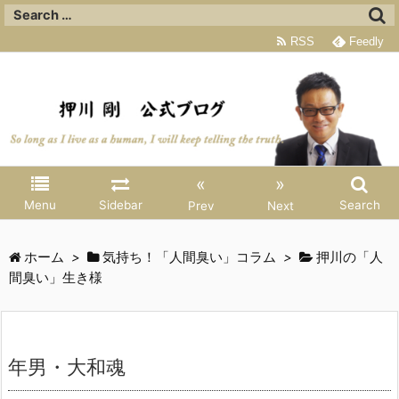
RSS
Feedly
«
»
Menu
Sidebar
Search
Prev
Next
ホーム
>
気持ち！「人間臭い」コラム
>
押川の「人
間臭い」生き様
年男・大和魂