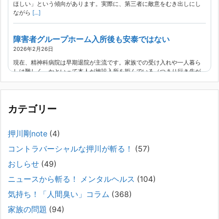
ほしい」という傾向があります。実際に、第三者に敵意をむき出しにし
ながら
[...]
障害者グループホーム入所後も安泰ではない
2026年2月26日
現在、精神科病院は早期退院が主流です。家族での受け入れや一人暮ら
しは難しく、かといって本人が施設入所を拒んでいる（つまり行き先が
見つかっていない）ような場合でも、病院から退院を急かされ、家族が
困ってし
[...]
カテゴリー
精神科から「退院できます」と言われた家族へ──退院
後の安全設計
押川剛note
(4)
2026年2月21日
コントラバーシャルな押川が斬る！
(57)
通常価格 2,980円 → 今だけ 1,480円（50％OFF）こちらのnoteは、
（株）トキワ精神保健事務所（所長：押川剛）が支援の現場で行なって
おしらせ
(49)
きた実務対応を、家族向けに整理しています。 続きをみ
[...]
ニュースから斬る！ メンタルヘルス
(104)
#042 精神疾患の子どもと健全なコミュニケーション
気持ち！「人間臭い」コラム
(368)
がとれない（母娘編）。
家族の問題
(94)
2025年8月17日