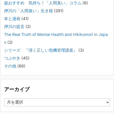
超おすすめ 気持ち！「人間臭い」コラム
(6)
弊社は、病識のない重篤な精神疾患を抱えるご家族からのご相談を受
け、長年にわたり精神科医療へのアクセスの仕方や問題解決に取り組ん
押川の「人間臭い」生き様
(291)
でまいりました。しかし現実には、精神疾患が疑われる当人に病識がな
本と漫画
(41)
い場合、家
[...]
押川の提言
(2)
#041 将来を案じる「きょうだい」必見②きょうだ
The Real Truth of Mental Health and Hikikomori in Japa
いに精神疾患が疑われる家族がいて、家族間トラブル
n
(2)
で困っている方へ
シリーズ 『清く正しい危機管理講座』
(3)
2025年8月11日
長年問題解決に至らない家族のパターンのうち、弊社の相談で多い事例
つぶやき
(45)
についてお話します。以下は、その典型的な背景・特徴です。家族の背
その他
(86)
景・特徴続きをみる
[...]
集英社オンラインのインタビューを受けました。「漫
画といえば集英社！」というく…
アーカイブ
2023年3月1日
集英社オンラインのインタビューを受けました。「漫画といえば集英
ア
社！」というくらいの大御所が、「子供を殺してくださいという親た
ー
ち」に興味を持ってくれたことは、漫画としても私個人としても大変な
カ
名誉です。h
[...]