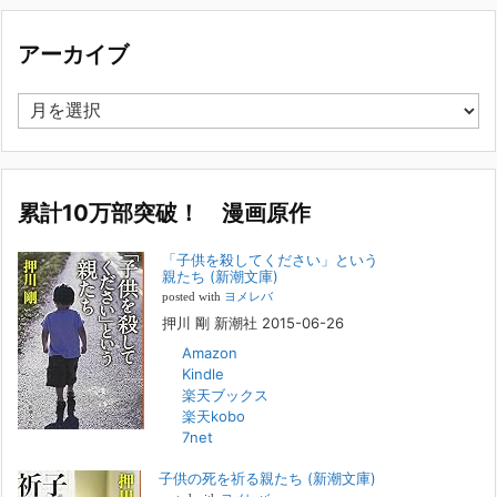
集英社オンラインのインタビューを受けました。「漫
画といえば集英社！」というく…
アーカイブ
2023年3月1日
集英社オンラインのインタビューを受けました。「漫画といえば集英
ア
社！」というくらいの大御所が、「子供を殺してくださいという親た
ー
ち」に興味を持ってくれたことは、漫画としても私個人としても大変な
カ
名誉です。h
[...]
イ
ブ
累計10万部突破！ 漫画原作
若年層の子供の問題
2022年8月26日
「子供を殺してください」という
『「子供を殺してください」という親たち』では、先月まで、10代の対
親たち (新潮文庫)
象者をテーマにした回、「ケース19 奴隷化する親たち」をお送りして
posted with
ヨメレバ
いました。こちらは、最終話をコミックバンチWebで読むことができま
押川 剛 新潮社 2015-06-26
す
[...]
Amazon
Kindle
FBS福岡放送『目撃者f』出演情報
楽天ブックス
2022年2月27日
楽天kobo
7net
本日（日曜）深夜1時25分～FBS福岡放送『目撃者f』で、（株）トキワ
精神保健事務所 所長 押川剛の活動を追ったドキュメンタリーが放送
子供の死を祈る親たち (新潮文庫)
されます。「俺がつなげてやる～コワモテ“説得屋”の生き様～」続きを