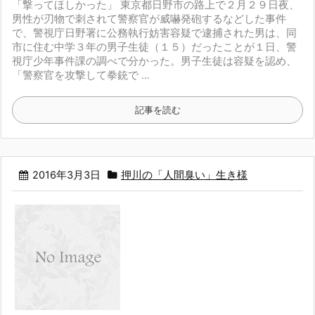
「撃ってほしかった」
東京都日野市の路上で２月２９日夜、
男性が刃物で刺されて警察官が威嚇発砲するなどした事件
で、警視庁日野署に公務執行妨害容疑で逮捕された男は、同
市に住む中学３年の男子生徒（１５）だったことが１日、警
視庁少年事件課の調べで分かった。男子生徒は容疑を認め、
「警察官を攻撃して拳銃で ...
記事を読む
2016年3月3日
押川の「人間臭い」生き様