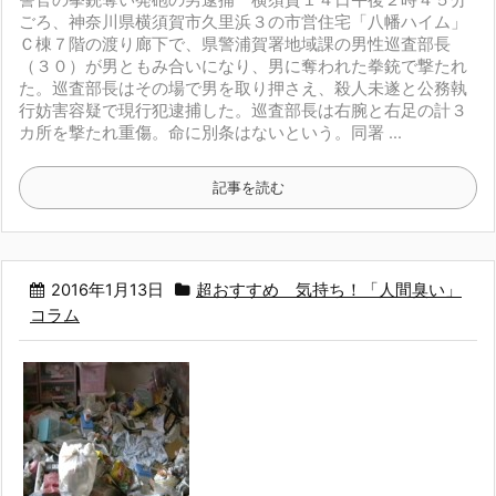
警官の拳銃奪い発砲の男逮捕 横須賀
１４日午後２時４５分
ごろ、神奈川県横須賀市久里浜３の市営住宅「八幡ハイム」
Ｃ棟７階の渡り廊下で、県警浦賀署地域課の男性巡査部長
（３０）が男ともみ合いになり、男に奪われた拳銃で撃たれ
た。巡査部長はその場で男を取り押さえ、殺人未遂と公務執
行妨害容疑で現行犯逮捕した。巡査部長は右腕と右足の計３
カ所を撃たれ重傷。命に別条はないという。
同署 ...
記事を読む
2016年1月13日
超おすすめ 気持ち！「人間臭い」
コラム