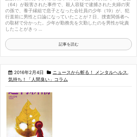
（64）が殺害された事件で、殺人容疑で逮捕された夫婦の実
の孫で、養子縁組で息子となった会社員の少年（19）が、犯
行直前に男性と口論になっていたことが７日、捜査関係者へ
の取材で分かった。少年が勤務先を欠勤したのを男性が叱責
したことがきっ ...
記事を読む
2016年2月4日
ニュースから斬る！ メンタルヘルス
,
気持ち！「人間臭い」コラム