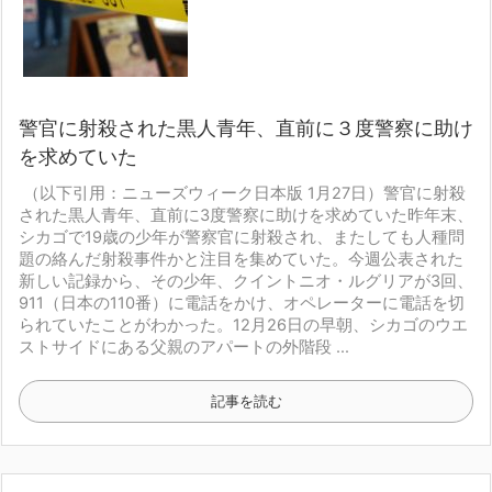
警官に射殺された黒人青年、直前に３度警察に助け
を求めていた
（以下引用：ニューズウィーク日本版 1月27日）
警官に射殺
された黒人青年、直前に3度警察に助けを求めていた
昨年末、
シカゴで19歳の少年が警察官に射殺され、またしても人種問
題の絡んだ射殺事件かと注目を集めていた。今週公表された
新しい記録から、その少年、クイントニオ・ルグリアが3回、
911（日本の110番）に電話をかけ、オペレーターに電話を切
られていたことがわかった。
12月26日の早朝、シカゴのウエ
ストサイドにある父親のアパートの外階段 ...
記事を読む