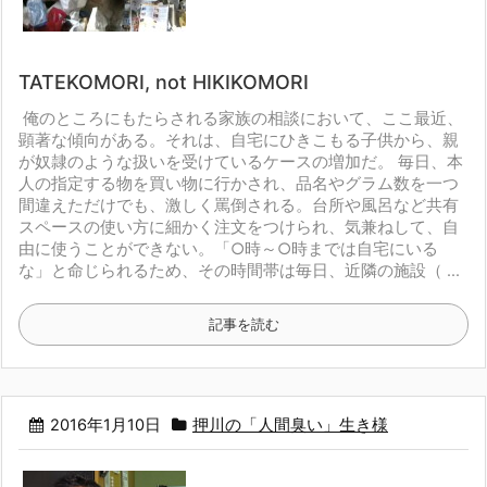
TATEKOMORI, not HIKIKOMORI
俺のところにもたらされる家族の相談において、ここ最近、
顕著な傾向がある。それは、自宅にひきこもる子供から、親
が奴隷のような扱いを受けているケースの増加だ。
毎日、本
人の指定する物を買い物に行かされ、品名やグラム数を一つ
間違えただけでも、激しく罵倒される。台所や風呂など共有
スペースの使い方に細かく注文をつけられ、気兼ねして、自
由に使うことができない。「○時～○時までは自宅にいる
な」と命じられるため、その時間帯は毎日、近隣の施設（ ...
記事を読む
2016年1月10日
押川の「人間臭い」生き様