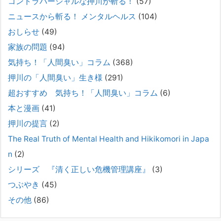
コントラバーシャルな押川が斬る！
(57)
通常価格 2,980円 → 今だけ 1,480円（50％OFF）こちらのnoteは、
（株）トキワ精神保健事務所（所長：押川剛）が支援の現場で行なって
ニュースから斬る！ メンタルヘルス
(104)
きた実務対応を、家族向けに整理しています。 続きをみ
[...]
おしらせ
(49)
#042 精神疾患の子どもと健全なコミュニケーション
家族の問題
(94)
がとれない（母娘編）。
気持ち！「人間臭い」コラム
(368)
2025年8月17日
押川の「人間臭い」生き様
(291)
弊社は、病識のない重篤な精神疾患を抱えるご家族からのご相談を受
け、長年にわたり精神科医療へのアクセスの仕方や問題解決に取り組ん
超おすすめ 気持ち！「人間臭い」コラム
(6)
でまいりました。しかし現実には、精神疾患が疑われる当人に病識がな
本と漫画
(41)
い場合、家
[...]
押川の提言
(2)
#041 将来を案じる「きょうだい」必見②きょうだ
The Real Truth of Mental Health and Hikikomori in Japa
いに精神疾患が疑われる家族がいて、家族間トラブル
n
(2)
で困っている方へ
シリーズ 『清く正しい危機管理講座』
(3)
2025年8月11日
長年問題解決に至らない家族のパターンのうち、弊社の相談で多い事例
つぶやき
(45)
についてお話します。以下は、その典型的な背景・特徴です。家族の背
その他
(86)
景・特徴続きをみる
[...]