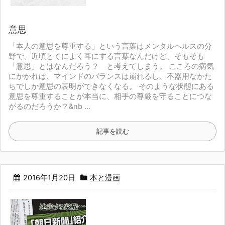
意思
「本人の意思を尊重する」という言葉は
メンタルヘルスの分
野で、近頃とくによく耳にする言葉なんだけど、
そもそも
「意思」とはなんだろう？ と考えてしまう。
こころの病気
にかかれば、マインドのバランスは崩れるし、
不器用なかた
ちでしか意思の表明ができなくなる。
そのような状態にある
意思を尊重することが
本当に、相手の尊厳を守ることにつな
がるのだろうか？
&nb ...
記事を読む
2016年1月20日
本と漫画