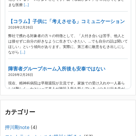
まな医療
[...]
【コラム】子供に「考えさせる」コミュニケーション
2026年2月26日
弊社で携わる対象者の方々の特徴として、「人付き合いは苦手、他人と
は接せずに自分の好きなように生きていきたい。…でも自分の話は聞いて
ほしい」という傾向があります。実際に、第三者に敵意をむき出しにし
ながら
[...]
障害者グループホーム入所後も安泰ではない
2026年2月26日
現在、精神科病院は早期退院が主流です。家族での受け入れや一人暮ら
しは難しく、かといって本人が施設入所を拒んでいる（つまり行き先が
見つかっていない）ような場合でも、病院から退院を急かされ、家族が
困ってし
[...]
カテゴリー
精神科から「退院できます」と言われた家族へ──退院
後の安全設計
押川剛note
(4)
2026年2月21日