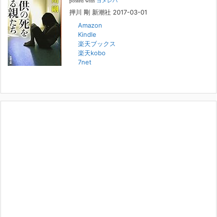
[...]
posted with
ヨメレバ
押川 剛 新潮社 2017-03-01
Amazon
人と“直接”向き合うことの価値
Kindle
2022年1月14日
楽天ブックス
2022年になりました。すでに言い尽くされていることではありますが、
楽天kobo
コロナ禍は、日々の生活や生き方そのものを考える機会となりました。
7net
「人に会う」こと一つをとっても、実はさして必要のなかった付き合い
や会
[...]