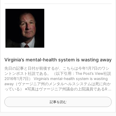
Virginia’s mental-health system is wasting away
先日の記事と日付が前後するが、
こちらは今年1月7日のワシ
ントンポスト社説である。
（以下引用：The Post’s View社説
2016年1月7日）
Virginia’s mental-health system is wasting
away
（ヴァージニア州のメンタルヘルスシステムは死に向か
っている）
※写真はヴァージニア州議会の上院議員であるR ...
記事を読む