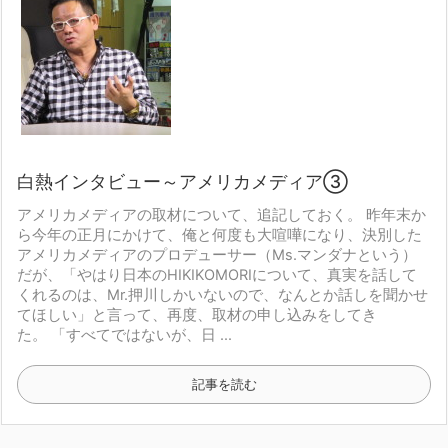
白熱インタビュー～アメリカメディア③
アメリカメディアの取材について、追記しておく。
昨年末か
ら今年の正月にかけて、俺と何度も大喧嘩になり、決別した
アメリカメディアのプロデューサー（Ms.マンダナという）
だが、
「やはり日本のHIKIKOMORIについて、真実を話して
くれるのは、
Mr.押川しかいないので、なんとか話しを聞かせ
てほしい」
と言って、再度、取材の申し込みをしてき
た。
「すべてではないが、日 ...
記事を読む