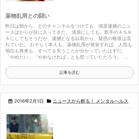
薬物乱用との闘い
昨日は朝から、どのチャンネルをつけても、
清原逮捕のニュ
ースばかりが目に入ってきた。
清原にしても、歌手のＡＳＫ
Ａにしてもそうだが、
逮捕となる以前から、疑惑の報道は流
れていた。
おそらく本人も、薬物乱用が発覚すれば、人気も
地位も将来も、
すべてを失うことが分かっていたはずだ。
「やめたい」「やめなければ」とも思っていただろう。
...
記事を読む
2016年2月1日
ニュースから斬る！ メンタルヘルス