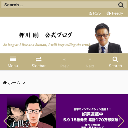
RSS
Feedly
«
»
Menu
Sidebar
Search
Prev
Next
ホーム
>