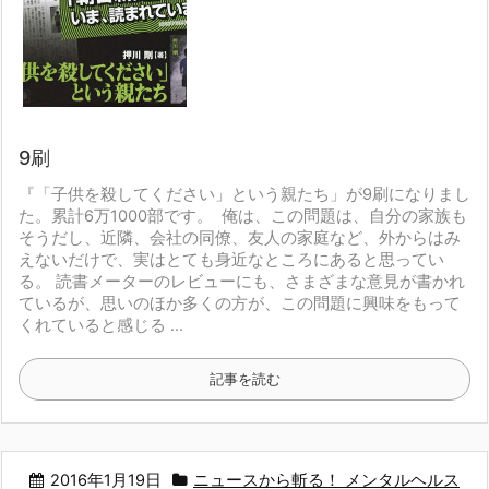
9刷
『「子供を殺してください」という親たち」が9刷になりまし
た。
累計6万1000部です。
俺は、この問題は、自分の家族も
そうだし、近隣、会社の同僚、友人の家庭など、
外からはみ
えないだけで、実はとても身近なところにあると思ってい
る。
読書メーターのレビューにも、さまざまな意見が書かれ
ているが、
思いのほか多くの方が、この問題に興味をもって
くれていると感じる ...
記事を読む
2016年1月19日
ニュースから斬る！ メンタルヘルス